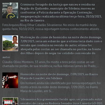
Criminoso foragido da Justiça que nasceu e residiu na
Região do Quilombo, município de Silvânia, morreu ao
confrontar a Polícia durante a Operação Contenção,
megaoperação realizada na última terça-feira, 28/10/2025,
no Rio de Janeiro.
Foto:Arquivo/Blog Olhar Cidadão Silvaniense. No início da manhã desta
quinta-feira, 30/10/2025, nossa reportagem tomou conhecimento através ...
Motivação do crime de homicídio na noite deste domingo,
7/09/2025, seria um esbarrão que a vitima teria dado com o
veículo que conduzia no veículo do autor, vítima foi
alvejada pelas costas ao ser chamada no portão, na frente
dos filhos depois de negar ter colidido com veículo do
autor.
Cláudio Olívio Monteiro, 53 anos, foi morto a tiros pelas costas ao ser
chamada no portão, de sua residência, na Rua Adonias Lemes do Prado,...
Homicídio na noite deste domingo, 7/09/2025, no Bairro
Maria de Lourdes, em Silvânia.
Um homem ainda não identificado por nossa reportagem, foi
morto a tiros na noite deste domingo, 7/09/2025, no Bairro
Maria de Lourdes, em Si...
Silvaniense fica gravemente ferido após ser prensado entre
veículos de carga na Rodovia Senador José Caixeta GO-010,