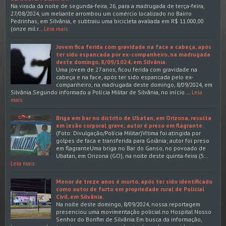
Na virada da noite de segunda-feira, 26, para a madrugada de terça-feira,
27/08/2024, um meliante arrombou um comércio localizado no Bairro
Pedrinhas, em Silvânia, e subtraiu uma bicicleta avaliada em R$ 11.000,00
(onze mil r…
Leia mais
Jovem fica ferida com gravidade na face e cabeça, após
ter sido espancada por ex-companheiro, na madrugada
deste domingo, 8/09/1024, em Silvânia.
Uma jovem de 27 anos, ficou ferida com gravidade na
cabeça e na face, após ter sido espancada pelo ex-
companheiro, na madrugada deste domingo, 8/09/2024, em
Silvânia.Segundo informado a Polícia Militar de Silvânia, no início …
Leia
mais
Briga em bar no distrito de Ubatan, em Orizona, resulta
em lesão corporal grave; autor é preso em flagrante.
(Foto: Divulgação/Polícia Militar)Vítima foi atingida por
golpes de faca e transferida para Goiânia; autor foi preso
em flagranteUma briga no Bar do Ganso, no povoado de
Ubatan, em Orizona (GO), na noite deste quinta-feira (5…
Leia mais
Menor de treze anos é morto, após ter sido identificado
como autor de furto em propriedade rural de Policial
Civil, em Silvânia.
Na noite deste domingo, 8/09/2024, nossa reportagem
presenciou uma movimentação policial no Hospital Nosso
Senhor do Bonfim de Silvânia.Em busca da informação,