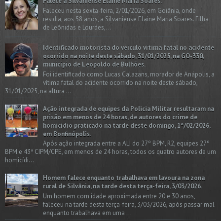
Falece a Silvaniense Elaine Maria Soares.
Faleceu nesta sexta-feira, 2/01/2026, em Goiânia, onde
residia, aos 58 anos, a Silvaniense Elaine Maria Soares. Filha
de Leônidas e Lourdes,...
Identificado motorista do veículo vítima fatal no acidente
ocorrido na noite deste sábado, 31/01/2025, na GO-330,
município de Leopoldo de Bulhões.
Foi identificado como Lucas Calazans, morador de Anápolis, a
vítima fatal do acidente ocorrido na noite deste sábado,
31/01/2025, na altura ...
Ação integrada de equipes da Policia Militar resultaram na
prisão em menos de 24 horas, de autores do crime de
homicídio praticado na tarde deste domingo, 1º/02/2026,
em Bonfinópolis.
Após ação integrada entre a ALI do 27º BPM, R2, equipes 27º
BPM e 43ª CIPM/CPE, em menos de 24 horas, todos os quatro autores de um
homicídi...
Homem falece enquanto trabalhava em lavoura na zona
rural de Silvânia, na tarde desta terça-feira, 3/03/2026.
Um homem com idade aproximada entre 20 e 30 anos,
faleceu na tarde desta terça-feira, 3/03/2026, após passar mal
enquanto trabalhava em uma ...