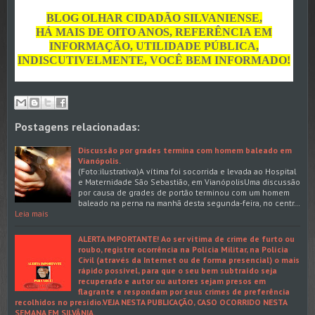
BLOG OLHAR CIDADÃO SILVANIENSE,
HÁ MAIS DE OITO ANOS, REFERÊNCIA EM
INFORMAÇÃO, UTILIDADE PÚBLICA,
INDISCUTIVELMENTE, VOCÊ BEM INFORMADO!
Postagens relacionadas:
Discussão por grades termina com homem baleado em
Vianópolis.
(Foto:ilustrativa)A vítima foi socorrida e levada ao Hospital
e Maternidade São Sebastião, em VianópolisUma discussão
por causa de grades de portão terminou com um homem
baleado na perna na manhã desta segunda-feira, no centr…
Leia mais
ALERTA IMPORTANTE! Ao ser vítima de crime de furto ou
roubo, registre ocorrência na Polícia Militar, na Polícia
Civil (através da Internet ou de forma presencial) o mais
rápido possível, para que o seu bem subtraído seja
recuperado e autor ou autores sejam presos em
flagrante e respondam por seus crimes de preferência
recolhidos no presídio.VEJA NESTA PUBLICAÇÃO, CASO OCORRIDO NESTA
SEMANA EM SILVÂNIA.