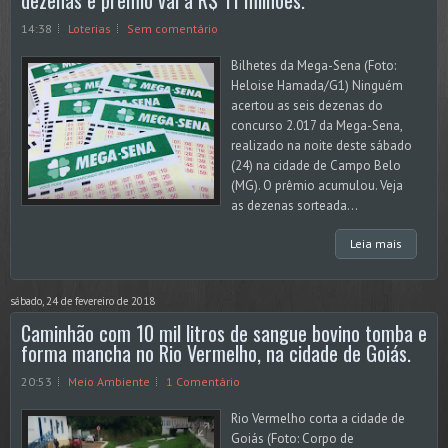
dezenas e prêmio vai a R$ 11 milhões.
14:38
Loterias
Sem comentário
Bilhetes da Mega-Sena (Foto:
Heloise Hamada/G1) Ninguém
acertou as seis dezenas do
concurso 2.017 da Mega-Sena,
realizado na noite deste sábado
(24) na cidade de Campo Belo
(MG). O prêmio acumulou. Veja
as dezenas sorteada...
Leia mais
sábado, 24 de fevereiro de 2018
Caminhão com 10 mil litros de sangue bovino tomba e
forma mancha no Rio Vermelho, na cidade de Goiás.
20:53
Meio Ambiente
1 Comentário
Rio Vermelho corta a cidade de
Goiás (Foto: Corpo de