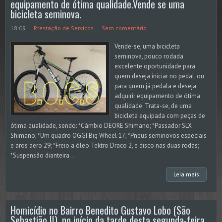
equipamento de ótima qualidade.Vende se uma
bicicleta seminova.
18:09
Prestação de Serviços
Sem comentário
Vende-se, uma bicicleta
seminova, pouco rodada
excelente oportunidade para
quem deseja iniciar no pedal, ou
para quem já pedala e deseja
adquirir equipamento de ótima
qualidade. Trata-se, de uma
bicicleta equipada com peças de
ótima qualidade, sendo: *Câmbio DEORE Shimano; *Passador SLX
Shimano; *Um quadro OGGI Big Wheel 17; *Pneus seminovos especiais
e aros aero 29; *Freio a óleo Tektro Draco 2, e disco nas duas rodas;
*Suspensão dianteira...
Leia mais
Homicídio no Bairro Benedito Gustavo Lobo (São
Sebastião II), no início da tarde desta segunda-feira,