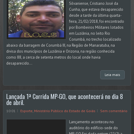
Silvaniense, Cristiano José da
Cunha, que estava desaparecido
desde a tarde da última quarta-
feira, 21/02/2018, foi encontrado
por Bombeiros Militares lotados
em Luziânia, no leito Rio
Corumbá, no trecho localizado
abaixo da barragem de Corumbá III, na Região de Manaratuba, na
divisa dos municípios de Luziânia e Orizona, na região conhecida
como 88, a cerca de setenta metros do local onde havia
desaparecido...
Leia mais
Lançada 1ª Corrida MP-GO, que acontecerá no dia 8
de abril.
10:01
Esporte
,
Ministério Público do Estado de Goiás
Sem comentário
Lançamento aconteceu no
auditório do edifício-sede do
MP-GO Foi dada ontem (22/2) a