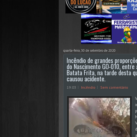
quarta-feira, 30 de setembro de 2020
Incêndio de grandes proporçõ
do Nascimento GO-010, entre 
Batata Frita, na tarde desta 
causou acidente.
19:03
Incêndio
Sem comentário
i
N
V
d
a