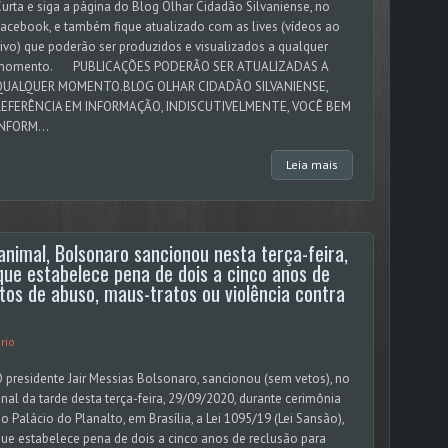
urta e siga a página do Blog Olhar Cidadão Silvaniense, no
acebook, e também fique atualizado com as lives (vídeos ao
ivo) que poderão ser produzidos e visualizados a qualquer
momento. PUBLICAÇÕES PODERÃO SER ATUALIZADAS A
QUALQUER MOMENTO.BLOG OLHAR CIDADÃO SILVANIENSE,
REFERÊNCIA EM INFORMAÇÃO, INDISCUTIVELMENTE, VOCÊ BEM
INFORM...
Leia mais
animal, Bolsonaro sancionou nesta terça-feira,
que estabelece pena de dois a cinco anos de
tos de abuso, maus-tratos ou violência contra
rio
 presidente Jair Messias Bolsonaro, sancionou (sem vetos), no
inal da tarde desta terça-feira, 29/09/2020, durante cerimônia
o Palácio do Planalto, em Brasília, a Lei 1095/19 (Lei Sansão),
ue estabelece pena de dois a cinco anos de reclusão para