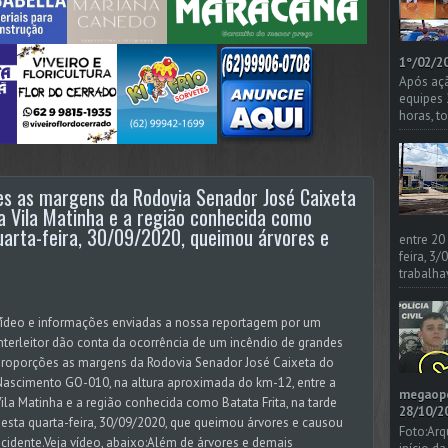
1º/02/20
Após açã
equipes
horas, t
es as margens da Rodovia Senador José Caixeta
a Vila Matinha e a região conhecida como
quarta-feira, 30/09/2020, queimou árvores e
entre 20
feira, 3
trabalha
Vídeo e informações enviadas a nossa reportagem por um
nterleitor dão conta da ocorrência de um incêndio de grandes
proporções as margens da Rodovia Senador José Caixeta do
ascimento GO-010, na altura aproximada do km-12, entre a
megaoper
ila Matinha e a região conhecida como Batata Frita, na tarde
28/10/20
esta quarta-feira, 30/09/2020, que queimou árvores e causou
Foto:Arq
cidente.Veja vídeo, abaixo:Além de árvores e demais