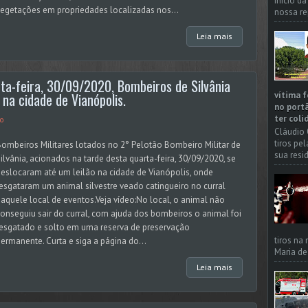
início d
egetações em propriedades localizadas nos...
nossa re
Leia mais
ta-feira, 30/09/2020, Bombeiros de Silvânia
vítima f
na cidade de Vianópolis.
no portã
ter coli
o
Cláudio 
tiros pe
ombeiros Militares lotados no 2° Pelotão Bombeiro Militar de
sua resi
ilvânia, acionados na tarde desta quarta-feira, 30/09/2020, se
eslocaram até um leilão na cidade de Vianópolis, onde
esgataram um animal silvestre veado catingueiro no curral
aquele local de eventos.Veja vídeo:No local, o animal não
onseguiu sair do curral, com ajuda dos bombeiros o animal foi
esgatado e solto em uma reserva de preservação
tiros na
ermanente. Curta e siga a página do...
Maria de
Leia mais