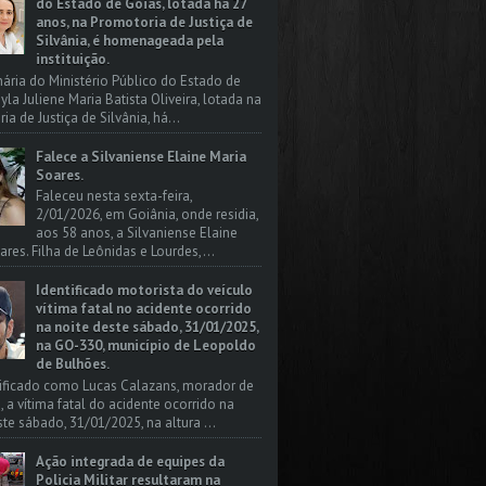
do Estado de Goiás, lotada há 27
anos, na Promotoria de Justiça de
Silvânia, é homenageada pela
instituição.
nária do Ministério Público do Estado de
yla Juliene Maria Batista Oliveira, lotada na
a de Justiça de Silvânia, há...
Falece a Silvaniense Elaine Maria
Soares.
Faleceu nesta sexta-feira,
2/01/2026, em Goiânia, onde residia,
aos 58 anos, a Silvaniense Elaine
ares. Filha de Leônidas e Lourdes,...
Identificado motorista do veículo
vítima fatal no acidente ocorrido
na noite deste sábado, 31/01/2025,
na GO-330, município de Leopoldo
de Bulhões.
tificado como Lucas Calazans, morador de
, a vítima fatal do acidente ocorrido na
ste sábado, 31/01/2025, na altura ...
Ação integrada de equipes da
Policia Militar resultaram na