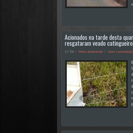
v
Acionados na tarde desta quar
resgataram veado catingueiro 
17:34
Meio Ambiente
Sem comentári
B
S
d
r
d
c
r
p