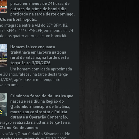
prisão em menos de 24 horas, de
autores do crime de homicídio
praticado na tarde deste domingo,
26, em Bonfinópolis.
o integrada entre a ALI do 27º BPM, R2,
 27º BPM e 43ª CIPM/CPE, em menos de 24
odos os quatro autores de um homicídi...
Homem falece enquanto
trabalhava em lavoura na zona
rural de Silvânia, na tarde desta
terça-feira, 3/03/2026.
Um homem com idade aproximada
 e 30 anos, faleceu na tarde desta terça-
/03/2026, após passar mal enquanto
va em uma ...
Criminoso foragido da Justiça que
nasceu e residiu na Região do
Quilombo, município de Silvânia,
morreu ao confrontar a Polícia
durante a Operação Contenção,
ação realizada na última terça-feira,
25, no Rio de Janeiro.
uivo/Blog Olhar Cidadão Silvaniense. No