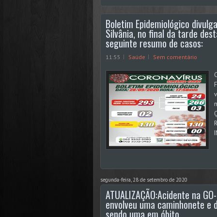
Boletim Epidemiológico divulg
Silvânia, no final da tarde d
seguinte resumo de casos:
11:55
Saúde
Sem comentário
C
F
v
segunda-feira, 28 de setembro de 2020
ATUALIZAÇÃO:Acidente na GO-1
envolveu uma caminhonete e doi
sendo uma em óbito.