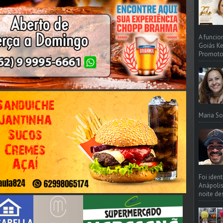
A funcio
Goiás Ke
Promotori
Maria So
Foi iden
Anápolis
noite de