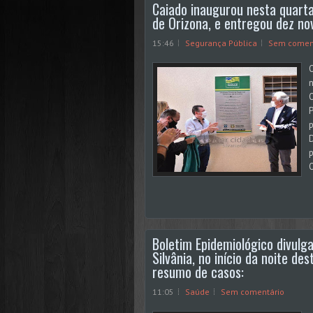
Caiado inaugurou nesta quarta
de Orizona, e entregou dez nov
15:46
Segurança Pública
Sem comen
n
O
P
p
D
p
O
Boletim Epidemiológico divulg
Silvânia, no início da noite d
resumo de casos:
11:05
Saúde
Sem comentário