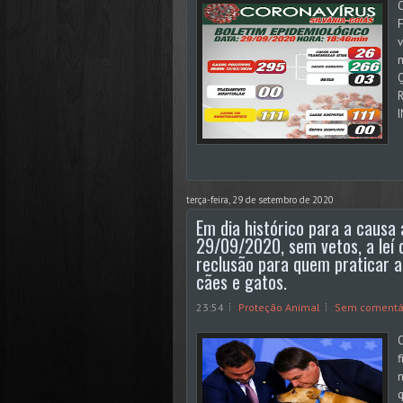
C
F
v
terça-feira, 29 de setembro de 2020
Em dia histórico para a causa 
29/09/2020, sem vetos, a leí 
reclusão para quem praticar a
cães e gatos.
23:54
Proteção Animal
Sem comentá
O
f
n
q