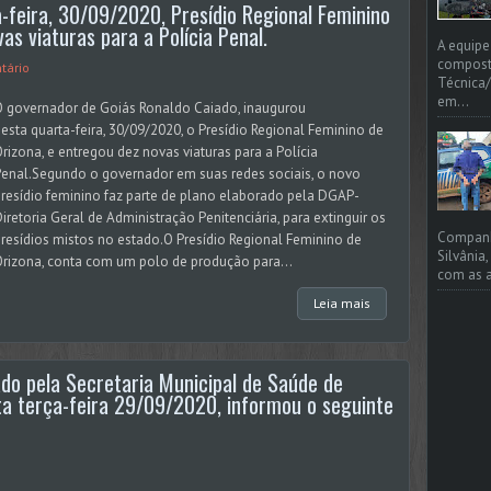
-feira, 30/09/2020, Presídio Regional Feminino
as viaturas para a Polícia Penal.
A equipe
compost
tário
Técnica/
em...
O governador de Goiás Ronaldo Caiado, inaugurou
esta quarta-feira, 30/09/2020, o Presídio Regional Feminino de
rizona, e entregou dez novas viaturas para a Polícia
enal.Segundo o governador em suas redes sociais, o novo
resídio feminino faz parte de plano elaborado pela DGAP-
iretoria Geral de Administração Penitenciária, para extinguir os
Companhi
resídios mistos no estado.O Presídio Regional Feminino de
Silvânia
rizona, conta com um polo de produção para...
com as a
Leia mais
ado pela Secretaria Municipal de Saúde de
esta terça-feira 29/09/2020, informou o seguinte