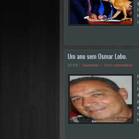
q
c
h
c
Um ano sem Osmar Lobo.
22:50
Saudades
Sem comentário
N
O
d
p
e
s
t