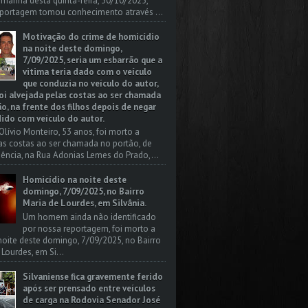
a manhã desta quinta-feira, 30/10/2025,
portagem tomou conhecimento através ...
Motivação do crime de homicídio
na noite deste domingo,
7/09/2025, seria um esbarrão que a
vitima teria dado com o veículo
que conduzia no veículo do autor,
oi alvejada pelas costas ao ser chamada
o, na frente dos filhos depois de negar
dido com veículo do autor.
Olívio Monteiro, 53 anos, foi morto a
las costas ao ser chamada no portão, de
dência, na Rua Adonias Lemes do Prado,...
Homicídio na noite deste
domingo, 7/09/2025, no Bairro
Maria de Lourdes, em Silvânia.
Um homem ainda não identificado
por nossa reportagem, foi morto a
 noite deste domingo, 7/09/2025, no Bairro
 Lourdes, em Si...
Silvaniense fica gravemente ferido
após ser prensado entre veículos
de carga na Rodovia Senador José