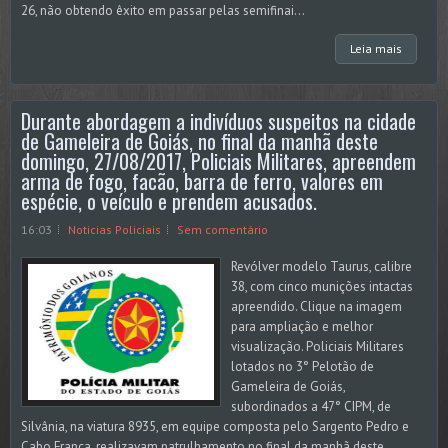
26, não obtendo êxito em passar pelas semifinai...
Leia mais
Durante abordagem a indivíduos suspeitos na cidade
de Gameleira de Goiás, no final da manhã deste
domingo, 27/08/2017, Policiais Militares, apreendem
arma de fogo, facão, barra de ferro, valores em
espécie, o veículo e prendem acusados.
16:03
Noticias Policiais
Sem comentário
Revólver modelo Taurus, calibre
38, com cinco munições intactas
apreendido. Clique na imagem
para ampliação e melhor
visualização. Policiais Militares
lotados no 3° Pelotão de
Gameleira de Goiás,
subordinados a 47° CIPM, de
Silvânia, na viatura 8935, em equipe composta pelo Sargento Pedro e
Cabo França, realizavam patrulhamento no final da manhã deste