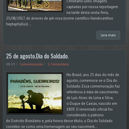
Christiano Lobo. Imagens
captadas por nossa reportagem
na tarde desta sexta-feira,
25/08/2017, de árvores de ipê-rosa (nome científico Handroanthus
heptaphyllus) ...
Leia mais
25 de agosto.Dia do Soldado.
09:23
Comemoração
1 Comentário
No Brasil, aos 25 dias do mês de
agosto, comemora-se o Dia do
Soldado. Essa comemoração faz
referência à data de nascimento
de Luís Alves de Lima e Silva,
o Duque de Caxias, nascido em
1803. O renomado oficial foi
considerado o patrono
do Exército Brasileiro e, pela honra desse título, o Dia do Soldado
constitui-se como uma homenagem ao seu nasciment...