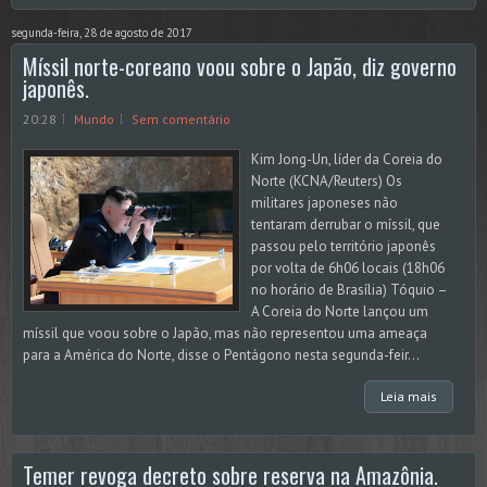
segunda-feira, 28 de agosto de 2017
Míssil norte-coreano voou sobre o Japão, diz governo
japonês.
20:28
Mundo
Sem comentário
Kim Jong-Un, líder da Coreia do
Norte (KCNA/Reuters) Os
militares japoneses não
tentaram derrubar o míssil, que
passou pelo território japonês
por volta de 6h06 locais (18h06
no horário de Brasília) Tóquio –
A Coreia do Norte lançou um
míssil que voou sobre o Japão, mas não representou uma ameaça
para a América do Norte, disse o Pentágono nesta segunda-feir...
Leia mais
Temer revoga decreto sobre reserva na Amazônia.