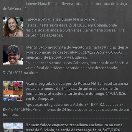
Juliene Maria Batista Oliveira, lotada na Promotoria de Justiça
de Silvânia, há...
Falece a Silvaniense Elaine Maria Soares.
Faleceu nesta sexta-feira, 2/01/2026, em Goiânia, onde
residia, aos 58 anos, a Silvaniense Elaine Maria Soares. Filha
de Leônidas e Lourdes,...
Identificado motorista do veículo vítima fatal no acidente
ocorrido na noite deste sábado, 31/01/2025, na GO-330,
município de Leopoldo de Bulhões.
Foi identificado como Lucas Calazans, morador de Anápolis, a
vítima fatal do acidente ocorrido na noite deste sábado,
31/01/2025, na altura ...
Ação integrada de equipes da Policia Militar resultaram na
prisão em menos de 24 horas, de autores do crime de
homicídio praticado na tarde deste domingo, 1º/02/2026,
em Bonfinópolis.
Após ação integrada entre a ALI do 27º BPM, R2, equipes 27º
BPM e 43ª CIPM/CPE, em menos de 24 horas, todos os quatro autores de um
homicídi...
Homem falece enquanto trabalhava em lavoura na zona
rural de Silvânia, na tarde desta terça-feira, 3/03/2026.