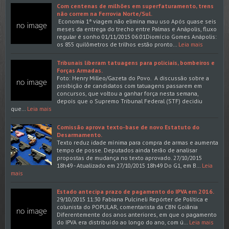
Com centenas de milhões em superfaturamento, trens
não correm na Ferrovia Norte/Sul.
Economia 1ª viagem não elimina mau uso Após quase seis
meses da entrega do trecho entre Palmas e Anápolis, fluxo
regular é sonho 01/11/2015 06:01Diomício Gomes Anápolis:
os 855 quilômetros de trilhos estão pronto…
Leia mais
Tribunais liberam tatuagens para policiais, bombeiros e
Forças Armadas.
Foto: Henry Milleo/Gazeta do Povo. A discussão sobre a
proibição de candidatos com tatuagens passarem em
concursos, que voltou a ganhar força nesta semana,
depois que o Supremo Tribunal Federal (STF) decidiu
que…
Leia mais
Comissão aprova texto-base de novo Estatuto do
Desarmamento.
Texto reduz idade mínima para compra de armas e aumenta
tempo de posse. Deputados ainda terão de analisar
propostas de mudança no texto aprovado. 27/10/2015
18h49 - Atualizado em 27/10/2015 18h49 Do G1, em B…
Leia
mais
Estado antecipa prazo de pagamento do IPVA em 2016.
29/10/2015 11:30 Fabiana Pulcineli Repórter de Política e
colunista do POPULAR, comentarista da CBN Goiânia
Diferentemente dos anos anteriores, em que o pagamento
do IPVA era distribuído ao longo do ano, com ú…
Leia mais