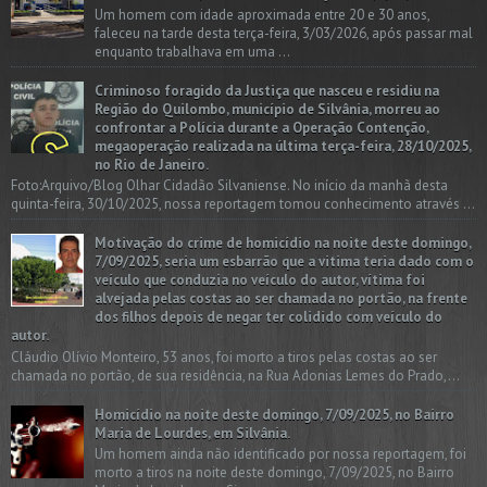
Um homem com idade aproximada entre 20 e 30 anos,
faleceu na tarde desta terça-feira, 3/03/2026, após passar mal
enquanto trabalhava em uma ...
Criminoso foragido da Justiça que nasceu e residiu na
Região do Quilombo, município de Silvânia, morreu ao
confrontar a Polícia durante a Operação Contenção,
megaoperação realizada na última terça-feira, 28/10/2025,
no Rio de Janeiro.
Foto:Arquivo/Blog Olhar Cidadão Silvaniense. No início da manhã desta
quinta-feira, 30/10/2025, nossa reportagem tomou conhecimento através ...
Motivação do crime de homicídio na noite deste domingo,
7/09/2025, seria um esbarrão que a vitima teria dado com o
veículo que conduzia no veículo do autor, vítima foi
alvejada pelas costas ao ser chamada no portão, na frente
dos filhos depois de negar ter colidido com veículo do
autor.
Cláudio Olívio Monteiro, 53 anos, foi morto a tiros pelas costas ao ser
chamada no portão, de sua residência, na Rua Adonias Lemes do Prado,...
Homicídio na noite deste domingo, 7/09/2025, no Bairro
Maria de Lourdes, em Silvânia.
Um homem ainda não identificado por nossa reportagem, foi
morto a tiros na noite deste domingo, 7/09/2025, no Bairro