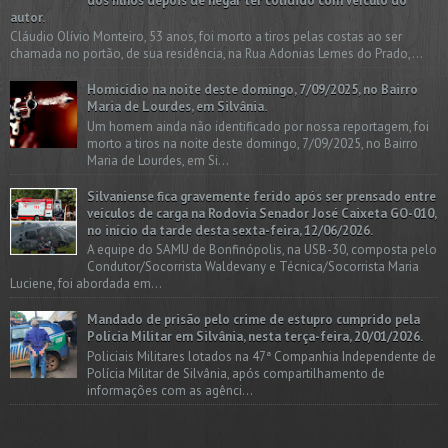
dos filhos depois de negar ter colidido com veículo do
autor.
Cláudio Olívio Monteiro, 53 anos, foi morto a tiros pelas costas ao ser
chamada no portão, de sua residência, na Rua Adonias Lemes do Prado,...
Homicídio na noite deste domingo, 7/09/2025, no Bairro
Maria de Lourdes, em Silvânia.
Um homem ainda não identificado por nossa reportagem, foi
morto a tiros na noite deste domingo, 7/09/2025, no Bairro
Maria de Lourdes, em Si...
Silvaniense fica gravemente ferido após ser prensado entre
veículos de carga na Rodovia Senador José Caixeta GO-010,
no início da tarde desta sexta-feira, 12/06/2026.
A equipe do SAMU de Bonfinópolis, na USB-30, composta pelo
Condutor/Socorrista Waldevany e Técnica/Socorrista Maria
Luciene, foi abordada em...
Mandado de prisão pelo crime de estupro cumprido pela
Polícia Militar em Silvânia, nesta terça-feira, 20/01/2026.
Policiais Militares lotados na 47ª Companhia Independente de
Polícia Militar de Silvânia, após compartilhamento de
informações com as agênci...