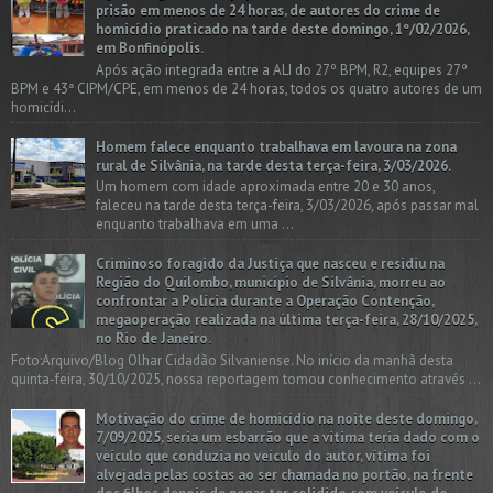
prisão em menos de 24 horas, de autores do crime de
homicídio praticado na tarde deste domingo, 1º/02/2026,
em Bonfinópolis.
Após ação integrada entre a ALI do 27º BPM, R2, equipes 27º
BPM e 43ª CIPM/CPE, em menos de 24 horas, todos os quatro autores de um
homicídi...
Homem falece enquanto trabalhava em lavoura na zona
rural de Silvânia, na tarde desta terça-feira, 3/03/2026.
Um homem com idade aproximada entre 20 e 30 anos,
faleceu na tarde desta terça-feira, 3/03/2026, após passar mal
enquanto trabalhava em uma ...
Criminoso foragido da Justiça que nasceu e residiu na
Região do Quilombo, município de Silvânia, morreu ao
confrontar a Polícia durante a Operação Contenção,
megaoperação realizada na última terça-feira, 28/10/2025,
no Rio de Janeiro.
Foto:Arquivo/Blog Olhar Cidadão Silvaniense. No início da manhã desta
quinta-feira, 30/10/2025, nossa reportagem tomou conhecimento através ...
Motivação do crime de homicídio na noite deste domingo,
7/09/2025, seria um esbarrão que a vitima teria dado com o
veículo que conduzia no veículo do autor, vítima foi
alvejada pelas costas ao ser chamada no portão, na frente