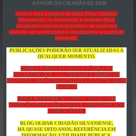
A FAVOR DO CIDADÃO DE BEM.
Curta e siga a página do Blog Olhar Cidadão
Silvaniense, no Facebook, e também fique
atualizado com as lives (vídeos ao vivo) que
poderão ser produzidos e visualizados a qualquer
momento.
PUBLICAÇÕES PODERÃO SER ATUALIZADAS A
QUALQUER MOMENTO.
COMENTÁRIOS NA NOSSA PÁGINA DO
FACEBOOK QUE
NÃO
TENHAM O MÍNIMO DE
RESPEITO, SERÃO DELETADOS E O AUTOR SERA
BANIDO!
LEIA E INTERPRETE TODO O TEXTO COM
ATENÇÃO, PARA NÃO PASSAR VERGONHA NOS
COMENTÁRIOS.
BLOG OLHAR CIDADÃO SILVANIENSE,
HÁ QUASE OITO ANOS, REFERÊNCIA EM
INFORMAÇÃO, UTILIDADE PÚBLICA,