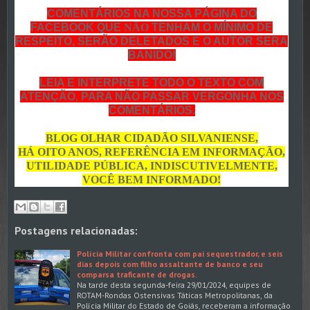
COMENTÁRIOS NA NOSSA PÁGINA DO
FACEBOOK QUE
NÃO
TENHAM O MÍNIMO DE
RESPEITO, SERÃO DELETADOS E O AUTOR SERA
BANIDO!
LEIA E INTERPRETE TODO O TEXTO COM
ATENÇÃO, PARA NÃO PASSAR VERGONHA NOS
COMENTÁRIOS.
BLOG OLHAR CIDADÃO SILVANIENSE,
HÁ OITO ANOS, REFERÊNCIA EM INFORMAÇÃO,
UTILIDADE PÚBLICA, INDISCUTIVELMENTE,
VOCÊ BEM INFORMADO!
Postagens relacionadas:
Polícia Militar confronta com pai sequestrador, e seis
dias depois com filho assaltante de banco e seu
comparsa traficante de drogas.
Na tarde desta segunda-feira 29/01/2024, equipes de
ROTAM-Rondas Ostensivas Táticas Metropolitanas, da
Polícia Militar do Estado de Goiás, receberam a informação