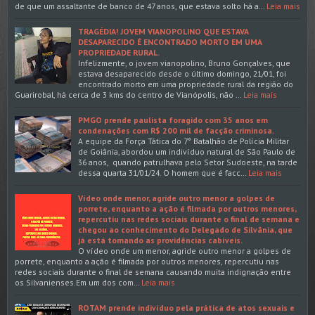
de que um assaltante de banco de 47 anos, que estava solto há a…
Leia mais
TRAGÉDIA! JOVEM VIANOPOLINO QUE ESTAVA
DESAPARECIDO É ENCONTRADO MORTO EM UMA
PROPRIEDADE RURAL.
Infelizmente, o jovem vianopolino, Bruno Gonçalves, que
estava desaparecido desde o último domingo, 21/01, foi
encontrado morto em uma propriedade rural da região do
Guarirobal, há cerca de 3 kms do centro de Vianópolis, não …
Leia mais
PMGO prende paulista foragido com 35 anos em
condenações com R$ 200 mil de facção criminosa.
A equipe da Força Tática do 7° Batalhão de Polícia Militar
de Goiânia, abordou um indivíduo natural de São Paulo de
36 anos, quando patrulhava pelo Setor Sudoeste, na tarde
dessa quarta 31/01/24. O homem que é facc…
Leia mais
Vídeo onde menor, agride outro menor a golpes de
porrete, enquanto a ação é filmada por outros menores,
repercutiu nas redes sociais durante o final de semana e
chegou ao conhecimento do Delegado de Silvânia, que
já está tomando as providências cabíveis.
O vídeo onde um menor, agride outro menor a golpes de
porrete, enquanto a ação é filmada por outros menores, repercutiu nas
redes sociais durante o final de semana causando muita indignação entre
os Silvanienses.Em um dos com…
Leia mais
ROTAM prende indivíduo pela prática de atos sexuais e