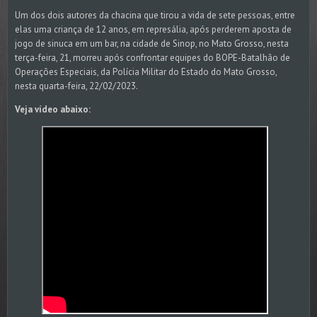
Um dos dois autores da chacina que tirou a vida de sete pessoas, entre
elas uma criança de 12 anos, em represália, após perderem aposta de
jogo de sinuca em um bar, na cidade de Sinop, no Mato Grosso, nesta
terça-feira, 21, morreu após confrontar equipes do BOPE-Batalhão de
Operações Especiais, da Polícia Militar do Estado do Mato Grosso,
nesta quarta-feira, 22/02/2023.
Veja vídeo abaixo: