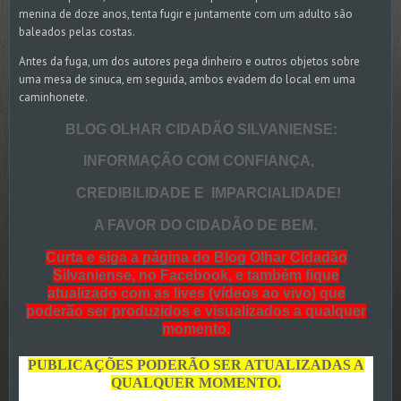
menina de doze anos, tenta fugir e juntamente com um adulto são
baleados pelas costas.
Antes da fuga, um dos autores pega dinheiro e outros objetos sobre
uma mesa de sinuca, em seguida, ambos evadem do local em uma
caminhonete.
BLOG OLHAR CIDADÃO SILVANIENSE:
INFORMAÇÃO COM
CONFIANÇA,
CREDIBILIDADE E IMPARCIALIDADE!
A FAVOR DO CIDADÃO DE BEM.
Curta e siga a página do Blog Olhar Cidadão
Silvaniense, no Facebook, e também fique
atualizado com as lives (vídeos ao vivo) que
poderão ser produzidos e visualizados a qualquer
momento.
PUBLICAÇÕES PODERÃO SER ATUALIZADAS A
QUALQUER MOMENTO.