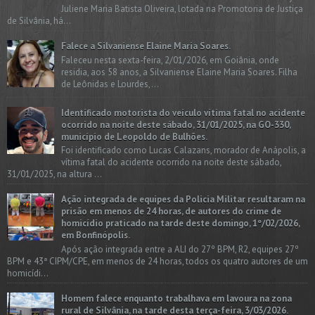
Juliene Maria Batista Oliveira, lotada na Promotoria de Justiça
de Silvânia, há...
Falece a Silvaniense Elaine Maria Soares.
Faleceu nesta sexta-feira, 2/01/2026, em Goiânia, onde
residia, aos 58 anos, a Silvaniense Elaine Maria Soares. Filha
de Leônidas e Lourdes,...
Identificado motorista do veículo vítima fatal no acidente
ocorrido na noite deste sábado, 31/01/2025, na GO-330,
município de Leopoldo de Bulhões.
Foi identificado como Lucas Calazans, morador de Anápolis, a
vítima fatal do acidente ocorrido na noite deste sábado,
31/01/2025, na altura ...
Ação integrada de equipes da Policia Militar resultaram na
prisão em menos de 24 horas, de autores do crime de
homicídio praticado na tarde deste domingo, 1º/02/2026,
em Bonfinópolis.
Após ação integrada entre a ALI do 27º BPM, R2, equipes 27º
BPM e 43ª CIPM/CPE, em menos de 24 horas, todos os quatro autores de um
homicídi...
Homem falece enquanto trabalhava em lavoura na zona
rural de Silvânia, na tarde desta terça-feira, 3/03/2026.