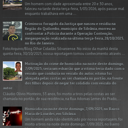
Um homem com idade aproximada entre 20 e 30 anos,
faleceu na tarde desta terça-feira, 3/03/2026, após passar mal
enquanto trabalhava em uma ...
Criminoso foragido da Justiça que nasceu e residiu na
Região do Quilombo, município de Silvânia, morreu ao
confrontar a Polícia durante a Operação Contenção,
megaoperação realizada na última terça-feira, 28/10/2025,
no Rio de Janeiro.
Foto:Arquivo/Blog Olhar Cidadão Silvaniense. No início da manhã desta
quinta-feira, 30/10/2025, nossa reportagem tomou conhecimento através ...
Motivação do crime de homicídio na noite deste domingo,
7/09/2025, seria um esbarrão que a vitima teria dado com o
veículo que conduzia no veículo do autor, vítima foi
alvejada pelas costas ao ser chamada no portão, na frente
dos filhos depois de negar ter colidido com veículo do
autor.
Cláudio Olívio Monteiro, 53 anos, foi morto a tiros pelas costas ao ser
chamada no portão, de sua residência, na Rua Adonias Lemes do Prado,...
Homicídio na noite deste domingo, 7/09/2025, no Bairro
Maria de Lourdes, em Silvânia.
Um homem ainda não identificado por nossa reportagem, foi
morto a tiros na noite deste domingo, 7/09/2025, no Bairro