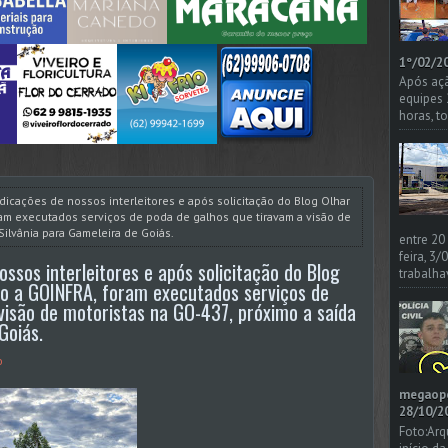
1º/02/20
Após açã
equipes
horas, t
icações de nossos interleitores e após solicitação do Blog Olhar
ram executados serviços de poda de galhos que tiravam a visão de
Silvânia para Gameleira de Goiás.
entre 20
feira, 3
ssos interleitores e após solicitação do Blog
trabalha
nto a GOINFRA, foram executados serviços de
visão de motoristas na GO-437, próximo a saída
Goiás.
o
megaoper
28/10/20
Foto:Arq