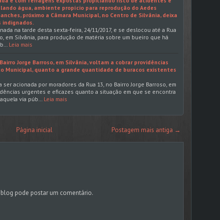
da e com ferragens expostas propiciando risco de acidentes e
ando água, ambiente propício para reprodução do Aedes
anches, próximo a Câmara Municipal, no Centro de Silvânia, deixa
 indignados.
ada na tarde desta sexta-feira, 24/11/2017, e se deslocou até a Rua
, em Silvânia, para produção de matéria sobre um bueiro que há
eb…
Leia mais
airro Jorge Barroso, em Silvânia, voltam a cobrar providências
co Municipal, quanto a grande quantidade de buracos existentes
 ser acionada por moradores da Rua 13, no Bairro Jorge Barroso, em
idências urgentes e eficazes quanto a situação em que se encontra
daquela via púb…
Leia mais
Página inicial
Postagem mais antiga →
blog pode postar um comentário.