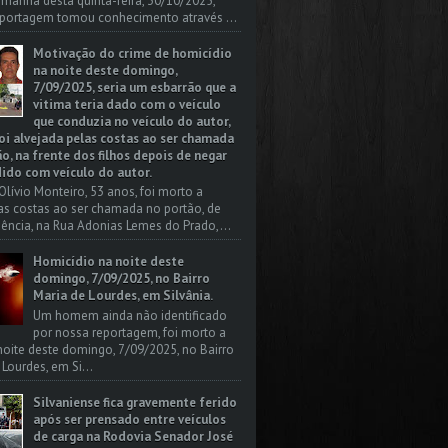
a manhã desta quinta-feira, 30/10/2025,
portagem tomou conhecimento através ...
Motivação do crime de homicídio
na noite deste domingo,
7/09/2025, seria um esbarrão que a
vitima teria dado com o veículo
que conduzia no veículo do autor,
oi alvejada pelas costas ao ser chamada
o, na frente dos filhos depois de negar
dido com veículo do autor.
Olívio Monteiro, 53 anos, foi morto a
las costas ao ser chamada no portão, de
dência, na Rua Adonias Lemes do Prado,...
Homicídio na noite deste
domingo, 7/09/2025, no Bairro
Maria de Lourdes, em Silvânia.
Um homem ainda não identificado
por nossa reportagem, foi morto a
 noite deste domingo, 7/09/2025, no Bairro
 Lourdes, em Si...
Silvaniense fica gravemente ferido
após ser prensado entre veículos
de carga na Rodovia Senador José