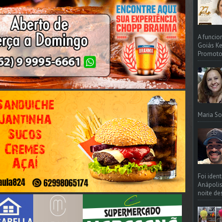
A funcio
Goiás Ke
Promotori
Maria So
Foi iden
Anápolis
noite de