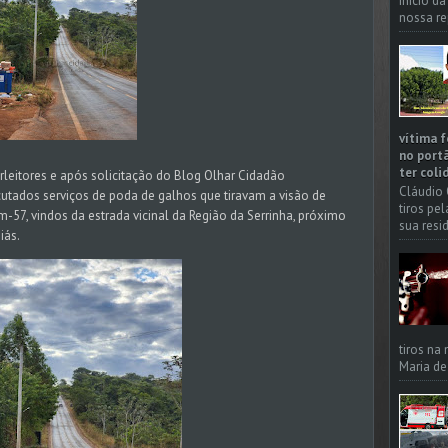
início d
nossa re
vítima f
no portã
ter coli
rleitores e após solicitação do Blog Olhar Cidadão
Cláudio 
cutados serviços de poda de galhos que tiravam a visão de
tiros pe
-57, vindos da estrada vicinal da Região da Serrinha, próximo
sua resi
iás.
tiros na
Maria de