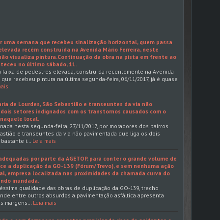
r uma semana que recebeu sinalização horizontal, quem passa
elevada recém construída na Avenida Mário Ferreira, neste
não visualiza pintura.Continuação da obra na pista em frente ao
nteceu no último sábado, 11.
da faixa de pedestres elevada, construída recentemente na Avenida
a, que recebeu pintura na última segunda-feira, 06/11/2017, já é quase
mais
ria de Lourdes, São Sebastião e transeuntes da via não
 dois setores indignados com os transtornos causados com o
naquele local.
nada nesta segunda-feira, 27/11/2017, por moradores dos bairros
astião e transeuntes da via não pavimentada que liga os dois
 bastante i…
Leia mais
adequadas por parte da AGETOP, para conter o grande volume de
ce a duplicação da GO-139 (Fórum/Trevo), e sem nenhuma ação
pal, empresa localizada nas proximidades da chamada curva do
endo inundada.
éssima qualidade das obras de duplicação da GO-139, trecho
onde entre outros absurdos a pavimentação asfáltica apresenta
 as margens…
Leia mais