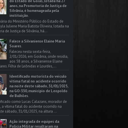
do Estado de Goiás, lotada há 27
anos, na Promotoria de Justiça de
Silvânia, é homenageada pela
instituição.
nária do Ministério Público do Estado de
yla Juliene Maria Batista Oliveira, lotada na
a de Justiça de Silvânia, há...
Falece a Silvaniense Elaine Maria
Soares.
Faleceu nesta sexta-feira,
2/01/2026, em Goiânia, onde residia,
aos 58 anos, a Silvaniense Elaine
ares. Filha de Leônidas e Lourdes,...
Identificado motorista do veículo
vítima fatal no acidente ocorrido
na noite deste sábado, 31/01/2025,
na GO-330, município de Leopoldo
de Bulhões.
tificado como Lucas Calazans, morador de
, a vítima fatal do acidente ocorrido na
ste sábado, 31/01/2025, na altura ...
Ação integrada de equipes da
Policia Militar resultaram na