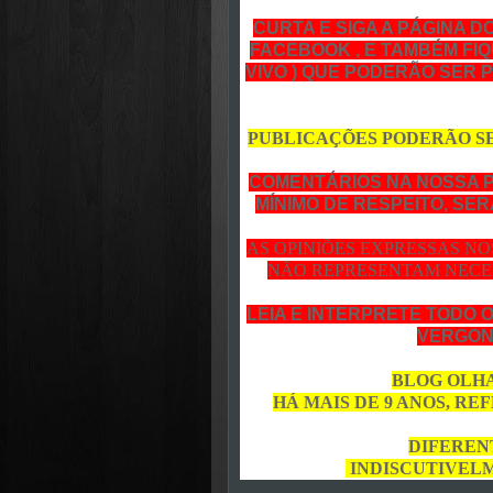
CURTA E SIGA A PÁGINA D
FACEBOOK , E TAMBÉM FIQ
VIVO ) QUE PODERÃO SER 
PUBLICAÇÕES PODERÃO S
COMENTÁRIOS NA NOSSA 
MÍNIMO DE RESPEITO, SE
AS OPINIÕES EXPRESSAS N
NÃO REPRESENTAM NECE
LEIA E INTERPRETE TODO 
VERGON
BLOG OLHA
HÁ MAIS DE 9 ANOS, R
DIFERENT
INDISCUTIVELM