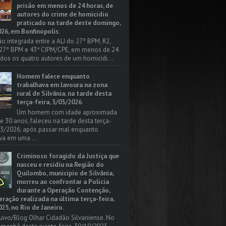
prisão em menos de 24 horas, de
autores do crime de homicídio
praticado na tarde deste domingo,
26, em Bonfinópolis.
o integrada entre a ALI do 27º BPM, R2,
 27º BPM e 43ª CIPM/CPE, em menos de 24
odos os quatro autores de um homicídi...
Homem falece enquanto
trabalhava em lavoura na zona
rural de Silvânia, na tarde desta
terça-feira, 3/03/2026.
Um homem com idade aproximada
 e 30 anos, faleceu na tarde desta terça-
/03/2026, após passar mal enquanto
va em uma ...
Criminoso foragido da Justiça que
nasceu e residiu na Região do
Quilombo, município de Silvânia,
morreu ao confrontar a Polícia
durante a Operação Contenção,
ação realizada na última terça-feira,
25, no Rio de Janeiro.
uivo/Blog Olhar Cidadão Silvaniense. No