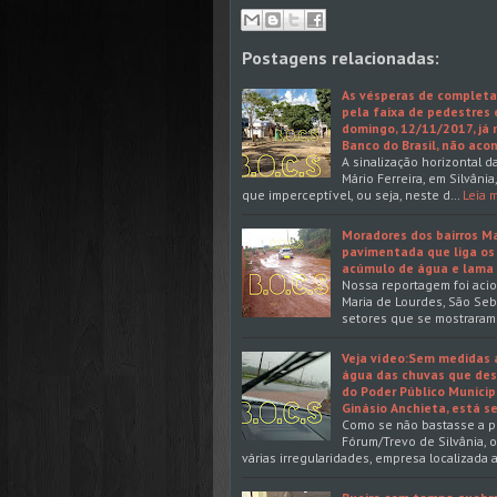
Postagens relacionadas:
As vésperas de completa
pela faixa de pedestres 
domingo, 12/11/2017, já 
Banco do Brasil, não aco
A sinalização horizontal 
Mário Ferreira, em Silvâni
que imperceptível, ou seja, neste d…
Leia 
Moradores dos bairros Ma
pavimentada que liga os
acúmulo de água e lama 
Nossa reportagem foi acio
Maria de Lourdes, São Seb
setores que se mostraram
Veja vídeo:Sem medidas 
água das chuvas que des
do Poder Público Munici
Ginásio Anchieta, está s
Como se não bastasse a p
Fórum/Trevo de Silvânia, 
várias irregularidades, empresa localizada