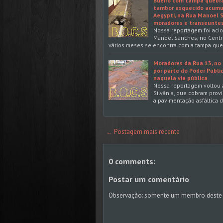
Bueiro com tampa quebra
tambor esquecido acumul
Aegypti, na Rua Manoel S
moradores e transeuntes
Nossa reportagem foi acion
Manoel Sanches, no Centro
vários meses se encontra com a tampa qu
Moradores da Rua 13, no B
por parte do Poder Públi
naquela via pública.
Nossa reportagem voltou a
Silvânia, que cobram prov
a pavimentação asfáltica 
← Postagem mais recente
0 comments:
Postar um comentário
Observação: somente um membro deste 