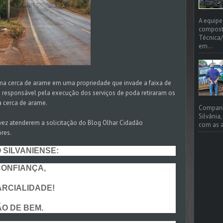
A equipe
compost
Técnica/
em...
uma cerca de arame em uma propriedade que invade a faixa de
 responsável pela execução dos serviços de poda retiraram os
a cerca de arame.
Companhi
Silvânia
ez atenderem a solicitação do Blog Olhar Cidadão
com as a
ores.
ILVANIENSE:
NFIANÇA,
RCIALIDADE!
 DE BEM.