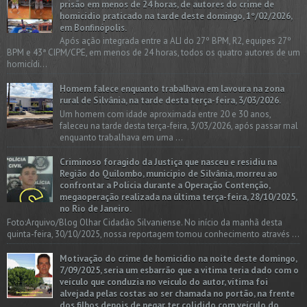
prisão em menos de 24 horas, de autores do crime de
homicídio praticado na tarde deste domingo, 1º/02/2026,
em Bonfinópolis.
Após ação integrada entre a ALI do 27º BPM, R2, equipes 27º
BPM e 43ª CIPM/CPE, em menos de 24 horas, todos os quatro autores de um
homicídi...
Homem falece enquanto trabalhava em lavoura na zona
rural de Silvânia, na tarde desta terça-feira, 3/03/2026.
Um homem com idade aproximada entre 20 e 30 anos,
faleceu na tarde desta terça-feira, 3/03/2026, após passar mal
enquanto trabalhava em uma ...
Criminoso foragido da Justiça que nasceu e residiu na
Região do Quilombo, município de Silvânia, morreu ao
confrontar a Polícia durante a Operação Contenção,
megaoperação realizada na última terça-feira, 28/10/2025,
no Rio de Janeiro.
Foto:Arquivo/Blog Olhar Cidadão Silvaniense. No início da manhã desta
quinta-feira, 30/10/2025, nossa reportagem tomou conhecimento através ...
Motivação do crime de homicídio na noite deste domingo,
7/09/2025, seria um esbarrão que a vitima teria dado com o
veículo que conduzia no veículo do autor, vítima foi
alvejada pelas costas ao ser chamada no portão, na frente
dos filhos depois de negar ter colidido com veículo do