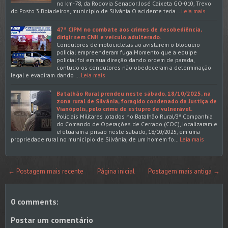
no km-78, da Rodovia Senador José Caixeta GO-010, Trevo
do Posto 3 Boiadeiros, município de Silvânia.O acidente teria…
Leia mais
47ª CIPM no combate aos crimes de desobediência,
dirigir sem CNH e veículo adulterado.
Condutores de motocicletas ao avistarem o bloqueio
policial empreenderam fuga.Momento que a equipe
policial foi em sua direção dando ordem de parada,
contudo os condutores não obedeceram a determinação
legal e evadiram dando …
Leia mais
Batalhão Rural prendeu neste sábado, 18/10/2025, na
zona rural de Silvânia, foragido condenado da Justiça de
Vianópolis, pelo crime de estupro de vulnerável.
Policiais Militares lotados no Batalhão Rural/3ª Companhia
do Comando de Operações de Cerrado (COC), localizaram e
efetuaram a prisão neste sábado, 18/10/2025, em uma
propriedade rural no município de Silvânia, de um homem fo…
Leia mais
← Postagem mais recente
Página inicial
Postagem mais antiga →
0 comments:
Postar um comentário