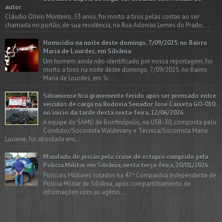
autor.
Cláudio Olívio Monteiro, 53 anos, foi morto a tiros pelas costas ao ser
chamada no portão, de sua residência, na Rua Adonias Lemes do Prado,...
Homicídio na noite deste domingo, 7/09/2025, no Bairro
Maria de Lourdes, em Silvânia.
Um homem ainda não identificado por nossa reportagem, foi
morto a tiros na noite deste domingo, 7/09/2025, no Bairro
Maria de Lourdes, em Si...
Silvaniense fica gravemente ferido após ser prensado entre
veículos de carga na Rodovia Senador José Caixeta GO-010,
no início da tarde desta sexta-feira, 12/06/2026.
A equipe do SAMU de Bonfinópolis, na USB-30, composta pelo
Condutor/Socorrista Waldevany e Técnica/Socorrista Maria
Luciene, foi abordada em...
Mandado de prisão pelo crime de estupro cumprido pela
Polícia Militar em Silvânia, nesta terça-feira, 20/01/2026.
Policiais Militares lotados na 47ª Companhia Independente de
Polícia Militar de Silvânia, após compartilhamento de
informações com as agênci...