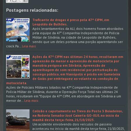
Postagens relacionadas:
Traficante de drogas é preso pela 47ª CIPM, em
Leopoldo de Bulhões.
Após levantamentos da ALI, dois homens foram abordados
pela equipe da 47° Companhia Independente de Polícia
Militar de Silvânia, na cidade de Leopoldo de Bulhões,
sendo que um deles portava uma porção aparentando ser
crack.Pa…
Leia mais
Ações da 47ª CIPM nas últimas 24 horas, resultaram em
apreensão de menor e apreensão de motocicleta por
manobra perigosa em Silvânia; Apreensão de
aparelhagem de som residencial por perturbação do
sossego público, em Vianópolis e prisão em Gameleira
de Goiás por embriaguez ao volante na condução de
motocicleta.
Ações de Policiais Militares lotados na 47ª Companhia Independente de
Polícia Militar de Silvânia, durante a Operação Força Total nas últimas 24
horas, resultaram em:*Equipe da 47ª CIPM, em abordagem em Silvânia a um
menor de…
Leia mais
Colisão e capotamento no Trevo do Posto 3 Boiadeiros,
na Rodovia Senador José Caixeta GO-010, no inicio da
manhã desta terça-feira, 21/10/2025.
Um acidente envolvendo dois veículos de passeio
aconteceu no início da manhã desta terça-feira, 21/10/2025,