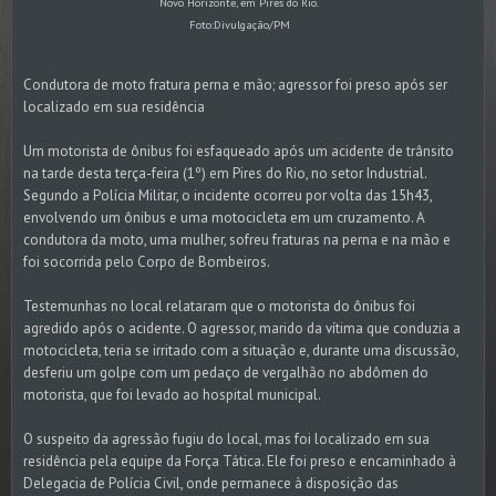
Novo Horizonte, em Pires do Rio.
Foto:Divulgação/PM
Condutora de moto fratura perna e mão; agressor foi preso após ser
localizado em sua residência
Um motorista de ônibus foi esfaqueado após um acidente de trânsito
na tarde desta terça-feira (1º) em Pires do Rio, no setor Industrial.
Segundo a Polícia Militar, o incidente ocorreu por volta das 15h43,
envolvendo um ônibus e uma motocicleta em um cruzamento. A
condutora da moto, uma mulher, sofreu fraturas na perna e na mão e
foi socorrida pelo Corpo de Bombeiros.
Testemunhas no local relataram que o motorista do ônibus foi
agredido após o acidente. O agressor, marido da vítima que conduzia a
motocicleta, teria se irritado com a situação e, durante uma discussão,
desferiu um golpe com um pedaço de vergalhão no abdômen do
motorista, que foi levado ao hospital municipal.
O suspeito da agressão fugiu do local, mas foi localizado em sua
residência pela equipe da Força Tática. Ele foi preso e encaminhado à
Delegacia de Polícia Civil, onde permanece à disposição das