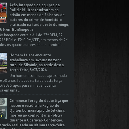
Ação integrada de equipes da
Policia Militar resultaram na
prisão em menos de 24 horas, de
autores do crime de homicídio
praticado na tarde deste domingo,
26, em Bonfinópolis.
o integrada entre a ALI do 27º BPM, R2,
 27º BPM e 43ª CIPM/CPE, em menos de 24
odos os quatro autores de um homicídi...
Homem falece enquanto
trabalhava em lavoura na zona
rural de Silvânia, na tarde desta
terça-feira, 3/03/2026.
Um homem com idade aproximada
 e 30 anos, faleceu na tarde desta terça-
/03/2026, após passar mal enquanto
va em uma ...
Criminoso foragido da Justiça que
nasceu e residiu na Região do
Quilombo, município de Silvânia,
morreu ao confrontar a Polícia
durante a Operação Contenção,
ação realizada na última terça-feira,