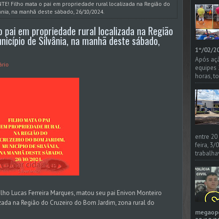
E! Filho mata o pai em propriedade rural localizada na Região do
ânia, na manhã deste sábado, 26/10/2024.
 pai em propriedade rural localizada na Região
nicípio de Silvânia, na manhã deste sábado,
1º/02/20
Após açã
rio
equipes
horas, t
entre 20
feira, 3
trabalha
lho Lucas Ferreira Marques, matou seu pai Enivon Monteiro
ada na Região do Cruzeiro do Bom Jardim, zona rural do
megaoper