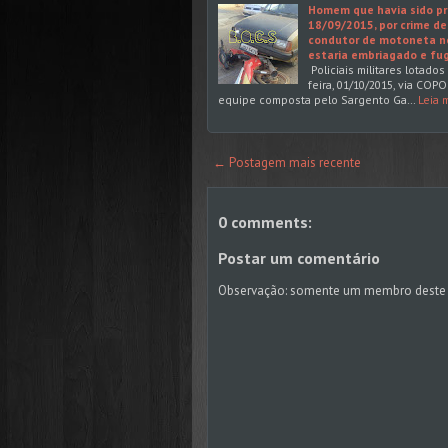
Homem que havia sido pre
18/09/2015, por crime de
condutor de motoneta ne
estaria embriagado e fug
Policiais militares lotado
feira, 01/10/2015, via COP
equipe composta pelo Sargento Ga…
Leia 
← Postagem mais recente
0 comments:
Postar um comentário
Observação: somente um membro deste 