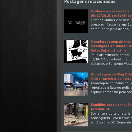
Postagens relacionadas:
Mulher é assassinada ao
03/10/2015, em Bonfinópo
Cidades Mulher é assassin
preso em flagrante, em Bo
esfaqueada pelo marido …
Moradores saem de imóvel
madrugada do sábado, 03
Setor Sul, em Silvânia.
Políciais militares lotado
03/10/2015, via telefone 
Valdineis e Sargento Walt
Reportagem do Blog Olhar
Militar, no início da noi
Abordagem de rotina da Po
reportagem flagrou policia
equipe composta pelo Sa
Bandidos destroem agênc
Acreúna-GO.
Somente a porta giratória 
Anhanguera. Pelo menos d
em Acreúna-GO. Somente a 