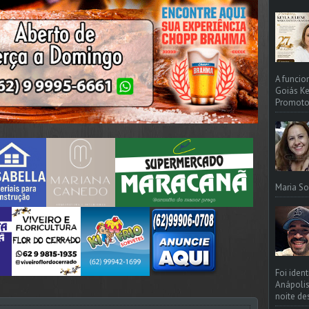
A funcio
Goiás Ke
Promotori
Maria So
Foi iden
Anápolis
noite de