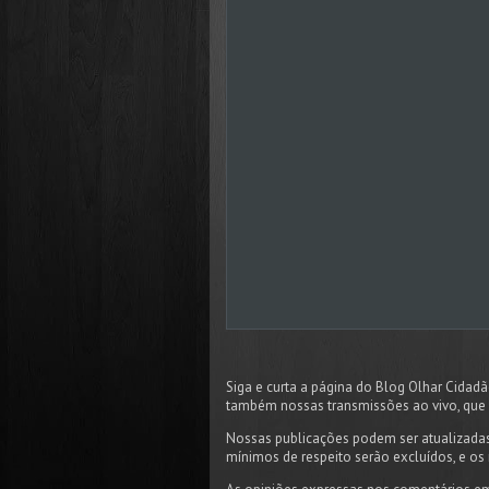
Siga e curta a página do Blog Olhar Cida
também nossas transmissões ao vivo, que 
Nossas publicações podem ser atualizadas
mínimos de respeito serão excluídos, e os 