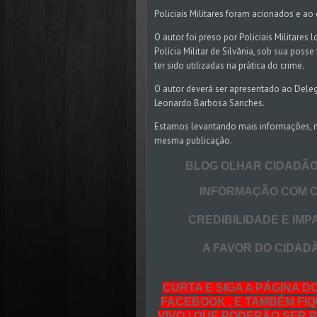
Policiais Militares foram acionados e a
O autor foi preso por Policiais Militare
Polícia Militar de Silvânia, sob sua po
ter sido utilizadas na prática do crime.
O autor deverá ser apresentado ao Delegad
Leonardo Barbosa Sanches.
Estamos levantando mais informações, m
mesma publicação.
BLOG OLHAR CIDADÃO S
INFORMAÇÃO COM CO
CREDIBILIDADE E IMPA
A FAVOR DO CIDADÃO
CURTA E SIGA A PÁGINA D
FACEBOOK , E TAMBÉM FIQ
VIVO ) QUE PODERÃO SER 