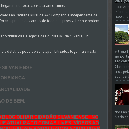
28/10/20
o chegarem no local constataram o crime.
Foto:Arq
início d
s lotados na Patrulha Rural da 47ª Companhia Independente de
nossa re
sse foram apreendidas armas de fogo que provavelmente podem
o titular da Delegacia de Polícia Civil de Silvânia, Dr.
vítima f
ais detalhes poderão ser disponibilizados logo mais nesta
no portã
ter coli
Cláudio 
ILVANIENSE:
tiros pe
sua resi
NFIANÇA,
RCIALIDADE!
 DE BEM.
tiros na
Maria de
O BLOG OLHAR CIDADÃO SILVANIENSE , NO
UE ATUALIZADO COM AS LIVES (VÍDEOS AO
PRODUZIDOS E VISUALIZADOS A QUALQUER