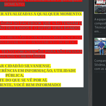
MOMENTO.
ER ATUALIZADAS A QUALQUER MOMENTO.
A equipe
PÁGINA DO FACEBOOK QUE
NÃO
TENHAM O
compost
Técnica/
RÃO DELETADOS E O AUTOR SERA BANIDO!
em...
OS COMENTÁRIOS EM NOSSAS REDES SOCIAIS
SSARIAMENTE O PENSAMENTO DO BLOG.
O TEXTO COM ATENÇÃO, PARA NÃO PASSAR
HA NOS COMENTÁRIOS.
Companhi
Silvânia
R CIDADÃO SILVANIENSE,
com as a
FERÊNCIA EM INFORMAÇÃO, UTILIDADE
PÚBLICA,
E DO QUE SE VÊ POR AÍ,
ENTE, VOCÊ BEM INFORMADO!