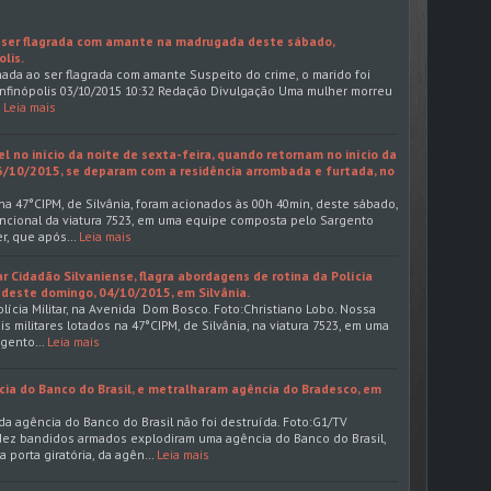
 ser flagrada com amante na madrugada deste sábado,
lis.
ada ao ser flagrada com amante Suspeito do crime, o marido foi
nfinópolis 03/10/2015 10:32 Redação Divulgação Uma mulher morreu
Leia mais
 no início da noite de sexta-feira, quando retornam no início da
/10/2015, se deparam com a residência arrombada e furtada, no
s na 47°CIPM, de Silvânia, foram acionados às 00h 40min, deste sábado,
funcional da viatura 7523, em uma equipe composta pelo Sargento
er, que após…
Leia mais
 Cidadão Silvaniense, flagra abordagens de rotina da Polícia
te deste domingo, 04/10/2015, em Silvânia.
lícia Militar, na Avenida Dom Bosco. Foto:Christiano Lobo. Nossa
is militares lotados na 47°CIPM, de Silvânia, na viatura 7523, em uma
rgento…
Leia mais
ia do Banco do Brasil, e metralharam agência do Bradesco, em
da agência do Banco do Brasil não foi destruída. Foto:G1/TV
ez bandidos armados explodiram uma agência do Banco do Brasil,
porta giratória, da agên…
Leia mais