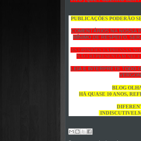
PUBLICAÇÕES PODERÃO S
COMENTÁRIOS NA NOSSA 
MÍNIMO DE RESPEITO, SE
AS OPINIÕES EXPRESSAS N
NÃO REPRESENTAM NECE
LEIA E INTERPRETE TODO 
VERGON
BLOG OLHA
HÁ QUASE 10 ANOS, RE
DIFERENT
INDISCUTIVELM