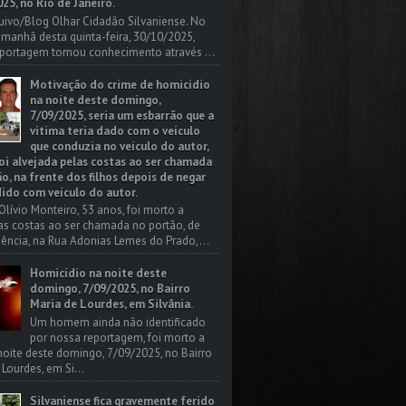
25, no Rio de Janeiro.
uivo/Blog Olhar Cidadão Silvaniense. No
a manhã desta quinta-feira, 30/10/2025,
portagem tomou conhecimento através ...
Motivação do crime de homicídio
na noite deste domingo,
7/09/2025, seria um esbarrão que a
vitima teria dado com o veículo
que conduzia no veículo do autor,
oi alvejada pelas costas ao ser chamada
o, na frente dos filhos depois de negar
dido com veículo do autor.
Olívio Monteiro, 53 anos, foi morto a
las costas ao ser chamada no portão, de
dência, na Rua Adonias Lemes do Prado,...
Homicídio na noite deste
domingo, 7/09/2025, no Bairro
Maria de Lourdes, em Silvânia.
Um homem ainda não identificado
por nossa reportagem, foi morto a
 noite deste domingo, 7/09/2025, no Bairro
 Lourdes, em Si...
Silvaniense fica gravemente ferido