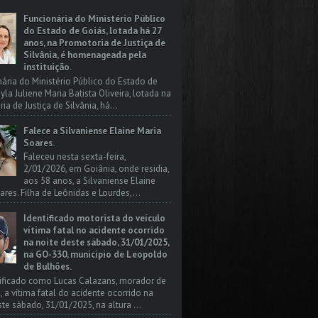
Funcionária do Ministério Público
do Estado de Goiás, lotada há 27
anos, na Promotoria de Justiça de
Silvânia, é homenageada pela
instituição.
nária do Ministério Público do Estado de
yla Juliene Maria Batista Oliveira, lotada na
a de Justiça de Silvânia, há...
Falece a Silvaniense Elaine Maria
Soares.
Faleceu nesta sexta-feira,
2/01/2026, em Goiânia, onde residia,
aos 58 anos, a Silvaniense Elaine
ares. Filha de Leônidas e Lourdes,...
Identificado motorista do veículo
vítima fatal no acidente ocorrido
na noite deste sábado, 31/01/2025,
na GO-330, município de Leopoldo
de Bulhões.
tificado como Lucas Calazans, morador de
, a vítima fatal do acidente ocorrido na
ste sábado, 31/01/2025, na altura ...