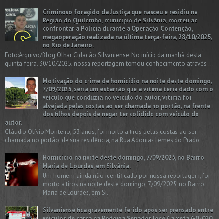
Criminoso foragido da Justiça que nasceu e residiu na
Região do Quilombo, município de Silvânia, morreu ao
confrontar a Polícia durante a Operação Contenção,
megaoperação realizada na última terça-feira, 28/10/2025,
no Rio de Janeiro.
Foto:Arquivo/Blog Olhar Cidadão Silvaniense. No início da manhã desta
quinta-feira, 30/10/2025, nossa reportagem tomou conhecimento através ...
Motivação do crime de homicídio na noite deste domingo,
7/09/2025, seria um esbarrão que a vitima teria dado com o
veículo que conduzia no veículo do autor, vítima foi
alvejada pelas costas ao ser chamada no portão, na frente
dos filhos depois de negar ter colidido com veículo do
autor.
Cláudio Olívio Monteiro, 53 anos, foi morto a tiros pelas costas ao ser
chamada no portão, de sua residência, na Rua Adonias Lemes do Prado,...
Homicídio na noite deste domingo, 7/09/2025, no Bairro
Maria de Lourdes, em Silvânia.
Um homem ainda não identificado por nossa reportagem, foi
morto a tiros na noite deste domingo, 7/09/2025, no Bairro
Maria de Lourdes, em Si...
Silvaniense fica gravemente ferido após ser prensado entre
veículos de carga na Rodovia Senador José Caixeta GO-010,