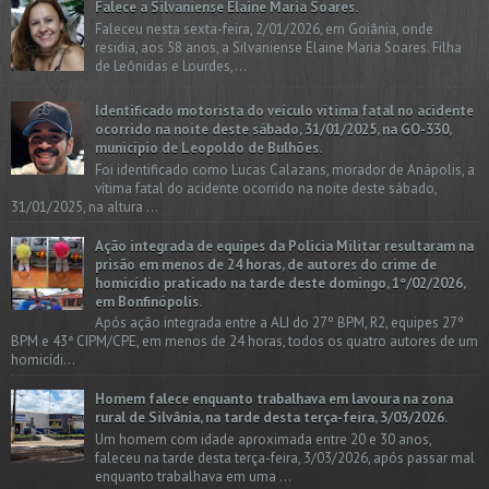
Falece a Silvaniense Elaine Maria Soares.
Faleceu nesta sexta-feira, 2/01/2026, em Goiânia, onde
residia, aos 58 anos, a Silvaniense Elaine Maria Soares. Filha
de Leônidas e Lourdes,...
Identificado motorista do veículo vítima fatal no acidente
ocorrido na noite deste sábado, 31/01/2025, na GO-330,
município de Leopoldo de Bulhões.
Foi identificado como Lucas Calazans, morador de Anápolis, a
vítima fatal do acidente ocorrido na noite deste sábado,
31/01/2025, na altura ...
Ação integrada de equipes da Policia Militar resultaram na
prisão em menos de 24 horas, de autores do crime de
homicídio praticado na tarde deste domingo, 1º/02/2026,
em Bonfinópolis.
Após ação integrada entre a ALI do 27º BPM, R2, equipes 27º
BPM e 43ª CIPM/CPE, em menos de 24 horas, todos os quatro autores de um
homicídi...
Homem falece enquanto trabalhava em lavoura na zona
rural de Silvânia, na tarde desta terça-feira, 3/03/2026.
Um homem com idade aproximada entre 20 e 30 anos,
faleceu na tarde desta terça-feira, 3/03/2026, após passar mal
enquanto trabalhava em uma ...