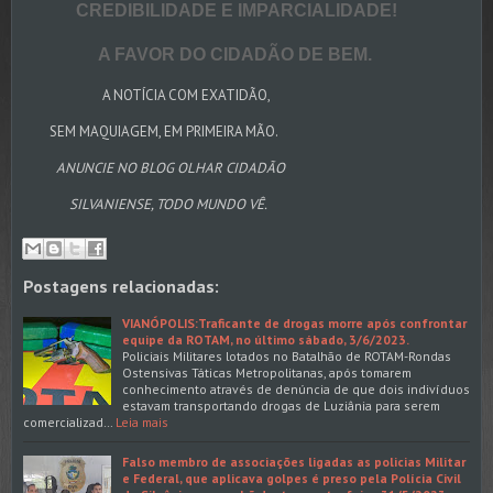
CREDIBILIDADE E IMPARCIALIDADE!
A FAVOR DO CIDADÃO DE BEM.
A NOTÍCIA COM EXATIDÃO,
SEM MAQUIAGEM, EM PRIMEIRA MÃO.
ANUNCIE NO BLOG OLHAR CIDADÃO
SILVANIENSE, TODO MUNDO VÊ.
Postagens relacionadas:
VIANÓPOLIS:Traficante de drogas morre após confrontar
equipe da ROTAM, no último sábado, 3/6/2023.
Policiais Militares lotados no Batalhão de ROTAM-Rondas
Ostensivas Táticas Metropolitanas, após tomarem
conhecimento através de denúncia de que dois indivíduos
estavam transportando drogas de Luziânia para serem
comercializad…
Leia mais
Falso membro de associações ligadas as policias Militar
e Federal, que aplicava golpes é preso pela Polícia Civil