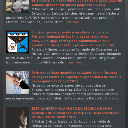
de Silvânia, na manhã desta quarta-feira, 31/5/2023, em
Goiânia, após tentar aplicar golpe em Silvânia.
O Policial Civil Salomão, juntamente com o Delegado Titular
Dr. Leonardo Barbosa Sanches, efetuaram na manhã desta
quarta-feira, 31/5/2023, no Setor Jardim América, em Goiânia, a prisão de
Clemival Leão Vasques, 53 anos, dand…
Leia mais
Indivíduo preso, autuado e recolhido na Unidade
Prisional Regional de Silvânia, nesta terça-feira,
30/5/2023, após ser flagrado conduzindo veículo
produto de furto, resistir a prisão e lesionar policial.
Policiais Militares lotados no Comando de Operações de
Divisas-COD, nesta terça-feira, 30/5/2023, durante bloqueio
na altura do km-115, da Rodovia Senador José Caixeta GO-010, Região do
Quilombo, município de Silvânia, realiz…
Leia mais
Pelo menos doze aparelhos celulares foram furtados
na segunda noite da exposição agropecuária de Silvânia,
nesta quinta-feira, 1/6/2023.
Na segunda noite da exposição agropecuária de
Silvânia, nesta quinta-feira, 1/6/2023, pelo menos doze
furtos de aparelhos celulares foram praticados.Falando a
nossa reportagem o Delegado Titular da Delegacia de Polícia C…
Leia mais
JUSTIÇA DETERMINA A PRISÃO DO SEGUNDO HOMEM
ACUSADO DE ABUSAR SEXUALMENTE DE UMA CRIANÇA NA
ZONA RURAL DE VIANÓPOLIS.
A Polícia Civil do Estado de Goiás, por intermédio da
Delegacia de Polícia de Vianópolis, coordenada pelo