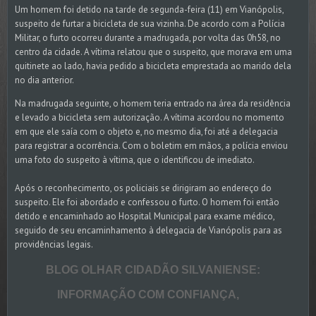
Um homem foi detido na tarde de segunda-feira (11) em Vianópolis,
suspeito de furtar a bicicleta de sua vizinha. De acordo com a Polícia
Militar, o furto ocorreu durante a madrugada, por volta das 0h58, no
centro da cidade. A vítima relatou que o suspeito, que morava em uma
quitinete ao lado, havia pedido a bicicleta emprestada ao marido dela
no dia anterior.
Na madrugada seguinte, o homem teria entrado na área da residência
e levado a bicicleta sem autorização. A vítima acordou no momento
em que ele saía com o objeto e, no mesmo dia, foi até a delegacia
para registrar a ocorrência. Com o boletim em mãos, a polícia enviou
uma foto do suspeito à vítima, que o identificou de imediato.
Após o reconhecimento, os policiais se dirigiram ao endereço do
suspeito. Ele foi abordado e confessou o furto. O homem foi então
detido e encaminhado ao Hospital Municipal para exame médico,
seguido de seu encaminhamento à delegacia de Vianópolis para as
providências legais.
BLOG OLHAR CIDADÃO SILVANIENSE:
INFORMAÇÃO COM CONFIANÇA,