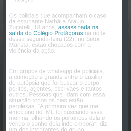
Os policiais que acompanham o caso
da estudante Nathália Araújo
Zucatelli, 18 anos,
assassinada
na
saída do Colégio Protágoras
,na noite
dessa segunda-feira (22), no Setor
Marista, estão chocados com a
violência da ação.
Em grupos de whatsapp de policiais,
a comoção é grande entre o auxiliar
de autópsia que foi buscar o corpo,
peritos, agentes, escrivães e tantos
outros. Pessoas que lidam com essa
situação todos os dias estão
perplexas. "A primeira vez que me
emociono no IML foi buscando essa
menina, olhando os pertences dela e
vendo o sonho dela indo embora", diz
um dos integrantes do grupo.