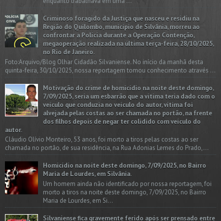
enquanto trabalhava em uma ...
Criminoso foragido da Justiça que nasceu e residiu na
Região do Quilombo, município de Silvânia, morreu ao
confrontar a Polícia durante a Operação Contenção,
megaoperação realizada na última terça-feira, 28/10/2025,
no Rio de Janeiro.
Foto:Arquivo/Blog Olhar Cidadão Silvaniense. No início da manhã desta
quinta-feira, 30/10/2025, nossa reportagem tomou conhecimento através ...
Motivação do crime de homicídio na noite deste domingo,
7/09/2025, seria um esbarrão que a vitima teria dado com o
veículo que conduzia no veículo do autor, vítima foi
alvejada pelas costas ao ser chamada no portão, na frente
dos filhos depois de negar ter colidido com veículo do
autor.
Cláudio Olívio Monteiro, 53 anos, foi morto a tiros pelas costas ao ser
chamada no portão, de sua residência, na Rua Adonias Lemes do Prado,...
Homicídio na noite deste domingo, 7/09/2025, no Bairro
Maria de Lourdes, em Silvânia.
Um homem ainda não identificado por nossa reportagem, foi
morto a tiros na noite deste domingo, 7/09/2025, no Bairro
Maria de Lourdes, em Si...
Silvaniense fica gravemente ferido após ser prensado entre