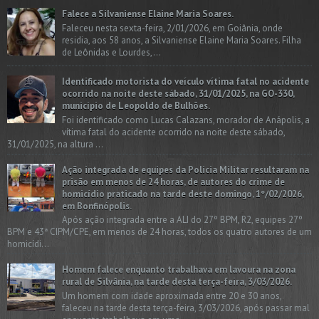
Falece a Silvaniense Elaine Maria Soares.
Faleceu nesta sexta-feira, 2/01/2026, em Goiânia, onde
residia, aos 58 anos, a Silvaniense Elaine Maria Soares. Filha
de Leônidas e Lourdes,...
Identificado motorista do veículo vítima fatal no acidente
ocorrido na noite deste sábado, 31/01/2025, na GO-330,
município de Leopoldo de Bulhões.
Foi identificado como Lucas Calazans, morador de Anápolis, a
vítima fatal do acidente ocorrido na noite deste sábado,
31/01/2025, na altura ...
Ação integrada de equipes da Policia Militar resultaram na
prisão em menos de 24 horas, de autores do crime de
homicídio praticado na tarde deste domingo, 1º/02/2026,
em Bonfinópolis.
Após ação integrada entre a ALI do 27º BPM, R2, equipes 27º
BPM e 43ª CIPM/CPE, em menos de 24 horas, todos os quatro autores de um
homicídi...
Homem falece enquanto trabalhava em lavoura na zona
rural de Silvânia, na tarde desta terça-feira, 3/03/2026.
Um homem com idade aproximada entre 20 e 30 anos,
faleceu na tarde desta terça-feira, 3/03/2026, após passar mal