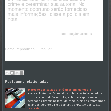
crime e determinar sua autoria. No
momento oportuno serão fornecidas
mais informações" disse a polícia em
nota.
Reprodução/Facebook
Fonte:Reprodução/O Popular.
Postagens relacionadas:
Explosão dos caixas eletrônicos em Vianópolis:
Imagem ilustrativa. Esquadrão antibombas foi acionado e
está a caminho de Vianópolis, materiais explosivos não
detonados, ficaram no local do crime. Além dos transtornos
advindos durante um dia comum, a explosão dos caixa…
Leia mais