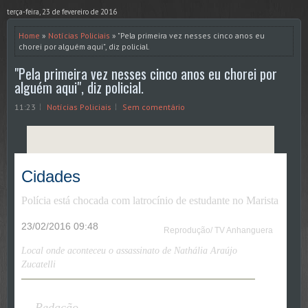
terça-feira, 23 de fevereiro de 2016
Home
»
Notícias Policiais
» "Pela primeira vez nesses cinco anos eu
chorei por alguém aqui", diz policial.
"Pela primeira vez nesses cinco anos eu chorei por
alguém aqui", diz policial.
11:23
Notícias Policiais
Sem comentário
Cidades
Polícia está chocada com latrocínio de estudante no Marista
23/02/2016 09:48
Reprodução/ TV Anhanguera
Local onde aconteceu o assassinato de Nathália Araújo
Zucatelli
Redação