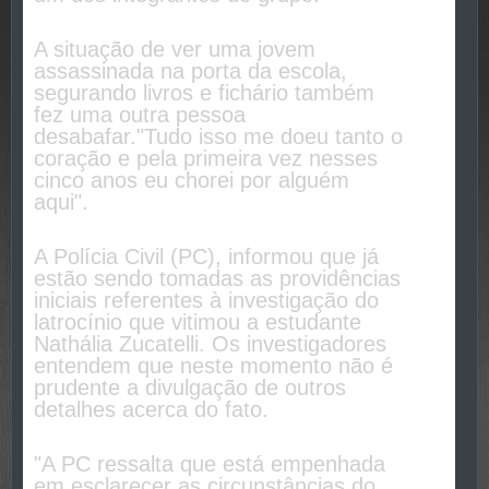
A situação de ver uma jovem
assassinada na porta da escola,
segurando livros e fichário também
fez uma outra pessoa
desabafar."Tudo isso me doeu tanto o
coração e pela primeira vez nesses
cinco anos eu chorei por alguém
aqui".
A Polícia Civil (PC), informou que já
estão sendo tomadas as providências
iniciais referentes à investigação do
latrocínio que vitimou a estudante
Nathália Zucatelli. Os investigadores
entendem que neste momento não é
prudente a divulgação de outros
detalhes acerca do fato.
"A PC ressalta que está empenhada
em esclarecer as circunstâncias do