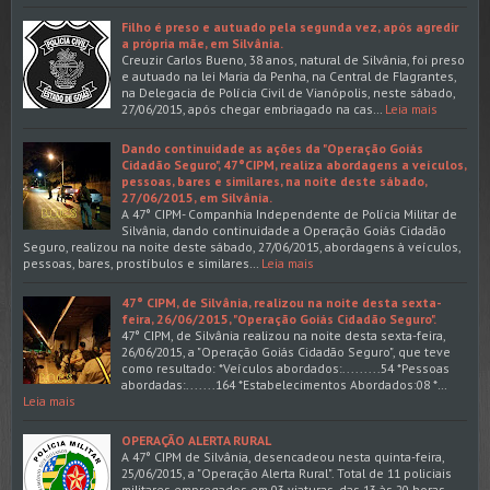
Filho é preso e autuado pela segunda vez, após agredir
a própria mãe, em Silvânia.
Creuzir Carlos Bueno, 38 anos, natural de Silvânia, foi preso
e autuado na lei Maria da Penha, na Central de Flagrantes,
na Delegacia de Polícia Civil de Vianópolis, neste sábado,
27/06/2015, após chegar embriagado na cas…
Leia mais
Dando continuidade as ações da "Operação Goiás
Cidadão Seguro", 47°CIPM, realiza abordagens a veículos,
pessoas, bares e similares, na noite deste sábado,
27/06/2015, em Silvânia.
A 47° CIPM- Companhia Independente de Polícia Militar de
Silvânia, dando continuidade a Operação Goiás Cidadão
Seguro, realizou na noite deste sábado, 27/06/2015, abordagens à veículos,
pessoas, bares, prostíbulos e similares…
Leia mais
47° CIPM, de Silvânia, realizou na noite desta sexta-
feira, 26/06/2015, "Operação Goiás Cidadão Seguro".
47° CIPM, de Silvânia realizou na noite desta sexta-feira,
26/06/2015, a "Operação Goiás Cidadão Seguro", que teve
como resultado: *Veículos abordados:.........54 *Pessoas
abordadas:.......164 *Estabelecimentos Abordados:08 *…
Leia mais
OPERAÇÃO ALERTA RURAL
A 47° CIPM de Silvânia, desencadeou nesta quinta-feira,
25/06/2015, a "Operação Alerta Rural". Total de 11 policiais
militares empregados em 03 viaturas, das 13 às 20 horas.