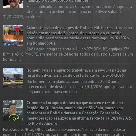
município de Leopoldo de Bulhões.
Foi identificado como Lucas Calazans, morador de Anápolis, a
vítima fatal do acidente ocorrido na noite deste sábado,
31/01/2025, na altura ...
Ação integrada de equipes da Policia Militar resultaram na
prisão em menos de 24 horas, de autores do crime de
homicídio praticado na tarde deste domingo, 1º/02/2026,
em Bonfinópolis.
Após ação integrada entre a ALI do 27º BPM, R2, equipes 27º
BPM e 43ª CIPM/CPE, em menos de 24 horas, todos os quatro autores de um
homicídi...
Homem falece enquanto trabalhava em lavoura na zona
rural de Silvânia, na tarde desta terça-feira, 3/03/2026.
Um homem com idade aproximada entre 20 e 30 anos,
faleceu na tarde desta terça-feira, 3/03/2026, após passar mal
enquanto trabalhava em uma ...
Criminoso foragido da Justiça que nasceu e residiu na
Região do Quilombo, município de Silvânia, morreu ao
confrontar a Polícia durante a Operação Contenção,
megaoperação realizada na última terça-feira, 28/10/2025,
no Rio de Janeiro.
Foto:Arquivo/Blog Olhar Cidadão Silvaniense. No início da manhã desta
quinta-feira, 30/10/2025, nossa reportagem tomou conhecimento através ...