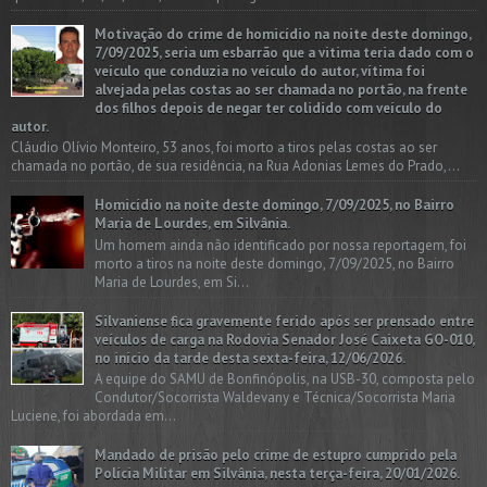
Motivação do crime de homicídio na noite deste domingo,
7/09/2025, seria um esbarrão que a vitima teria dado com o
veículo que conduzia no veículo do autor, vítima foi
alvejada pelas costas ao ser chamada no portão, na frente
dos filhos depois de negar ter colidido com veículo do
autor.
Cláudio Olívio Monteiro, 53 anos, foi morto a tiros pelas costas ao ser
chamada no portão, de sua residência, na Rua Adonias Lemes do Prado,...
Homicídio na noite deste domingo, 7/09/2025, no Bairro
Maria de Lourdes, em Silvânia.
Um homem ainda não identificado por nossa reportagem, foi
morto a tiros na noite deste domingo, 7/09/2025, no Bairro
Maria de Lourdes, em Si...
Silvaniense fica gravemente ferido após ser prensado entre
veículos de carga na Rodovia Senador José Caixeta GO-010,
no início da tarde desta sexta-feira, 12/06/2026.
A equipe do SAMU de Bonfinópolis, na USB-30, composta pelo
Condutor/Socorrista Waldevany e Técnica/Socorrista Maria
Luciene, foi abordada em...
Mandado de prisão pelo crime de estupro cumprido pela
Polícia Militar em Silvânia, nesta terça-feira, 20/01/2026.