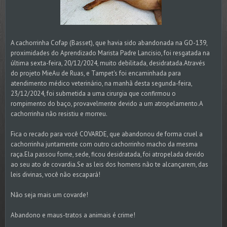
A cachorrinha Cofap (Basset), que havia sido abandonada na GO-139,
proximidades do Aprendizado Marista Padre Lancisio, foi resgatada na
última sexta-feira, 20/12/2024, muito debilitada, desidratada.Através
do projeto MieAu de Ruas, e Tampet's foi encaminhada para
atendimento médico veterinário, na manhã desta segunda-feira,
23/12/2024, foi submetida a uma cirurgia que confirmou o
rompimento do baço, provavelmente devido a um atropelamento.A
cachorrinha não resistiu e morreu.
Fica o recado para você COVARDE, que abandonou de forma cruel a
cachorrinha juntamente com outro cachorrinho macho da mesma
raça.Ela passou fome, sede, ficou desidratada, foi atropelada devido
ao seu ato de covardia.Se as leis dos homens não te alcançarem, das
leis divinas, você não escapará!
Não seja mais um covarde!
Abandono e maus-tratos a animais é crime!