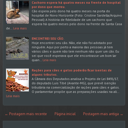
Cachorro espera há quatro meses na frente de hospital
por dono que morreu.
Cão espera pelo dono há quatro meses na porta do
hospital de Novo Horizonte (Foto: Cristine Sardella/Arquivo
Pessoal) A história de fidelidade de um cachorro que
espera há quatro meses pelo dono na frente da Santa Casa
de…
Leia mais
ENCONTREI SEU CÃO.
Hoje encontrei seu cão. Não, ele não foi adotado por
ninguém. Aqui por perto a maioria das pessoas já tem
vários cães e quem não tem nenhum não quer um cão. Eu
sei que você esperava que ele encontrasse um bom lar
quan…
Leia mais
Rações para cães e gatos poderão ficar isentas de
alguns tributos.
A Câmara dos Deputados analisa o Projeto de Lei 8491/17,
do deputado Luis Tibé (Avante-MG), que prevê isenção
tributária na comercialização de rações para cães e gatos.
O parlamentar propõe que as preparações usadas na ali…
Leia mais
← Postagem mais recente
Página inicial
Postagem mais antiga →