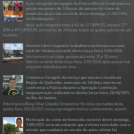
Ação integrada de equipes da Policia Militar resultaram na
prisão em menos de 24 horas, de autores do crime de
homicídio praticado na tarde deste domingo, 1º/02/2026,
em Bonfinópolis.
Após ação integrada entre a ALI do 27º BPM, R2, equipes 27º
BPM e 43ª CIPM/CPE, em menos de 24 horas, todos os quatro autores de um
homicídi...
Homem falece enquanto trabalhava em lavoura na zona
rural de Silvânia, na tarde desta terça-feira, 3/03/2026.
Um homem com idade aproximada entre 20 e 30 anos,
faleceu na tarde desta terça-feira, 3/03/2026, após passar mal
enquanto trabalhava em uma ...
Criminoso foragido da Justiça que nasceu e residiu na
Região do Quilombo, município de Silvânia, morreu ao
confrontar a Polícia durante a Operação Contenção,
megaoperação realizada na última terça-feira, 28/10/2025,
no Rio de Janeiro.
Foto:Arquivo/Blog Olhar Cidadão Silvaniense. No início da manhã desta
quinta-feira, 30/10/2025, nossa reportagem tomou conhecimento através ...
Motivação do crime de homicídio na noite deste domingo,
7/09/2025, seria um esbarrão que a vitima teria dado com o
veículo que conduzia no veículo do autor, vítima foi