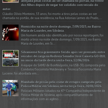
alvejada pelas costas ao ser chamada no portão, na frente
dos filhos depois de negar ter colidido com veículo do
autor.
Cláudio Olívio Monteiro, 53 anos, foi morto a tiros pelas costas ao ser
chamada no portão, de sua residência, na Rua Adonias Lemes do Prado,...
Homicídio na noite deste domingo, 7/09/2025, no Bairro
Maria de Lourdes, em Silvânia.
Um homem ainda não identificado por nossa reportagem, foi
morto a tiros na noite deste domingo, 7/09/2025, no Bairro
Maria de Lourdes, em Si...
Silvaniense fica gravemente ferido após ser prensado entre
veículos de carga na Rodovia Senador José Caixeta GO-010,
no início da tarde desta sexta-feira, 12/06/2026.
A equipe do SAMU de Bonfinópolis, na USB-30, composta pelo
Condutor/Socorrista Waldevany e Técnica/Socorrista Maria
Luciene, foi abordada em...
Mandado de prisão pelo crime de estupro cumprido pela
Polícia Militar em Silvânia, nesta terça-feira, 20/01/2026.
Policiais Militares lotados na 47ª Companhia Independente de
Polícia Militar de Silvânia, após compartilhamento de
informações com as agênci...