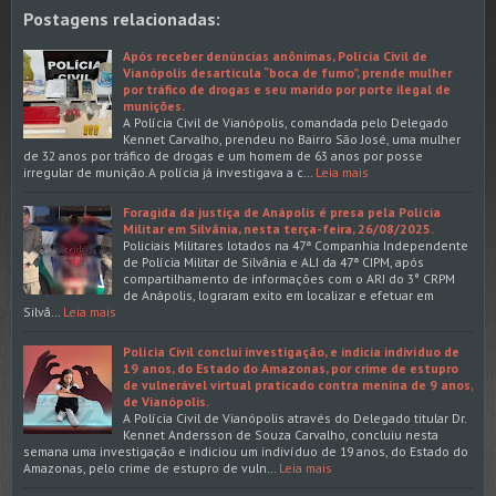
Postagens relacionadas:
Após receber denúncias anônimas, Polícia Civil de
Vianópolis desarticula “boca de fumo”, prende mulher
por tráfico de drogas e seu marido por porte ilegal de
munições.
A Polícia Civil de Vianópolis, comandada pelo Delegado
Kennet Carvalho, prendeu no Bairro São José, uma mulher
de 32 anos por tráfico de drogas e um homem de 63 anos por posse
irregular de munição.A polícia já investigava a c…
Leia mais
Foragida da justiça de Anápolis é presa pela Polícia
Militar em Silvânia, nesta terça-feira, 26/08/2025.
Policiais Militares lotados na 47ª Companhia Independente
de Polícia Militar de Silvânia e ALI da 47ª CIPM, após
compartilhamento de informações com o ARI do 3° CRPM
de Anápolis, lograram exito em localizar e efetuar em
Silvâ…
Leia mais
Polícia Civil conclui investigação, e indicia indivíduo de
19 anos, do Estado do Amazonas, por crime de estupro
de vulnerável virtual praticado contra menina de 9 anos,
de Vianópolis.
A Polícia Civil de Vianópolis através do Delegado titular Dr.
Kennet Andersson de Souza Carvalho, concluiu nesta
semana uma investigação e indiciou um indivíduo de 19 anos, do Estado do
Amazonas, pelo crime de estupro de vuln…
Leia mais