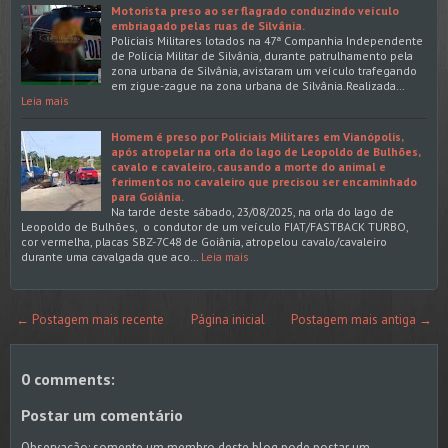
Motorista preso ao ser flagrado conduzindo veículo
embriagado pelas ruas de Silvânia.
Policiais Militares lotados na 47ª Companhia Independente
de Polícia Militar de Silvânia, durante patrulhamento pela
zona urbana de Silvânia, avistaram um veículo trafegando
em zigue-zague na zona urbana de Silvânia.Realizada…
Leia mais
Homem é preso por Policiais Militares em Vianópolis,
após atropelar na orla do lago de Leopoldo de Bulhões,
cavalo e cavaleiro, causando a morte do animal e
ferimentos no cavaleiro que precisou ser encaminhado
para Goiânia.
Na tarde deste sábado, 23/08/2025, na orla do lago de
Leopoldo de Bulhões, o condutor de um veículo FIAT/FASTBACK TURBO,
cor vermelha, placas SBZ-7C48 de Goiânia, atropelou cavalo/cavaleiro
durante uma cavalgada que aco…
Leia mais
← Postagem mais recente
Página inicial
Postagem mais antiga →
0 comments:
Postar um comentário
Observação: somente um membro deste blog pode postar um