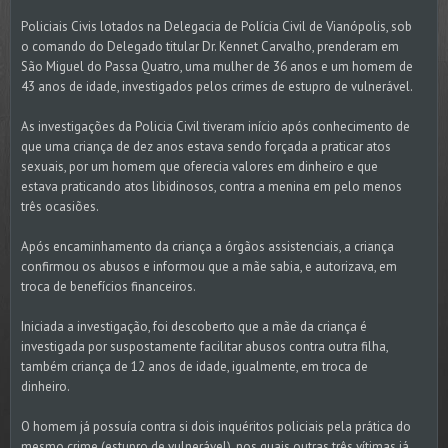
Policiais Civis lotados na Delegacia de Polícia Civil de Vianópolis, sob
o comando do Delegado titular Dr. Kennet Carvalho, prenderam em
São Miguel do Passa Quatro, uma mulher de 36 anos e um homem de
43 anos de idade, investigados pelos crimes de estupro de vulnerável.
As investigações da Policia Civil tiveram início após conhecimento de
que uma criança de dez anos estava sendo forçada a praticar atos
sexuais, por um homem que oferecia valores em dinheiro e que
estava praticando atos libidinosos, contra a menina em pelo menos
três ocasiões.
Após encaminhamento da criança a órgãos assistenciais, a criança
confirmou os abusos e informou que a mãe sabia, e autorizava, em
troca de benefícios financeiros.
Iniciada a investigação, foi descoberto que a mãe da criança é
investigada por suspostamente facilitar abusos contra outra filha,
também criança de 12 anos de idade, igualmente, em troca de
dinheiro.
O homem já possuía contra si dois inquéritos policiais pela prática do
mesmo crime (estupro de vulnerável), nos quais outras três vítimas já