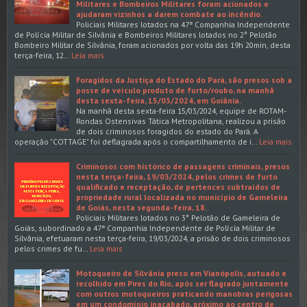
Militares e Bombeiros Militares foram acionados e
ajudaram vizinhos a darem combate ao incêndio.
Policiais Militares lotados na 47ª Companhia Independente
de Polícia Militar de Silvânia e Bombeiros Militares lotados no 2° Pelotão
Bombeiro Militar de Silvânia, foram acionados por volta das 19h 20min, desta
terça-feira, 12…
Leia mais
Foragidos da Justiça do Estado do Pará, são presos sob a
posse de veículo produto de furto/roubo, na manhã
desta sexta-feira, 15/03/2024, em Goiânia.
Na manhã desta sexta-feira 15/03/2024, equipe de ROTAM-
Rondas Ostensivas Tática Metropolitana, realizou a prisão
de dois criminosos foragidos do estado do Pará. A
operação "COTTAGE" foi deflagrada após o compartilhamento de i…
Leia mais
Criminosos com histórico de passagens criminais, presos
nesta terça-feira, 19/03/2024, pelos crimes de furto
qualificado e receptação, de pertences subtraídos de
propriedade rural localizada no município de Gameleira
de Goiás, nesta segunda-feira, 18.
Policiais Militares lotados no 3° Pelotão de Gameleira de
Goiás, subordinado a 47ª Companhia Independente de Polícia Militar de
Silvânia, efetuaram nesta terça-feira, 19/03/2024, a prisão de dois criminosos
pelos crimes de fu…
Leia mais
Motoqueiro de Silvânia preso em Vianópolis, autuado e
recolhido em Pires do Rio, após ser flagrado juntamente
com outros motoqueiros praticando manobras perigosas
em um condomínio inacabado, próximo ao centro de