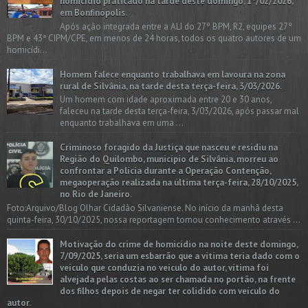
homicídio praticado na tarde deste domingo, 1º/02/2026,
em Bonfinópolis.
Após ação integrada entre a ALI do 27º BPM, R2, equipes 27º
BPM e 43ª CIPM/CPE, em menos de 24 horas, todos os quatro autores de um
homicídi...
Homem falece enquanto trabalhava em lavoura na zona
rural de Silvânia, na tarde desta terça-feira, 3/03/2026.
Um homem com idade aproximada entre 20 e 30 anos,
faleceu na tarde desta terça-feira, 3/03/2026, após passar mal
enquanto trabalhava em uma ...
Criminoso foragido da Justiça que nasceu e residiu na
Região do Quilombo, município de Silvânia, morreu ao
confrontar a Polícia durante a Operação Contenção,
megaoperação realizada na última terça-feira, 28/10/2025,
no Rio de Janeiro.
Foto:Arquivo/Blog Olhar Cidadão Silvaniense. No início da manhã desta
quinta-feira, 30/10/2025, nossa reportagem tomou conhecimento através ...
Motivação do crime de homicídio na noite deste domingo,
7/09/2025, seria um esbarrão que a vitima teria dado com o
veículo que conduzia no veículo do autor, vítima foi
alvejada pelas costas ao ser chamada no portão, na frente
dos filhos depois de negar ter colidido com veículo do
autor.