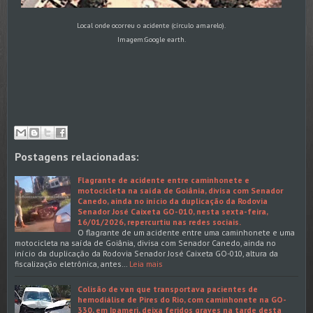
Local onde ocorreu o acidente (círculo amarelo).
Imagem:Google earth.
Postagens relacionadas:
Flagrante de acidente entre caminhonete e
motocicleta na saída de Goiânia, divisa com Senador
Canedo, ainda no início da duplicação da Rodovia
Senador José Caixeta GO-010, nesta sexta-feira,
16/01/2026, repercurtiu nas redes sociais.
O flagrante de um acidente entre uma caminhonete e uma
motocicleta na saída de Goiânia, divisa com Senador Canedo, ainda no
início da duplicação da Rodovia Senador José Caixeta GO-010, altura da
fiscalização eletrônica, antes…
Leia mais
Colisão de van que transportava pacientes de
hemodiálise de Pires do Rio, com caminhonete na GO-
330, em Ipameri, deixa feridos graves na tarde desta