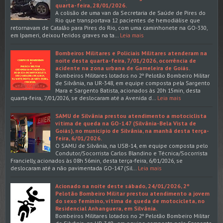
quarta-feira, 28/01/2026.
A colisão de uma van da Secretaria de Saúde de Pires do
Rio que transportava 12 pacientes de hemodiálise que
retornavam de Catalão para Pires do Rio, com uma caminhonete na GO-330,
em Ipameri, deixou feridos graves na ta…
Leia mais
Bombeiros Militares e Policiais Militares atenderam na
noite desta quarta-feira, 7/01/2026, ocorrência de
acidente na zona urbana de Gameleira de Goiás.
Bombeiros Militares lotados no 2º Pelotão Bombeiro Militar
de Silvânia, na UR-348, em equipe composta pela Sargento
Mara e Sargento Batista, acionados às 20h 15min, desta
quarta-feira, 7/01/2026, se deslocaram até a Avenida d…
Leia mais
SAMU de Silvânia prestou atendimento a motociclista
vítima de queda na GO-147 (Silvânia-Bela Vista de
Goiás), no município de Silvânia, na manhã desta terça-
feira, 6/01/2026.
O SAMU de Silvânia, na USB-14, em equipe composta pelo
Condutor/Socorrista Carlos Blandino e Técnica/Socorrista
Francielly, acionados às 08h 56min, desta terça-feira, 6/01/2026, se
deslocaram até a não pavimentada GO-147 (Sil…
Leia mais
Acionado na noite deste sábado, 24/01/2026, 2º
Pelotão Bombeiro Militar prestou atendimento a jovem
do sexo feminino, vítima de queda de motocicleta, no
Residencial Anhanguera, em Silvânia.
Bombeiros Militares lotados no 2º Pelotão Bombeiro Militar