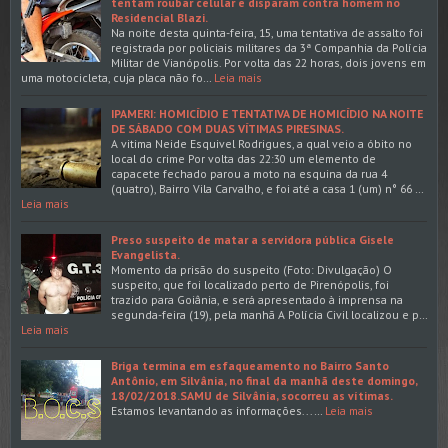
tentam roubar celular e disparam contra homem no
Residencial Blazi.
Na noite desta quinta-feira, 15, uma tentativa de assalto foi
registrada por policiais militares da 3ª Companhia da Polícia
Militar de Vianópolis. Por volta das 22 horas, dois jovens em
uma motocicleta, cuja placa não fo…
Leia mais
IPAMERI: HOMICÍDIO E TENTATIVA DE HOMICÍDIO NA NOITE
DE SÁBADO COM DUAS VÍTIMAS PIRESINAS.
A vitima Neide Esquivel Rodrigues, a qual veio a óbito no
local do crime Por volta das 22:30 um elemento de
capacete fechado parou a moto na esquina da rua 4
(quatro), Bairro Vila Carvalho, e foi até a casa 1 (um) n° 66 …
Leia mais
Preso suspeito de matar a servidora pública Gisele
Evangelista.
Momento da prisão do suspeito (Foto: Divulgação) O
suspeito, que foi localizado perto de Pirenópolis, foi
trazido para Goiânia, e será apresentado à imprensa na
segunda-feira (19), pela manhã A Polícia Civil localizou e p…
Leia mais
Briga termina em esfaqueamento no Bairro Santo
Antônio, em Silvânia, no final da manhã deste domingo,
18/02/2018.SAMU de Silvânia, socorreu as vítimas.
Estamos levantando as informações...…
Leia mais