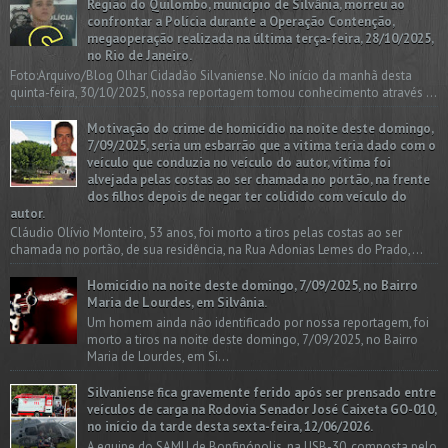
Região do Quilombo, município de Silvânia, morreu ao
confrontar a Polícia durante a Operação Contenção,
megaoperação realizada na última terça-feira, 28/10/2025,
no Rio de Janeiro.
Foto:Arquivo/Blog Olhar Cidadão Silvaniense. No início da manhã desta
quinta-feira, 30/10/2025, nossa reportagem tomou conhecimento através ...
Motivação do crime de homicídio na noite deste domingo,
7/09/2025, seria um esbarrão que a vitima teria dado com o
veículo que conduzia no veículo do autor, vítima foi
alvejada pelas costas ao ser chamada no portão, na frente
dos filhos depois de negar ter colidido com veículo do
autor.
Cláudio Olívio Monteiro, 53 anos, foi morto a tiros pelas costas ao ser
chamada no portão, de sua residência, na Rua Adonias Lemes do Prado,...
Homicídio na noite deste domingo, 7/09/2025, no Bairro
Maria de Lourdes, em Silvânia.
Um homem ainda não identificado por nossa reportagem, foi
morto a tiros na noite deste domingo, 7/09/2025, no Bairro
Maria de Lourdes, em Si...
Silvaniense fica gravemente ferido após ser prensado entre
veículos de carga na Rodovia Senador José Caixeta GO-010,
no início da tarde desta sexta-feira, 12/06/2026.
A equipe do SAMU de Bonfinópolis, na USB-30, composta pelo