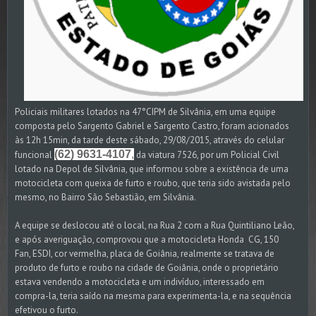
Policiais militares lotados na 47°CIPM de Silvânia, em uma equipe
composta pelo Sargento Gabriel e Sargento Castro, foram acionados
às 12h 15min, da tarde deste sábado, 29/08/2015, através do celular
(62) 9631-4107
,
funcional
da viatura 7526, por um Policial Civil
lotado na Depol de Silvânia, que informou sobre a existência de uma
motocicleta com queixa de furto e roubo, que teria sido avistada pelo
mesmo, no Bairro São Sebastião, em Silvânia.
A equipe se deslocou até o local, na Rua 2 com a Rua Quintiliano Leão,
e após averiguação, comprovou que a motocicleta Honda CG, 150
Fan, ESDI, cor vermelha, placa de Goiânia, realmente se tratava de
produto de furto e roubo na cidade de Goiânia, onde o proprietário
estava vendendo a motocicleta e um indivíduo, interessado em
compra-la, teria saído na mesma para experimenta-la, e na sequência
efetivou o furto.