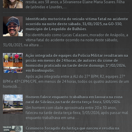
residia, aos 58 anos, a Silvaniense Elaine Maria Soares. Filha
de Leônidas e Lourdes,...
Identificado motorista do veículo vítima fatal no acidente
ocorrido na noite deste sábado, 31/01/2025, na GO-330,
município de Leopoldo de Bulhões.
Foi identificado como Lucas Calazans, morador de Anápolis, a
vítima fatal do acidente ocorrido na noite deste sábado,
31/01/2025, na altura ...
Ação integrada de equipes da Policia Militar resultaram na
prisão em menos de 24 horas, de autores do crime de
homicídio praticado na tarde deste domingo, 1º/02/2026,
em Bonfinópolis.
Após ação integrada entre a ALI do 27º BPM, R2, equipes 27º
BPM e 43ª CIPM/CPE, em menos de 24 horas, todos os quatro autores de um
homicídi...
Homem falece enquanto trabalhava em lavoura na zona
rural de Silvânia, na tarde desta terça-feira, 3/03/2026.
Um homem com idade aproximada entre 20 e 30 anos,
faleceu na tarde desta terça-feira, 3/03/2026, após passar mal
enquanto trabalhava em uma ...
Criminoso foragido da Justiça que nasceu e residiu na