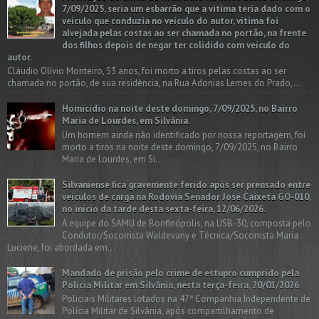
7/09/2025, seria um esbarrão que a vitima teria dado com o
veículo que conduzia no veículo do autor, vítima foi
alvejada pelas costas ao ser chamada no portão, na frente
dos filhos depois de negar ter colidido com veículo do
autor.
Cláudio Olívio Monteiro, 53 anos, foi morto a tiros pelas costas ao ser
chamada no portão, de sua residência, na Rua Adonias Lemes do Prado,...
Homicídio na noite deste domingo, 7/09/2025, no Bairro
Maria de Lourdes, em Silvânia.
Um homem ainda não identificado por nossa reportagem, foi
morto a tiros na noite deste domingo, 7/09/2025, no Bairro
Maria de Lourdes, em Si...
Silvaniense fica gravemente ferido após ser prensado entre
veículos de carga na Rodovia Senador José Caixeta GO-010,
no início da tarde desta sexta-feira, 12/06/2026.
A equipe do SAMU de Bonfinópolis, na USB-30, composta pelo
Condutor/Socorrista Waldevany e Técnica/Socorrista Maria
Luciene, foi abordada em...
Mandado de prisão pelo crime de estupro cumprido pela
Polícia Militar em Silvânia, nesta terça-feira, 20/01/2026.
Policiais Militares lotados na 47ª Companhia Independente de
Polícia Militar de Silvânia, após compartilhamento de