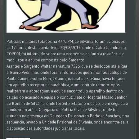
Policiais militares lotados na 47°CIPM, de Silvânia, foram acionados
as 17 horas, desta quinta-feira, 20/08/2015, onde o Cabo Leandro, no
COPOM, foi informado sobre uma ocorrência de furto a residência, e
mobilizou a equipe composta pelo Sargento
Arantes e Sargento Walter, na viatura 7526, que se deslocou até a Rua
5, Bairro Pedrinhas, onde foram informados que Simon Guadalupe de
Paula Caixeta, vulgo Mon, 28 anos, natural de Silvânia, havia furtado
um aparelho receptor de parabólica, e um controle remoto. Após
realizarem a abordagem, a equipe encontrou o aparelho dentro do
calção do acusado.A equipe o conduziu até o Hospital Nosso Senhor
do Bonfim de Silvânia, onde foi feito relatório médico, e em seguida o
conduziram até a Delegacia de Polícia Civil de Silvânia, onde foi
autuado na presença do Delegado Dr.Leonardo Barbosa Sanches, e na
sequência, levado a Unidade Prisional de Silvânia, onde encontra-se, a
disposição das autoridades judiciárias locais.