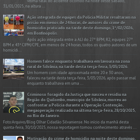
vítima fatal do acidente ocorrido na noite deste sábado,
31/01/2025, na altura ...
Ação integrada de equipes da Policia Militar resultaram na
prisão em menos de 24 horas, de autores do crime de
homicídio praticado na tarde deste domingo, 1º/02/2026,
em Bonfinópolis.
Após ação integrada entre a ALI do 27º BPM, R2, equipes 27º
BPM e 43ª CIPM/CPE, em menos de 24 horas, todos os quatro autores de um
homicídi...
Homem falece enquanto trabalhava em lavoura na zona
rural de Silvânia, na tarde desta terça-feira, 3/03/2026.
Um homem com idade aproximada entre 20 e 30 anos,
faleceu na tarde desta terça-feira, 3/03/2026, após passar mal
enquanto trabalhava em uma ...
Criminoso foragido da Justiça que nasceu e residiu na
Região do Quilombo, município de Silvânia, morreu ao
confrontar a Polícia durante a Operação Contenção,
megaoperação realizada na última terça-feira, 28/10/2025,
no Rio de Janeiro.
Foto:Arquivo/Blog Olhar Cidadão Silvaniense. No início da manhã desta
quinta-feira, 30/10/2025, nossa reportagem tomou conhecimento através ...
Motivação do crime de homicídio na noite deste domingo,