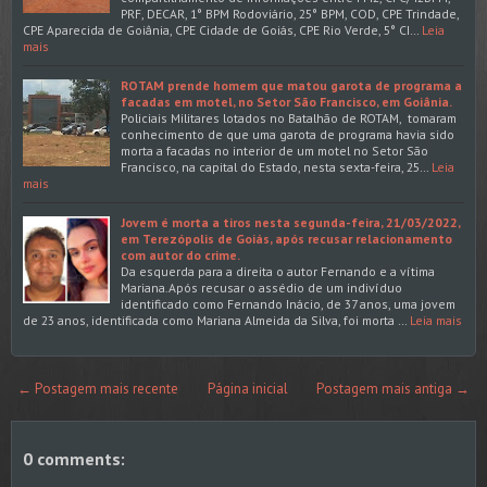
PRF, DECAR, 1° BPM Rodoviário, 25° BPM, COD, CPE Trindade,
CPE Aparecida de Goiânia, CPE Cidade de Goiás, CPE Rio Verde, 5° CI…
Leia
mais
ROTAM prende homem que matou garota de programa a
facadas em motel, no Setor São Francisco, em Goiânia.
Policiais Militares lotados no Batalhão de ROTAM, tomaram
conhecimento de que uma garota de programa havia sido
morta a facadas no interior de um motel no Setor São
Francisco, na capital do Estado, nesta sexta-feira, 25…
Leia
mais
Jovem é morta a tiros nesta segunda-feira, 21/03/2022,
em Terezópolis de Goiás, após recusar relacionamento
com autor do crime.
Da esquerda para a direita o autor Fernando e a vítima
Mariana.Após recusar o assédio de um indivíduo
identificado como Fernando Inácio, de 37 anos, uma jovem
de 23 anos, identificada como Mariana Almeida da Silva, foi morta …
Leia mais
← Postagem mais recente
Página inicial
Postagem mais antiga →
0 comments: