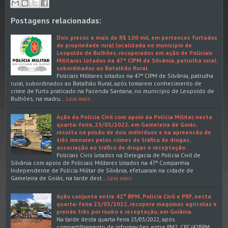
Postagens relacionadas:
Dois presos e mais de R$ 100 mil, em pertences furtados
de propriedade rural localizada no município de
Leopoldo de Bulhões, recuperados em ação de Policiais
Militares lotados na 47ª CIPM de Silvânia, patrulha rural,
subordinados ao Batalhão Rural.
Policiais Militares lotados na 47ª CIPM de Silvânia, patrulha
rural, subordinados ao Batalhão Rural, após tomarem conhecimento de
crime de furto praticado na Fazenda Santana, no município de Leopoldo de
Bulhões, na madru…
Leia mais
Ação da Polícia Civil com apoio da Polícia Militar, nesta
quarta-feira, 23/03/2022, em Gameleira de Goiás,
resulta na prisão de dois indivíduos e na apreensão de
três menores pelos crimes de tráfico de drogas,
associação ao tráfico de drogas e receptação.
Policiais Civis lotados na Delegacia de Polícia Civil de
Silvânia com apoio de Policiais Militares lotados na 47ª Companhia
Independente de Polícia Militar de Silvânia, efetuaram na cidade de
Gameleira de Goiás, na tarde dest…
Leia mais
Ação conjunta entre 42° BPM, Polícia Civil e PRF, nesta
quarta-feira 23/03/2022, recupera maquinas agrícolas e
prende três por roubo e receptação, em Goiânia.
Na tarde desta quarta-feira 23/03/2022, após
compartilhamento de informações entre PM2, CPC/42BPM,