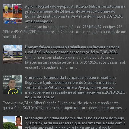
Ação integrada de equipes da Policia Militar resultaram na
prisão em menos de 24 horas, de autores do crime de
homicídio praticado na tarde deste domingo, 1º/02/2026,
em Bonfinópolis.
Após ação integrada entre a ALI do 27º BPM, R2, equipes 27º
BPM e 43ª CIPM/CPE, em menos de 24 horas, todos os quatro autores de um
homicídi...
Homem falece enquanto trabalhava em lavoura na zona
rural de Silvânia, na tarde desta terça-feira, 3/03/2026.
Um homem com idade aproximada entre 20 e 30 anos,
faleceu na tarde desta terça-feira, 3/03/2026, após passar mal
enquanto trabalhava em uma ...
Criminoso foragido da Justiça que nasceu e residiu na
Região do Quilombo, município de Silvânia, morreu ao
confrontar a Polícia durante a Operação Contenção,
megaoperação realizada na última terça-feira, 28/10/2025,
no Rio de Janeiro.
Foto:Arquivo/Blog Olhar Cidadão Silvaniense. No início da manhã desta
quinta-feira, 30/10/2025, nossa reportagem tomou conhecimento através ...
Motivação do crime de homicídio na noite deste domingo,
7/09/2025, seria um esbarrão que a vitima teria dado com o
veículo que conduzia no veículo do autor, vítima foi