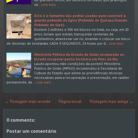
vá…
Leia mais
Este é o tamanho das pedras usadas para construir a
grande pirâmide do Egito (Pirâmide de Quéops/Grande
Pirâmide de Gizé).
Existem 2 milhões e 500 mil blocos no total, ou seja, em 20
anos, teriam que extrair, transportar centenas de
quilômetros, atravessar um rio, levantar e colocar um bloco
de dezenas de toneladas CADA 9 SEGUNDOS, 24 horas por d…
Leia mais
Ministério Público do Estado de Goiás recomenda ao
Estado recuperar ponte histórica em Pires do Rio.
Laudo apontou más condições da ponteO Ministério
Público de Goiás (MPGO) recomendou à Secretaria de
Cultura do Estado que adote as providências técnicas
necessárias para a recuperação e preservação, em caráter
permanente, da …
Leia mais
← Postagem mais recente
Página inicial
Postagem mais antiga →
0 comments:
Postar um comentário