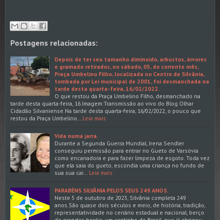
Postagens relacionadas:
Depois de ter seu tamanho diminuido, arbustos, árvores
e gramado retirados, no sábado, 05, do corrente mês,
Praça Umbelino Filho, localizada no Centro de Silvânia,
tombada por Lei municipal de 2001, foi desmanchada na
tarde desta quarta-feira, 16/02/2022.
O que restou da Praça Umbelino Filho, desmanchado na
tarde desta quarta-feira, 16.Imagem:Transmissão ao vivo do Blog Olhar
Cidadão Silvaniense.Na tarde desta quarta-feira, 16/02/2022, o pouco que
restou da Praça Umbelino…
Leia mais
Vida numa jarra.
Durante a Segunda Guerra Mundial, Irena Sendler
conseguiu permissão para entrar no Gueto de Varsóvia
como encanadora e para fazer limpeza de esgoto. Toda vez
que ela saia do gueto, escondia uma criança no fundo de
sua sua cai…
Leia mais
PARABÉNS SILVÂNIA PELOS SEUS 249 ANOS.
Neste 5 de outubro de 2023, Silvânia completa 249
anos.São quase dois séculos e meio, de história, tradição,
representatividade no cenário estadual e nacional, berço
de grandes heróis, um cantinho do Brasil, que já abrigou