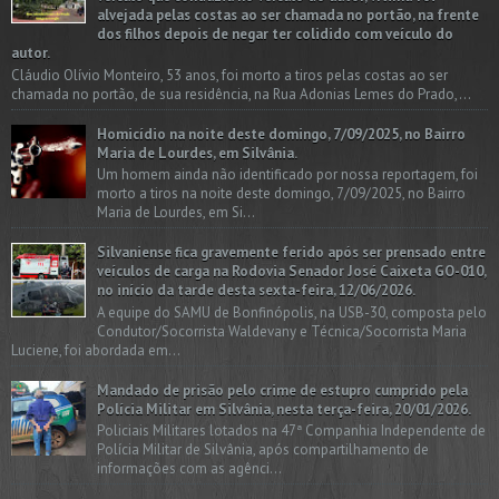
alvejada pelas costas ao ser chamada no portão, na frente
dos filhos depois de negar ter colidido com veículo do
autor.
Cláudio Olívio Monteiro, 53 anos, foi morto a tiros pelas costas ao ser
chamada no portão, de sua residência, na Rua Adonias Lemes do Prado,...
Homicídio na noite deste domingo, 7/09/2025, no Bairro
Maria de Lourdes, em Silvânia.
Um homem ainda não identificado por nossa reportagem, foi
morto a tiros na noite deste domingo, 7/09/2025, no Bairro
Maria de Lourdes, em Si...
Silvaniense fica gravemente ferido após ser prensado entre
veículos de carga na Rodovia Senador José Caixeta GO-010,
no início da tarde desta sexta-feira, 12/06/2026.
A equipe do SAMU de Bonfinópolis, na USB-30, composta pelo
Condutor/Socorrista Waldevany e Técnica/Socorrista Maria
Luciene, foi abordada em...
Mandado de prisão pelo crime de estupro cumprido pela
Polícia Militar em Silvânia, nesta terça-feira, 20/01/2026.
Policiais Militares lotados na 47ª Companhia Independente de
Polícia Militar de Silvânia, após compartilhamento de
informações com as agênci...