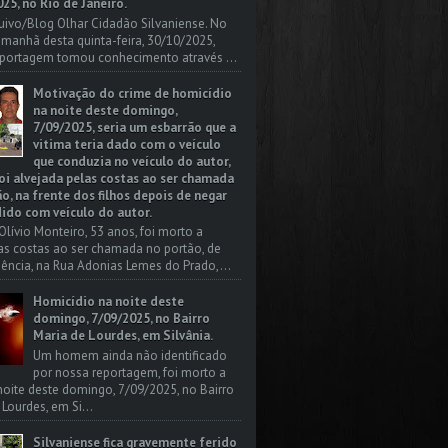
25, no Rio de Janeiro.
uivo/Blog Olhar Cidadão Silvaniense. No
a manhã desta quinta-feira, 30/10/2025,
portagem tomou conhecimento através ...
Motivação do crime de homicídio
na noite deste domingo,
7/09/2025, seria um esbarrão que a
vitima teria dado com o veículo
que conduzia no veículo do autor,
oi alvejada pelas costas ao ser chamada
o, na frente dos filhos depois de negar
dido com veículo do autor.
Olívio Monteiro, 53 anos, foi morto a
las costas ao ser chamada no portão, de
dência, na Rua Adonias Lemes do Prado,...
Homicídio na noite deste
domingo, 7/09/2025, no Bairro
Maria de Lourdes, em Silvânia.
Um homem ainda não identificado
por nossa reportagem, foi morto a
 noite deste domingo, 7/09/2025, no Bairro
 Lourdes, em Si...
Silvaniense fica gravemente ferido