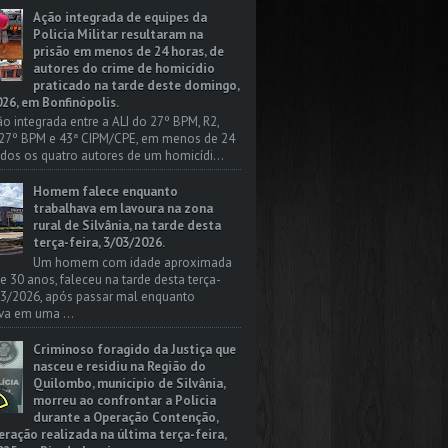
Ação integrada de equipes da
Policia Militar resultaram na
prisão em menos de 24 horas, de
autores do crime de homicídio
praticado na tarde deste domingo,
26, em Bonfinópolis.
o integrada entre a ALI do 27º BPM, R2,
 27º BPM e 43ª CIPM/CPE, em menos de 24
odos os quatro autores de um homicídi...
Homem falece enquanto
trabalhava em lavoura na zona
rural de Silvânia, na tarde desta
terça-feira, 3/03/2026.
Um homem com idade aproximada
 e 30 anos, faleceu na tarde desta terça-
/03/2026, após passar mal enquanto
va em uma ...
Criminoso foragido da Justiça que
nasceu e residiu na Região do
Quilombo, município de Silvânia,
morreu ao confrontar a Polícia
durante a Operação Contenção,
ação realizada na última terça-feira,