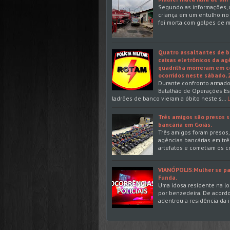
Segundo as informações, a
criança em um entulho no 
foi morta com golpes de m
Quatro assaltantes de b
caixas eletrônicos da ag
quadrilha morreram em c
ocorridos neste sábado,
Durante confronto armado
Batalhão de Operações Espe
ladrões de banco vieram a óbito neste s…
Três amigos são presos s
bancária em Goiás.
Três amigos foram presos, 
agências bancárias em três
artefatos e cometiam os 
VIANÓPOLIS:Mulher se pa
Funda.
Uma idosa residente na lo
por benzedeira. De acord
adentrou a residência da i