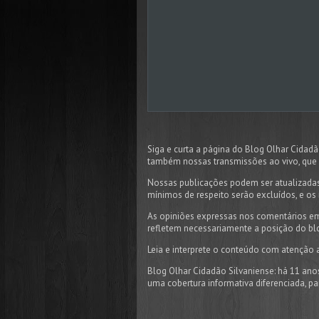
Siga e curta a página do Blog Olhar Cida
também nossas transmissões ao vivo, que 
Nossas publicações podem ser atualizadas
mínimos de respeito serão excluídos, e os 
As opiniões expressas nos comentários em
refletem necessariamente a posição do bl
Leia e interprete o conteúdo com atenção 
Blog Olhar Cidadão Silvaniense: há 11 ano
uma cobertura informativa diferenciada, p