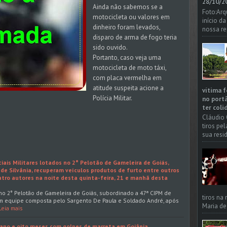
28/10/20
Ainda não sabemos se a
Foto:Arq
motocicleta ou valores em
início d
dinheiro foram levados,
nossa re
disparo de arma de fogo teria
sido ouvido.
Portanto, caso veja uma
motocicleta de moto táxi,
com placa vermelha em
atitude suspeita acione a
vítima f
Polícia Militar.
no portã
ter coli
.
Cláudio 
tiros pe
sua resi
iais Militares lotados no 2° Pelotão de Gameleira de Goiás,
de Silvânia, recuperam veículos produtos de furto entre outros
tro autores na noite desta quinta-feira, 21 e manhã desta
s no 2° Pelotão de Gameleira de Goiás, subordinado a 47ª CIPM de
tiros na
, em equipe composta pelo Sargento De Paula e Soldado André, após
Maria de
Leia mais
 ano e oito meses com golpes de marreta em Goiânia.