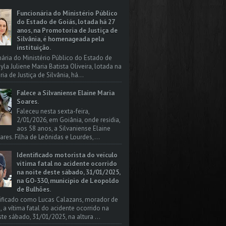
Funcionária do Ministério Público
do Estado de Goiás, lotada há 27
anos, na Promotoria de Justiça de
Silvânia, é homenageada pela
instituição.
nária do Ministério Público do Estado de
yla Juliene Maria Batista Oliveira, lotada na
a de Justiça de Silvânia, há...
Falece a Silvaniense Elaine Maria
Soares.
Faleceu nesta sexta-feira,
2/01/2026, em Goiânia, onde residia,
aos 58 anos, a Silvaniense Elaine
ares. Filha de Leônidas e Lourdes,...
Identificado motorista do veículo
vítima fatal no acidente ocorrido
na noite deste sábado, 31/01/2025,
na GO-330, município de Leopoldo
de Bulhões.
tificado como Lucas Calazans, morador de
, a vítima fatal do acidente ocorrido na
ste sábado, 31/01/2025, na altura ...