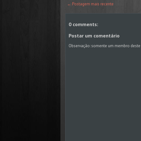
← Postagem mais recente
0 comments:
Postar um comentário
Observação: somente um membro deste 