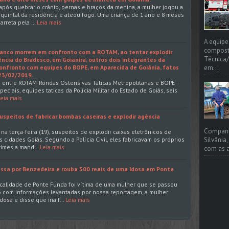
pós quebrar o crânio, pernas e braços da menina, a mulher jogou a
quintal da residência e ateou fogo. Uma criança de 1 ano e 8 meses
arreta pela …
Leia mais
A equipe
compost
anco morrem em confronto com a ROTAM, ao tentar explodir
Técnica/
ência do Bradesco, em Goianira, outros dois integrantes da
onfronto com equipes do BOPE, em Aparecida de Goiânia, fatos
em...
 23/02/2019.
 entre ROTAM-Rondas Ostensivas Táticas Metropolitanas e BOPE-
ciais, equipes taticas da Polícia Militar do Estado de Goiás, seis
Leia mais
uspeitos de fabricar bombas caseiras e explodir agência
Companhi
na terça-feira (19), suspeitos de explodir caixas eletrônicos de
Silvânia
 cidades Goiás. Segundo a Polícia Civil, eles fabricavam os próprios
crimes a mand…
Leia mais
com as a
ssa por Benzedeira e rouba 500 reais de uma Idosa em Ponte
calidade de Ponte Funda foi vítima de uma mulher que se passou
o com informações levantadas por nossa reportagem, a mulher
dosa e disse que iria f…
Leia mais