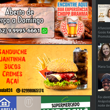
A funcio
Goiás Ke
Promotori
Maria So
Foi iden
Anápolis
noite de