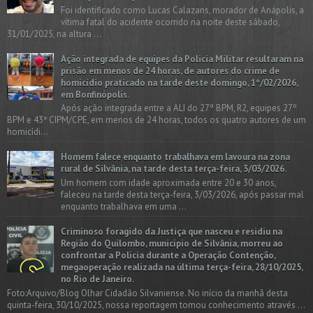
Foi identificado como Lucas Calazans, morador de Anápolis, a
vítima fatal do acidente ocorrido na noite deste sábado,
31/01/2025, na altura ...
Ação integrada de equipes da Policia Militar resultaram na
prisão em menos de 24 horas, de autores do crime de
homicídio praticado na tarde deste domingo, 1º/02/2026,
em Bonfinópolis.
Após ação integrada entre a ALI do 27º BPM, R2, equipes 27º
BPM e 43ª CIPM/CPE, em menos de 24 horas, todos os quatro autores de um
homicídi...
Homem falece enquanto trabalhava em lavoura na zona
rural de Silvânia, na tarde desta terça-feira, 3/03/2026.
Um homem com idade aproximada entre 20 e 30 anos,
faleceu na tarde desta terça-feira, 3/03/2026, após passar mal
enquanto trabalhava em uma ...
Criminoso foragido da Justiça que nasceu e residiu na
Região do Quilombo, município de Silvânia, morreu ao
confrontar a Polícia durante a Operação Contenção,
megaoperação realizada na última terça-feira, 28/10/2025,
no Rio de Janeiro.
Foto:Arquivo/Blog Olhar Cidadão Silvaniense. No início da manhã desta
quinta-feira, 30/10/2025, nossa reportagem tomou conhecimento através ...