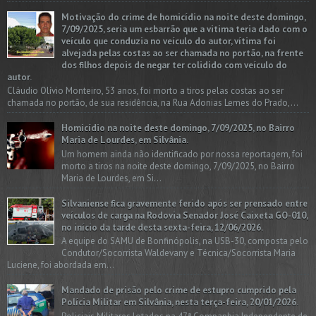
Motivação do crime de homicídio na noite deste domingo,
7/09/2025, seria um esbarrão que a vitima teria dado com o
veículo que conduzia no veículo do autor, vítima foi
alvejada pelas costas ao ser chamada no portão, na frente
dos filhos depois de negar ter colidido com veículo do
autor.
Cláudio Olívio Monteiro, 53 anos, foi morto a tiros pelas costas ao ser
chamada no portão, de sua residência, na Rua Adonias Lemes do Prado,...
Homicídio na noite deste domingo, 7/09/2025, no Bairro
Maria de Lourdes, em Silvânia.
Um homem ainda não identificado por nossa reportagem, foi
morto a tiros na noite deste domingo, 7/09/2025, no Bairro
Maria de Lourdes, em Si...
Silvaniense fica gravemente ferido após ser prensado entre
veículos de carga na Rodovia Senador José Caixeta GO-010,
no início da tarde desta sexta-feira, 12/06/2026.
A equipe do SAMU de Bonfinópolis, na USB-30, composta pelo
Condutor/Socorrista Waldevany e Técnica/Socorrista Maria
Luciene, foi abordada em...
Mandado de prisão pelo crime de estupro cumprido pela
Polícia Militar em Silvânia, nesta terça-feira, 20/01/2026.