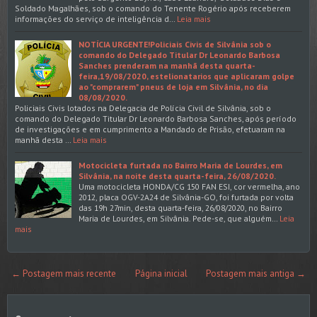
Soldado Magalhães, sob o comando do Tenente Rogério após receberem
informações do serviço de inteligência d…
Leia mais
NOTÍCIA URGENTE!Policiais Civis de Silvânia sob o
comando do Delegado Titular Dr Leonardo Barbosa
Sanches prenderam na manhã desta quarta-
feira,19/08/2020, estelionatarios que aplicaram golpe
ao "comprarem" pneus de loja em Silvânia, no dia
08/08/2020.
Policiais Civis lotados na Delegacia de Polícia Civil de Silvânia, sob o
comando do Delegado Titular Dr Leonardo Barbosa Sanches, após período
de investigações e em cumprimento a Mandado de Prisão, efetuaram na
manhã desta …
Leia mais
Motocicleta furtada no Bairro Maria de Lourdes, em
Silvânia, na noite desta quarta-feira, 26/08/2020.
Uma motocicleta HONDA/CG 150 FAN ESI, cor vermelha, ano
2012, placa OGV-2A24 de Silvânia-GO, foi furtada por volta
das 19h 27min, desta quarta-feira, 26/08/2020, no Bairro
Maria de Lourdes, em Silvânia. Pede-se, que alguém…
Leia
mais
← Postagem mais recente
Página inicial
Postagem mais antiga →