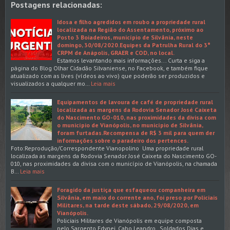
Postagens relacionadas:
Idosa e filho agredidos em roubo a propriedade rural
localizada na Região do Assentamento, próximo ao
Posto 3 Boiadeiros, município de Silvânia, neste
domingo, 30/08/2020.Equipes da Patrulha Rural do 3°
CRPM de Anápolis, GRAER e COD, no local.
Estamos levantando mais informações... Curta e siga a
página do Blog Olhar Cidadão Silvaniense, no Facebook, e também fique
atualizado com as lives (vídeos ao vivo) que poderão ser produzidos e
visualizados a qualquer mo…
Leia mais
Equipamentos de lavoura de café de propriedade rural
localizada as margens da Rodovia Senador José Caixeta
do Nascimento GO-010, nas proximidades da divisa com
o município de Vianópolis, no município de Silvânia,
foram furtadas.Recompensa de R$ 3 mil para quem der
informações sobre o paradeiro dos pertences.
Foto:Reprodução/Correspondente Vianopolino Uma propriedade rural
localizada as margens da Rodovia Senador José Caixeta do Nascimento GO-
010, nas proximidades da divisa com o município de Vianópolis, na chamada
B…
Leia mais
Foragido da justiça que esfaqueou companheira em
Silvânia, em maio do corrente ano, foi preso por Policiais
Militares, na tarde deste sábado, 29/08/2020, em
Vianópolis.
Policiais Militares de Vianópolis em equipe composta
pelo Sargento Edynei, Cabo Leandro, Soldados Dias e