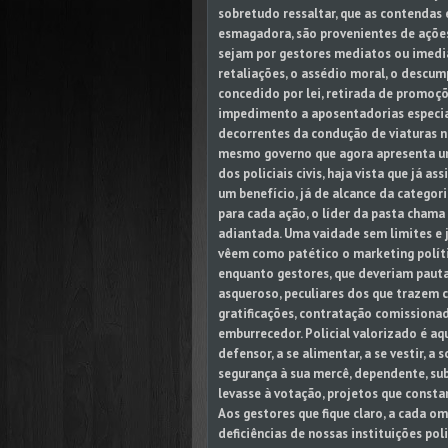
sobretudo ressaltar, que as contendas
esmagadora, são provenientes de ações 
sejam por gestores mediatos ou imedia
retaliações, o assédio moral, o descu
concedido por lei, retirada de promoçõ
impedimento a aposentadorias especia
decorrentes da condução de viaturas no
mesmo governo que agora apresenta um 
dos policiais civis, haja vista que já 
um benefício, já de alcance da categori
para cada ação, o líder da pasta cham
adiantada. Uma vaidade sem limites e 
vêem como patético o marketing polít
enquanto gestores, que deveriam pauta
asqueroso, peculiares dos que trazem 
gratificações, contratação comissionad
emburrecedor. Policial valorizado é aqu
defensor, a se alimentar, a se vestir, a
segurança à sua mercê, dependente, su
levasse à votação, projetos que consta
Aos gestores que fique claro, a cada o
deficiências de nossas instituições pol