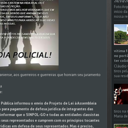
28/10/20
Foto:Arq
início d
nossa re
vítima f
no portã
ter coli
Cláudio 
tiros pe
iense, aos guerreiros e guerreiras que honram seu juramento
sua resi
 a
e:
 Pública informou o envio de Projeto de Lei à Assembleia
o para pagamento de defesa jurídica de integrantes das
tiros na
z informar que o SINPOL-GO e todas as entidades classistas
Maria de
 seus representados e cumprem com os princípios tocantes
ídicas em defesa de seus representados. Mas é preciso,