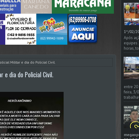
1º/02/20
Após açã
equipes
horas, t
icial Militar e dia do Policial Civil.
r e dia do Policial Civil.
entre 20
feira, 3
trabalha
megaoper