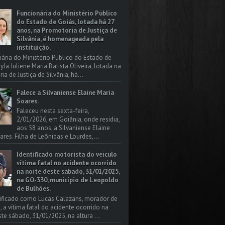
Funcionária do Ministério Público
do Estado de Goiás, lotada há 27
anos, na Promotoria de Justiça de
Silvânia, é homenageada pela
instituição.
nária do Ministério Público do Estado de
yla Juliene Maria Batista Oliveira, lotada na
a de Justiça de Silvânia, há...
Falece a Silvaniense Elaine Maria
Soares.
Faleceu nesta sexta-feira,
2/01/2026, em Goiânia, onde residia,
aos 58 anos, a Silvaniense Elaine
ares. Filha de Leônidas e Lourdes,...
Identificado motorista do veículo
vítima fatal no acidente ocorrido
na noite deste sábado, 31/01/2025,
na GO-330, município de Leopoldo
de Bulhões.
tificado como Lucas Calazans, morador de
, a vítima fatal do acidente ocorrido na
ste sábado, 31/01/2025, na altura ...