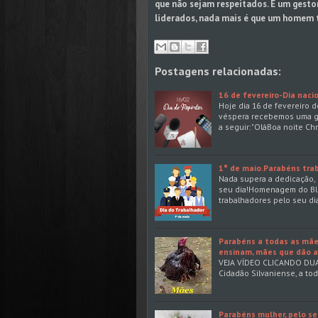
que não sejam respeitados. E um gesto
liderados, nada mais é que um homem 
Postagens relacionadas:
16 de fevereiro-Dia nac
Hoje dia 16 de fevereiro d
véspera recebemos uma g
a seguir:"OláBoa noite Ch
1° de maio.Parabéns trab
Nada supera a dedicação, 
seu dia!Homenagem do Blog
trabalhadores pelo seu 
Parabéns a todas as mãe
ensinam, mães que dão a s
VEJA VÍDEO CLICANDO DU
Cidadão Silvaniense, a to
Parabéns mulher, pelo se