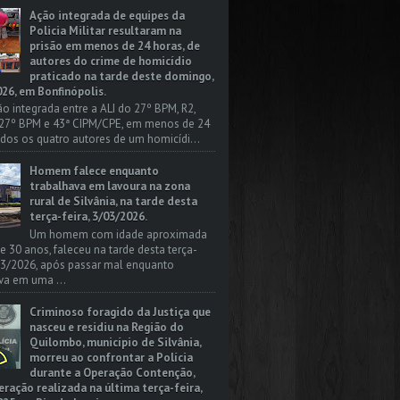
Ação integrada de equipes da
Policia Militar resultaram na
prisão em menos de 24 horas, de
autores do crime de homicídio
praticado na tarde deste domingo,
26, em Bonfinópolis.
o integrada entre a ALI do 27º BPM, R2,
 27º BPM e 43ª CIPM/CPE, em menos de 24
odos os quatro autores de um homicídi...
Homem falece enquanto
trabalhava em lavoura na zona
rural de Silvânia, na tarde desta
terça-feira, 3/03/2026.
Um homem com idade aproximada
 e 30 anos, faleceu na tarde desta terça-
/03/2026, após passar mal enquanto
va em uma ...
Criminoso foragido da Justiça que
nasceu e residiu na Região do
Quilombo, município de Silvânia,
morreu ao confrontar a Polícia
durante a Operação Contenção,
ação realizada na última terça-feira,