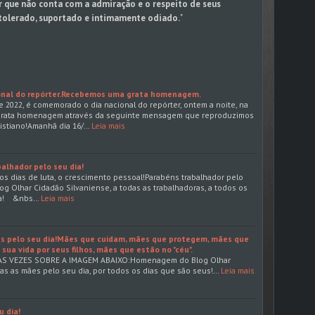
r que não conta com a admiração e o respeito de seus
tolerado, suportado e intimamente odiado.
"
ional do repórter.Recebemos uma grata homenagem.
e 2022, é comemorado o dia nacional do repórter, ontem a noite, na
rata homenagem através da seguinte mensagem que reproduzimos
ristiano!Amanhã dia 16/…
Leia mais
alhador pelo seu dia!
os dias de luta, o crescimento pessoal!Parabéns trabalhador pelo
 Olhar Cidadão Silvaniense, a todas as trabalhadoras, a todos os
dia! &nbs…
Leia mais
s pelo seu dia!Mães que cuidam, mães que protegem, mães que
ua vida por seus filhos, mães que estão no "céu".
AS VEZES SOBRE A IMAGEM ABAIXO:Homenagem do Blog Olhar
das as mães pelo seu dia, por todos os dias que são seus!…
Leia mais
u dia!