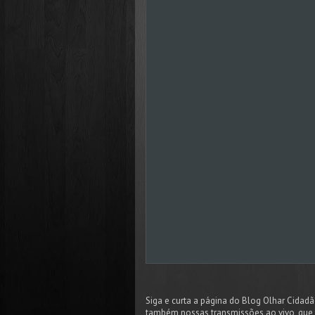
Siga e curta a página do Blog Olhar Cida
também nossas transmissões ao vivo, que 