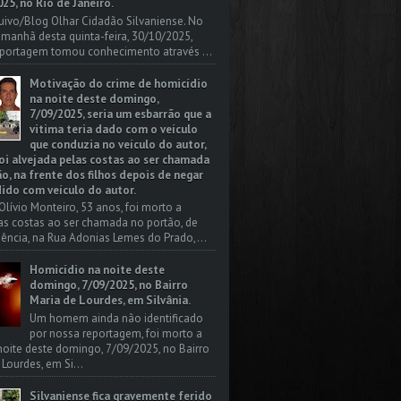
25, no Rio de Janeiro.
uivo/Blog Olhar Cidadão Silvaniense. No
a manhã desta quinta-feira, 30/10/2025,
portagem tomou conhecimento através ...
Motivação do crime de homicídio
na noite deste domingo,
7/09/2025, seria um esbarrão que a
vitima teria dado com o veículo
que conduzia no veículo do autor,
oi alvejada pelas costas ao ser chamada
o, na frente dos filhos depois de negar
dido com veículo do autor.
Olívio Monteiro, 53 anos, foi morto a
las costas ao ser chamada no portão, de
dência, na Rua Adonias Lemes do Prado,...
Homicídio na noite deste
domingo, 7/09/2025, no Bairro
Maria de Lourdes, em Silvânia.
Um homem ainda não identificado
por nossa reportagem, foi morto a
 noite deste domingo, 7/09/2025, no Bairro
 Lourdes, em Si...
Silvaniense fica gravemente ferido