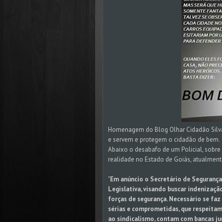
Homenagem do Blog Olhar Cidadão Silvan
e servem e protegem o cidadão de bem.
Abaixo o desabafo de um Policial, sobre
realidade no Estado de Goiás, atualment
"
Em anúncio o Secretário de Segurança
Legislativa, visando buscar indenizaçã
forças de segurança. Necessário se fa
sérias e comprometidas, que respeitam
ao sindicalismo, contam com bancas jur