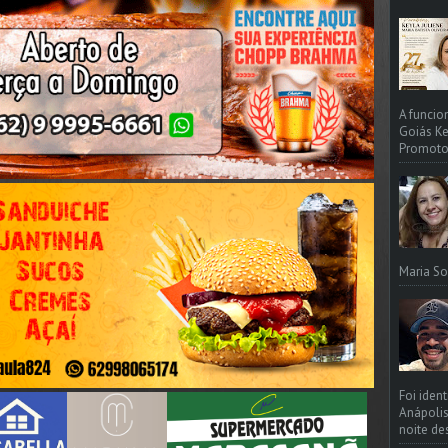
A funcio
Goiás Ke
Promotori
Maria So
Foi iden
Anápolis
noite de