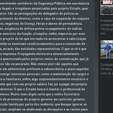
 envolvendo servidores da Segurança Pública, em sua maioria
ilegais e irregulares perpetradas pelo próprio Estado, quer
tos. São as perseguições de delegados de polícia, as
mprimento de direitos, como o caso de suspensão de reajuste
A equipe
es, negativas de licença, férias e abono de permanência,
compost
is, exigência de defesa prévia ou pagamento de multas
Técnica/
em...
 exercício da função, situações, enfim, impostas por esse
projeto de lei que em nada irá acrescentar à valorizaçao
assimila-se eventuais condicionamentos para a concessão de
a, através das entidades representativas. O que se vê é que
a a imprensa. Propaganda eleitoreira demasiadamente
já questionada pelos próprios meios de comunicação, que já
ico tão escancarado. Não menos pior são aqueles que
Companhi
Silvânia
r em administrar, preferem a subserviência, o puxa saquinho
com as a
consigo interesses pessoais, como a manutenção de cargos e
a a familiares, enfim, algo surpreendentemente vexatório e
ele que com seu próprio salário faz jus a pagar seu próprio
 sobreviver. O que o Estado busca é manter o profissional de
bmisso. Muito mais digno seria que o nobre Secretário
m de promessas do próprio governo aos policiais goianos.
missão havida por parte dos senhores, que busque ignorar as
iciais, ampliam-se ainda mais as decepções e as razões para