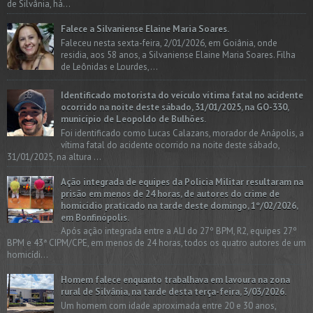
de Silvânia, há...
Falece a Silvaniense Elaine Maria Soares.
Faleceu nesta sexta-feira, 2/01/2026, em Goiânia, onde
residia, aos 58 anos, a Silvaniense Elaine Maria Soares. Filha
de Leônidas e Lourdes,...
Identificado motorista do veículo vítima fatal no acidente
ocorrido na noite deste sábado, 31/01/2025, na GO-330,
município de Leopoldo de Bulhões.
Foi identificado como Lucas Calazans, morador de Anápolis, a
vítima fatal do acidente ocorrido na noite deste sábado,
31/01/2025, na altura ...
Ação integrada de equipes da Policia Militar resultaram na
prisão em menos de 24 horas, de autores do crime de
homicídio praticado na tarde deste domingo, 1º/02/2026,
em Bonfinópolis.
Após ação integrada entre a ALI do 27º BPM, R2, equipes 27º
BPM e 43ª CIPM/CPE, em menos de 24 horas, todos os quatro autores de um
homicídi...
Homem falece enquanto trabalhava em lavoura na zona
rural de Silvânia, na tarde desta terça-feira, 3/03/2026.
Um homem com idade aproximada entre 20 e 30 anos,