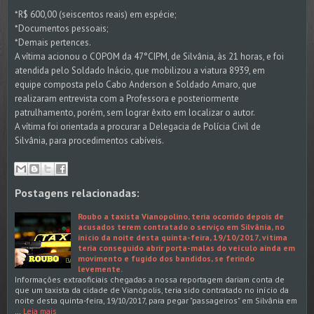
*R$ 600,00 (seiscentos reais) em espécie;
*Documentos pessoais;
*Demais pertences.
A vítima acionou o COPOM da 47°CIPM, de Silvânia, às 21 horas, e foi
atendida pelo Soldado Inácio, que mobilizou a viatura 8939, em
equipe composta pelo Cabo Anderson e Soldado Amaro, que
realizaram entrevista com a Professora e posteriormente
patrulhamento, porém, sem lograr êxito em localizar o autor.
A vítima foi orientada a procurar a Delegacia de Polícia Civil de
Silvânia, para procedimentos cabíveis.
Postagens relacionadas:
Roubo a taxista Vianopolino, teria ocorrido depois de
acusados terem contratado o serviço em Silvânia, no
início da noite desta quinta-feira, 19/10/2017, vítima
teria conseguido abrir porta-malas do veículo ainda em
movimento e fugido dos bandidos, se ferindo
levemente.
Informações extraoficiais chegadas a nossa reportagem dariam conta de
que um taxista da cidade de Vianópolis, teria sido contratado no início da
noite desta quinta-feira, 19/10/2017, para pegar "passageiros" em Silvânia em
…
Leia mais