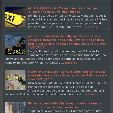
ATUALIZAÇÃO:Taxista Vianopolino é assaltado por
“clientes” e tem seu veículo roubado.
No final da tarde de ontem, 19, o taxista vianopolino, Celmar
José da Silva recebeu uma ligação e se dirigiu para Silvânia
para atender uma pessoa que precisaria ir para Pires do
Rio. Ao atender seu “cliente” que estava …
Leia mais
Aluno que seria vítima de Bullying atira contra seis
colegas e mata dois, no Colégio Goyazes, no Conjunto
Riviera, em Goiânia, no final da manhã desta sexta-feira,
20/10/2017.
Imagem:Reprodução/ Jornal Anhanguera 2° Edição. Um
aluno adolescente de 14 anos, do ensino fundamental, do
oitavo ano do Colégio Goyazes, um colégio particular localizado na Rua
Planalto, no Conjunto Riviera, na Capital do…
Leia mais
Menor investigado por tráfico é apreendido com drogas
no interior de escola de Silvânia, na manhã desta sexta-
feira, 20/10/2017.
Uma ação conjunta de Policiais Militares e Policiais Civis na
manhã desta sexta-feira, 20/10/2017, de posse de
informações de que um menor de 15 anos, aluno de uma
escola de Silvânia, iria comercializar drogas no interior d…
Leia mais
Última segunda-feira:Cristianópolis vive dia tenso e
suspeitos de roubo a banco são presos.
segunda-feira, outubro 16, 2017 Tinha tudo pra ser uma