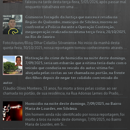
faleceu na tarde desta terça-feira, 3/03/2026, após passar mal
enquanto trabalhava em uma ...
Criminoso foragido da Justiça que nasceu e residiu na
Região do Quilombo, município de Silvânia, morreu ao
confrontar a Polícia durante a Operação Contenção,
megaoperação realizada na última terça-feira, 28/10/2025,
no Rio de Janeiro.
Foto:Arquivo/Blog Olhar Cidadão Silvaniense. No início da manhã desta
quinta-feira, 30/10/2025, nossa reportagem tomou conhecimento através ...
Motivação do crime de homicídio na noite deste domingo,
7/09/2025, seria um esbarrão que a vitima teria dado com o
veículo que conduzia no veículo do autor, vítima foi
alvejada pelas costas ao ser chamada no portão, na frente
dos filhos depois de negar ter colidido com veículo do
autor.
Cláudio Olívio Monteiro, 53 anos, foi morto a tiros pelas costas ao ser
chamada no portão, de sua residência, na Rua Adonias Lemes do Prado,...
Homicídio na noite deste domingo, 7/09/2025, no Bairro
Maria de Lourdes, em Silvânia.
Um homem ainda não identificado por nossa reportagem, foi
morto a tiros na noite deste domingo, 7/09/2025, no Bairro
Maria de Lourdes, em Si...