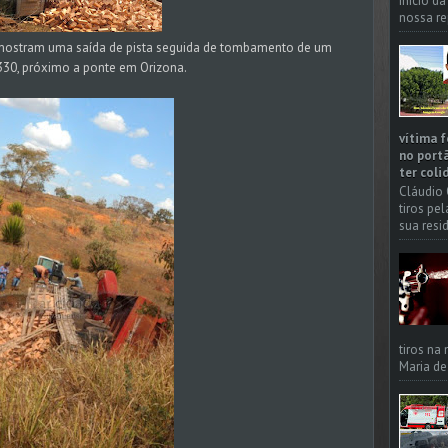
início d
nossa re
mostram uma saída de pista seguida de tombamento de um
30, próximo a ponte em Orizona.
vítima f
no portã
ter coli
Cláudio 
tiros pe
sua resi
tiros na
Maria de