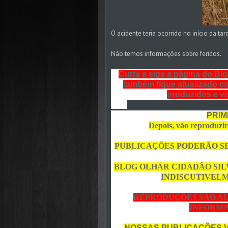
O acidente teria ocorrido no início da tar
Não temos informações sobre feridos.
Curta e siga a página do Bl
também fique atualizado co
produzidos e v
PRIM
Depois, vão reproduzir 
PUBLICAÇÕES PODERÃO S
BLOG OLHAR CIDADÃO SIL
INDISCUTIVEL
REPRODUÇÕES SÃO AU
INFORMA
NOSSAS PUBLICAÇÕES 