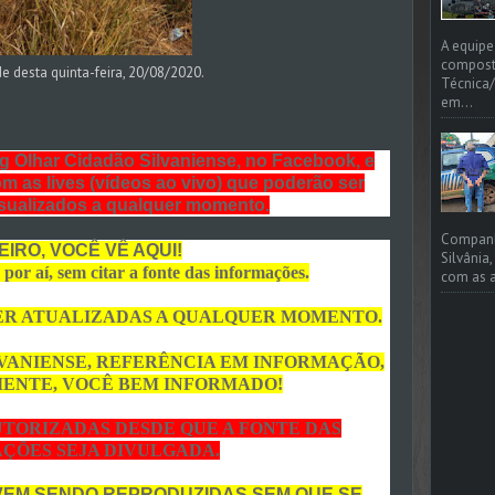
A equipe
compost
de desta quinta-feira, 20/08/2020.
Técnica/
em...
og Olhar Cidadão Silvaniense, no Facebook, e
m as lives (vídeos ao vivo) que poderão ser
isualizados a qualquer momento.
Companhi
EIRO, VOCÊ VÊ AQUI!
Silvânia
por aí, sem citar a fonte das informações.
com as a
ER ATUALIZADAS A QUALQUER MOMENTO.
VANIENSE, REFERÊNCIA EM INFORMAÇÃO,
MENTE, VOCÊ BEM INFORMADO!
TORIZADAS DESDE QUE A FONTE DAS
ÇÕES SEJA DIVULGADA.
VEM SENDO REPRODUZIDAS SEM QUE SE