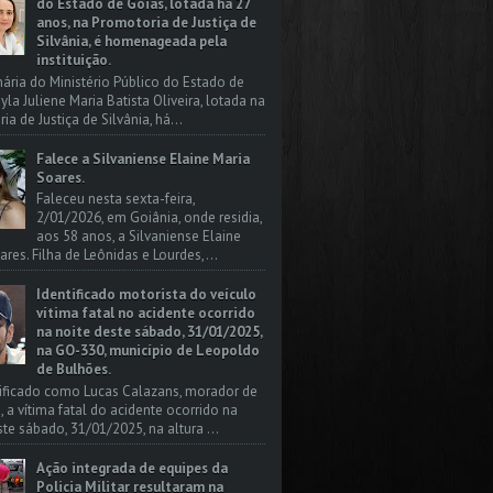
do Estado de Goiás, lotada há 27
anos, na Promotoria de Justiça de
Silvânia, é homenageada pela
instituição.
nária do Ministério Público do Estado de
yla Juliene Maria Batista Oliveira, lotada na
a de Justiça de Silvânia, há...
Falece a Silvaniense Elaine Maria
Soares.
Faleceu nesta sexta-feira,
2/01/2026, em Goiânia, onde residia,
aos 58 anos, a Silvaniense Elaine
ares. Filha de Leônidas e Lourdes,...
Identificado motorista do veículo
vítima fatal no acidente ocorrido
na noite deste sábado, 31/01/2025,
na GO-330, município de Leopoldo
de Bulhões.
tificado como Lucas Calazans, morador de
, a vítima fatal do acidente ocorrido na
ste sábado, 31/01/2025, na altura ...
Ação integrada de equipes da
Policia Militar resultaram na