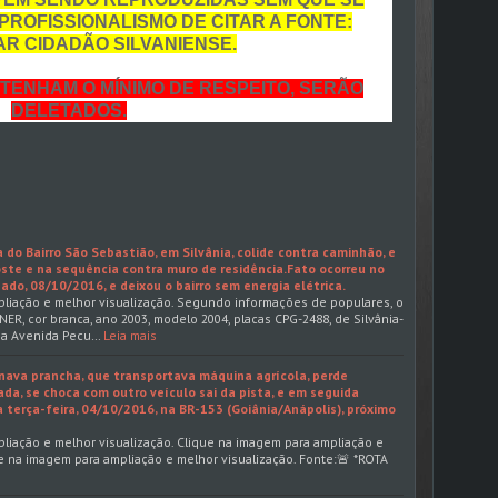
PROFISSIONALISMO DE CITAR A FONTE:
R CIDADÃO SILVANIENSE.
TENHAM O MÍNIMO DE RESPEITO, SERÃO
DELETADOS.
 do Bairro São Sebastião, em Silvânia, colide contra caminhão, e
ste e na sequência contra muro de residência.Fato ocorreu no
ado, 08/10/2016, e deixou o bairro sem energia elétrica.
liação e melhor visualização. Segundo informações de populares, o
, cor branca, ano 2003, modelo 2004, placas CPG-2488, de Silvânia-
o a Avenida Pecu…
Leia mais
onava prancha, que transportava máquina agrícola, perde
da, se choca com outro veículo sai da pista, e em seguida
terça-feira, 04/10/2016, na BR-153 (Goiânia/Anápolis), próximo
liação e melhor visualização. Clique na imagem para ampliação e
ue na imagem para ampliação e melhor visualização. Fonte:🚨 *ROTA