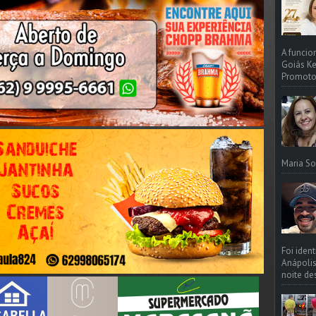
A funcio
Goiás Ke
Promotori
Maria So
Foi iden
Anápolis
noite de