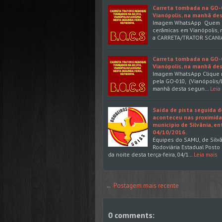
Carreta tombada na GO-0
Vianópolis, na manhã de
Imagem WhatsApp Quem pas
cerâmicas em Vianópolis, 
a CARRETA/TRATOR SCANI
Carreta tombada na GO-0
Vianópolis, na manhã de
Imagem WhatsApp Clique 
pela GO-010, (Vianópolis/L
manhã desta segun…
Leia
Saída de pista seguida 
aconteceu nas proximidad
município de Silvânia, en
04/10/2016.
Equipes do SAMU, de Silvân
Rodoviária Estadual Posto 
da noite desta terça-feira, 04/1…
Leia mais
← Postagem mais recente
0 comments: