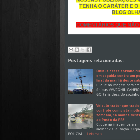
TENHA O CARÁTER E O 
BLOG OLHA
COMENTÁRIOS QUE NÃO 
Postagens relacionadas:
Ônibus desce sozinho rua
em seguida contra um po
final da manhã deste sáb
Clique na imagem para amp
ônibus VW/COMIL CAMPIONER
GO, teria descido sozinh
Veículo trator que traci
controle com pista molha
tombam, na manhã desta 
ao Posto da PRF.
Clique na imagem para amp
melhor visualização. Cliq
POLICIAL …
Leia mais