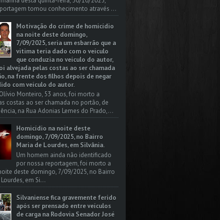
a manhã desta quinta-feira, 30/10/2025,
portagem tomou conhecimento através ...
Motivação do crime de homicídio
na noite deste domingo,
7/09/2025, seria um esbarrão que a
vitima teria dado com o veículo
que conduzia no veículo do autor,
oi alvejada pelas costas ao ser chamada
o, na frente dos filhos depois de negar
dido com veículo do autor.
Olívio Monteiro, 53 anos, foi morto a
las costas ao ser chamada no portão, de
dência, na Rua Adonias Lemes do Prado,...
Homicídio na noite deste
domingo, 7/09/2025, no Bairro
Maria de Lourdes, em Silvânia.
Um homem ainda não identificado
por nossa reportagem, foi morto a
 noite deste domingo, 7/09/2025, no Bairro
 Lourdes, em Si...
Silvaniense fica gravemente ferido
após ser prensado entre veículos
de carga na Rodovia Senador José