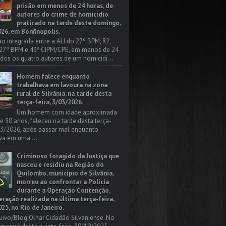
prisão em menos de 24 horas, de
autores do crime de homicídio
praticado na tarde deste domingo,
26, em Bonfinópolis.
o integrada entre a ALI do 27º BPM, R2,
 27º BPM e 43ª CIPM/CPE, em menos de 24
odos os quatro autores de um homicídi...
Homem falece enquanto
trabalhava em lavoura na zona
rural de Silvânia, na tarde desta
terça-feira, 3/03/2026.
Um homem com idade aproximada
 e 30 anos, faleceu na tarde desta terça-
/03/2026, após passar mal enquanto
va em uma ...
Criminoso foragido da Justiça que
nasceu e residiu na Região do
Quilombo, município de Silvânia,
morreu ao confrontar a Polícia
durante a Operação Contenção,
ação realizada na última terça-feira,
25, no Rio de Janeiro.
uivo/Blog Olhar Cidadão Silvaniense. No