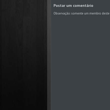
Postar um comentário
Observação: somente um membro deste 