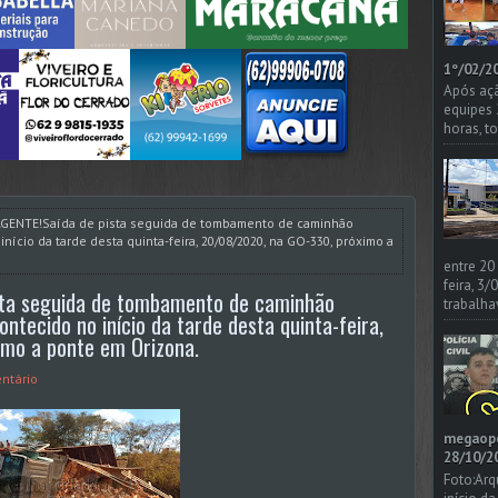
1º/02/20
Após açã
equipes
horas, t
GENTE!Saída de pista seguida de tombamento de caminhão
início da tarde desta quinta-feira, 20/08/2020, na GO-330, próximo a
entre 20
feira, 3
sta seguida de tombamento de caminhão
trabalha
ontecido no início da tarde desta quinta-feira,
mo a ponte em Orizona.
ntário
megaoper
28/10/20
Foto:Arq