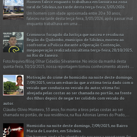
Homem falece enquanto trabalhava em lavoura na zona
rural de Silvânia, na tarde desta terça-feira, 3/03/2026.
Um homem com idade aproximada entre 20 e 30 anos,
faleceu na tarde desta terça-feira, 3/03/2026, após passar mal
enquanto trabalhava em uma ...
Criminoso foragido da Justiça que nasceu e residiu na
Região do Quilombo, município de Silvânia, morreu ao
confrontar a Polícia durante a Operação Contenção,
megaoperação realizada na última terça-feira, 28/10/2025,
no Rio de Janeiro.
Foto:Arquivo/Blog Olhar Cidadão Silvaniense. No início da manhã desta
quinta-feira, 30/10/2025, nossa reportagem tomou conhecimento através ...
Motivação do crime de homicídio na noite deste domingo,
7/09/2025, seria um esbarrão que a vitima teria dado com o
veículo que conduzia no veículo do autor, vítima foi
alvejada pelas costas ao ser chamada no portão, na frente
dos filhos depois de negar ter colidido com veículo do
autor.
Cláudio Olívio Monteiro, 53 anos, foi morto a tiros pelas costas ao ser
chamada no portão, de sua residência, na Rua Adonias Lemes do Prado,...
Homicídio na noite deste domingo, 7/09/2025, no Bairro
Maria de Lourdes, em Silvânia.
Um homem ainda não identificado por nossa reportagem, foi