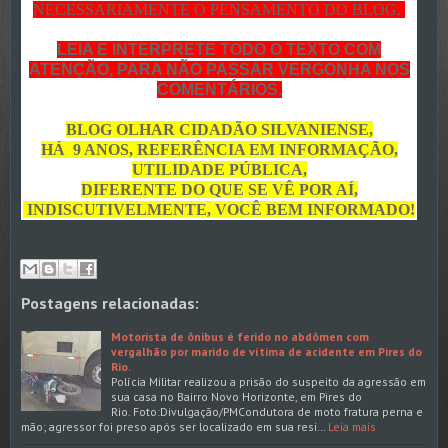
NECESSARIAMENTE O PENSAMENTO DO BLOG.
LEIA E INTERPRETE TODO O TEXTO COM
ATENÇÃO, PARA NÃO PASSAR VERGONHA NOS
COMENTÁRIOS.
BLOG OLHAR CIDADÃO SILVANIENSE,
HÁ 9 ANOS, REFERÊNCIA EM INFORMAÇÃO,
UTILIDADE PÚBLICA,
DIFERENTE DO QUE SE VÊ POR AÍ,
INDISCUTIVELMENTE, VOCÊ BEM INFORMADO!
Postagens relacionadas:
Motorista de ônibus é ferido no abdômen com
vergalhão por marido de vítima de acidente em Pires do
Rio.
Polícia Militar realizou a prisão do suspeito da agressão em
sua casa no Bairro Novo Horizonte, em Pires do
Rio. Foto:Divulgação/PMCondutora de moto fratura perna e
mão; agressor foi preso após ser localizado em sua resi…
Leia mais