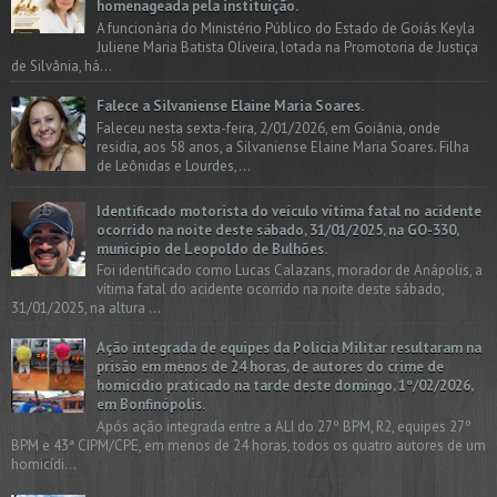
homenageada pela instituição.
A funcionária do Ministério Público do Estado de Goiás Keyla
Juliene Maria Batista Oliveira, lotada na Promotoria de Justiça
de Silvânia, há...
Falece a Silvaniense Elaine Maria Soares.
Faleceu nesta sexta-feira, 2/01/2026, em Goiânia, onde
residia, aos 58 anos, a Silvaniense Elaine Maria Soares. Filha
de Leônidas e Lourdes,...
Identificado motorista do veículo vítima fatal no acidente
ocorrido na noite deste sábado, 31/01/2025, na GO-330,
município de Leopoldo de Bulhões.
Foi identificado como Lucas Calazans, morador de Anápolis, a
vítima fatal do acidente ocorrido na noite deste sábado,
31/01/2025, na altura ...
Ação integrada de equipes da Policia Militar resultaram na
prisão em menos de 24 horas, de autores do crime de
homicídio praticado na tarde deste domingo, 1º/02/2026,
em Bonfinópolis.
Após ação integrada entre a ALI do 27º BPM, R2, equipes 27º
BPM e 43ª CIPM/CPE, em menos de 24 horas, todos os quatro autores de um
homicídi...