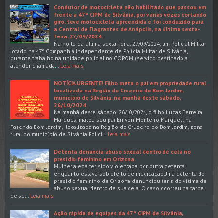
Condutor de motocicleta não habilitado que passou em
frente a 47ª CIPM de Silvânia, por várias vezes cortando
giro, teve motocicleta apreendida e foi conduzido para
a Central de Flagrantes de Anápolis, na última sexta-
feira, 27/09/2024.
Na noite da última sexta-feira, 27/09/2024, um Policial Militar
lotado na 47ª Companhia Independente de Polícia Militar de Silvânia,
durante trabalho na unidade policial no COPOM (serviço destinado a
atender chamada…
Leia mais
NOTÍCIA URGENTE! Filho mata o pai em propriedade rural
localizada na Região do Cruzeiro do Bom Jardim,
município de Silvânia, na manhã deste sábado,
26/10/2024.
Na manhã deste sábado, 26/10/2024, o filho Lucas Ferreira
Marques, matou seu pai Enivon Monteiro Marques, na
Fazenda Bom Jardim, localizada na Região do Cruzeiro do Bom Jardim, zona
rural do município de Silvânia.Polici…
Leia mais
Detenta denuncia abuso sexual dentro de cela no
presídio feminino em Orizona.
Mulher alega ter sido violentada por outra detenta
enquanto estava sob efeito de medicaçãoUma detenta do
presídio feminino de Orizona denunciou ter sido vítima de
abuso sexual dentro de sua cela. O caso ocorreu na tarde
de se…
Leia mais
Ação rápida de equipes da 47ª CIPM de Silvânia,