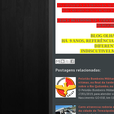
AS OPINIÕES EXPRESSAS N
NÃO REPRESENTAM NECE
LEIA E INTERPRETE TODO 
VERGON
BLOG OLHA
HÁ 9 ANOS, REFERÊNCIA
DIFERENT
INDISCUTIVELM
Postagens relacionadas:
Pelotão Bombeiro Militar
vítimas, no final da tar
sobre o Rio Quilombo, no 
O Pelotão Bombeiro Militar
27/01/2019, para atender 
Nascimento GO-010, km-118
Carro atravessa rodovia 
da cidade de Terezópolis