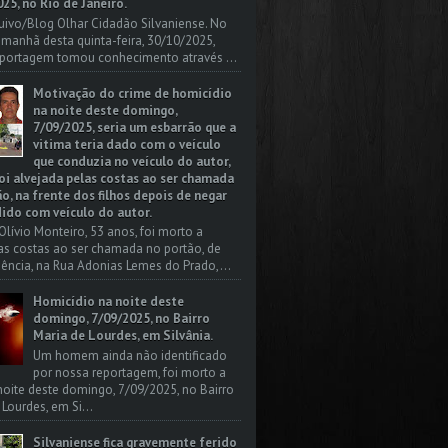
25, no Rio de Janeiro.
uivo/Blog Olhar Cidadão Silvaniense. No
a manhã desta quinta-feira, 30/10/2025,
portagem tomou conhecimento através ...
Motivação do crime de homicídio
na noite deste domingo,
7/09/2025, seria um esbarrão que a
vitima teria dado com o veículo
que conduzia no veículo do autor,
oi alvejada pelas costas ao ser chamada
o, na frente dos filhos depois de negar
dido com veículo do autor.
Olívio Monteiro, 53 anos, foi morto a
las costas ao ser chamada no portão, de
dência, na Rua Adonias Lemes do Prado,...
Homicídio na noite deste
domingo, 7/09/2025, no Bairro
Maria de Lourdes, em Silvânia.
Um homem ainda não identificado
por nossa reportagem, foi morto a
 noite deste domingo, 7/09/2025, no Bairro
 Lourdes, em Si...
Silvaniense fica gravemente ferido