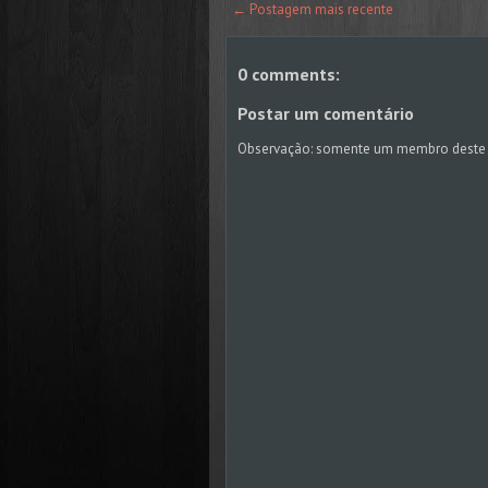
← Postagem mais recente
0 comments:
Postar um comentário
Observação: somente um membro deste 