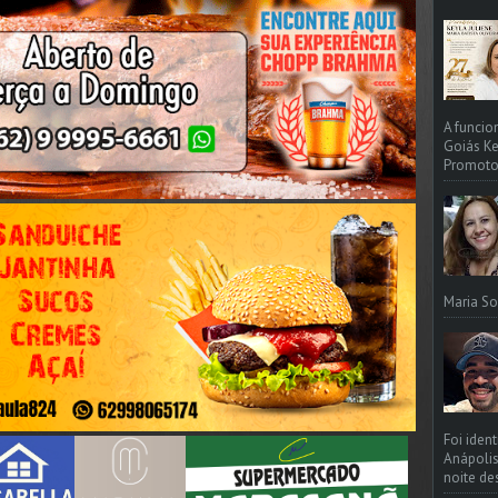
A funcio
Goiás Ke
Promotori
Maria So
Foi iden
Anápolis
noite de