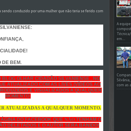
ia sendo conduzido por uma mulher que não teria se ferido com
A equipe
ILVANIENSE:
compost
Técnica/
em...
FIANÇA,
IALIDADE!
DE BEM.
Companhi
O BLOG OLHAR CIDADÃO SILVANIENSE , NO
Silvânia
UE ATUALIZADO COM AS LIVES (VÍDEOS AO
com as a
PRODUZIDOS E VISUALIZADOS A QUALQUER
MOMENTO.
ER ATUALIZADAS A QUALQUER MOMENTO.
PÁGINA DO FACEBOOK QUE
NÃO
TENHAM O
RÃO DELETADOS E O AUTOR SERA BANIDO!