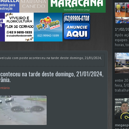
1º/02/20
Após açã
equipes
horas, t
 veículo com poste aconteceu na tarde deste domingo, 21/01/2024,
 aconteceu na tarde deste domingo, 21/01/2024,
ânia.
entre 20
feira, 3
ntário
trabalha
megaoper