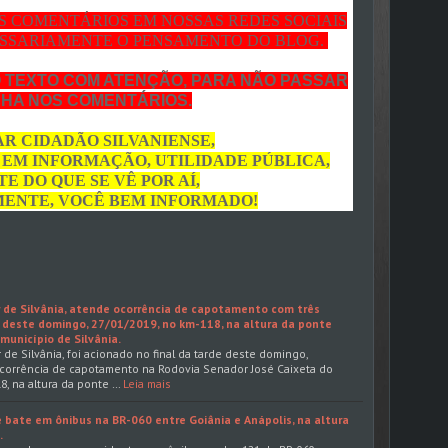
OS COMENTÁRIOS EM NOSSAS REDES SOCIAIS
SSARIAMENTE O PENSAMENTO DO BLOG.
O TEXTO COM ATENÇÃO, PARA NÃO PASSAR
HA NOS COMENTÁRIOS.
R CIDADÃO SILVANIENSE,
 EM INFORMAÇÃO, UTILIDADE PÚBLICA,
E DO QUE SE VÊ POR AÍ,
ENTE, VOCÊ BEM INFORMADO!
 de Silvânia, atende ocorrência de capotamento com três
de deste domingo, 27/01/2019, no km-118, na altura da ponte
município de Silvânia.
 de Silvânia, foi acionado no final da tarde deste domingo,
ocorrência de capotamento na Rodovia Senador José Caixeta do
, na altura da ponte …
Leia mais
e bate em ônibus na BR-060 entre Goiânia e Anápolis, na altura
.