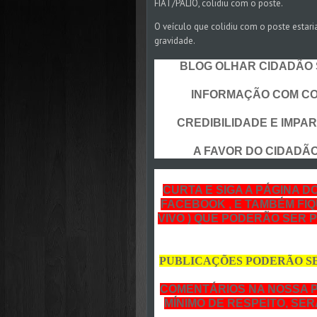
FIAT/PÁLIO, colidiu com o poste.
O veículo que colidiu com o poste estar
gravidade.
BLOG OLHAR CIDADÃO S
INFORMAÇÃO COM CON
CREDIBILIDADE E IMPARC
A FAVOR DO CIDADÃO 
CURTA E SIGA A PÁGINA D
FACEBOOK , E TAMBÉM FIQ
VIVO ) QUE PODERÃO SER 
PUBLICAÇÕES PODERÃO S
COMENTÁRIOS NA NOSSA 
MÍNIMO DE RESPEITO, SE