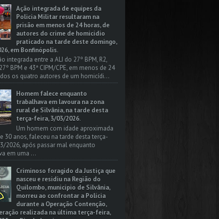
Ação integrada de equipes da
Policia Militar resultaram na
prisão em menos de 24 horas, de
autores do crime de homicídio
praticado na tarde deste domingo,
26, em Bonfinópolis.
o integrada entre a ALI do 27º BPM, R2,
 27º BPM e 43ª CIPM/CPE, em menos de 24
odos os quatro autores de um homicídi...
Homem falece enquanto
trabalhava em lavoura na zona
rural de Silvânia, na tarde desta
terça-feira, 3/03/2026.
Um homem com idade aproximada
 e 30 anos, faleceu na tarde desta terça-
/03/2026, após passar mal enquanto
va em uma ...
Criminoso foragido da Justiça que
nasceu e residiu na Região do
Quilombo, município de Silvânia,
morreu ao confrontar a Polícia
durante a Operação Contenção,
ação realizada na última terça-feira,