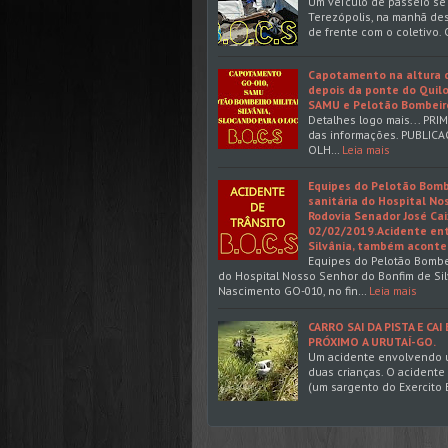
Um veículo de passeio se
Terezópolis, na manhã dest
de frente com o coletivo. 
Capotamento na altura d
depois da ponte do Quilo
SAMU e Pelotão Bombeiro 
Detalhes logo mais... PRIM
das informações. PUBLI
OLH…
Leia mais
Equipes do Pelotão Bombe
sanitária do Hospital No
Rodovia Senador José Ca
02/02/2019.Acidente ent
Silvânia, também acontec
Equipes do Pelotão Bombei
do Hospital Nosso Senhor do Bonfim de Sil
Nascimento GO-010, no fin…
Leia mais
CARRO SAI DA PISTA E CA
PRÓXIMO A URUTAÍ-GO.
Um acidente envolvendo um
duas crianças. O acidente
(um sargento do Exercito B