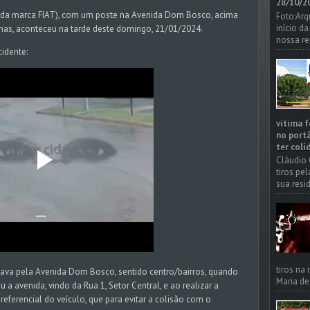
28/10/20
 da marca FIAT), com um poste na Avenida Dom Bosco, acima
Foto:Arq
início d
nhas, aconteceu na tarde deste domingo, 21/01/2024.
nossa re
idente:
vítima f
no portã
ter coli
Cláudio 
tiros pe
sua resi
tiros na
egava pela Avenida Dom Bosco, sentido centro/bairros, quando
Maria de
 a avenida, vindo da Rua 1, Setor Central, e ao realizar a
referencial do veículo, que para evitar a colisão com o