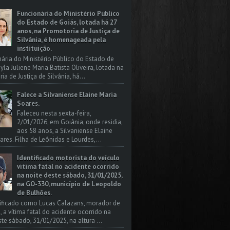
Funcionária do Ministério Público
do Estado de Goiás, lotada há 27
anos, na Promotoria de Justiça de
Silvânia, é homenageada pela
instituição.
nária do Ministério Público do Estado de
yla Juliene Maria Batista Oliveira, lotada na
a de Justiça de Silvânia, há...
Falece a Silvaniense Elaine Maria
Soares.
Faleceu nesta sexta-feira,
2/01/2026, em Goiânia, onde residia,
aos 58 anos, a Silvaniense Elaine
ares. Filha de Leônidas e Lourdes,...
Identificado motorista do veículo
vítima fatal no acidente ocorrido
na noite deste sábado, 31/01/2025,
na GO-330, município de Leopoldo
de Bulhões.
tificado como Lucas Calazans, morador de
, a vítima fatal do acidente ocorrido na
ste sábado, 31/01/2025, na altura ...