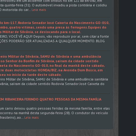
 envolveu em um acidente com ônibus no km 121 da BR-060, em
a quinta-feira (31). O automóvel invadiu a pista contrária e colidiu
O motorista do car…
Leia mais
o km-117, Rodovia Senador José Caixeta do Nascimento GO-010,
mbo, quatro vítimas, sendo uma presa às ferragens.Equipes do
Militar de Silvânia, se deslocando para o local.
EIRO, VOCÊ VÊ AQUI! Depois, vão reproduzir por aí, sem citar a fonte
CAÇÕES PODERÃO SER ATUALIZADAS A QUALQUER MOMENTO. BLOG
iro Militar de Silvânia, SAMU de Silvânia e uma ambulância
sso Senhor do Bonfim de Silvânia, saíram da cidade sentido
ixeta do Nascimento GO-010, no final da manhã deste sábado,
re duas motocicletas HONDA/BIZ, na Avenida Dom Bosco, em
eu no início da tarde deste sábado.
ro Militar de Silvânia, SAMU de Silvânia e uma ambulância sanitária
vânia, saíram da cidade sentido Rodovia Senador José Caixeta do
I EM RIBANCEIRA FERINDO QUATRO PESSOAS DA MESMA FAMÍLIA
 carro deixou quatro pessoas feridas da mesma família, entre elas
 ocorreu na manhã desta segunda-feira (28). O condutor do veículo
rasileiro), ao…
Leia mais