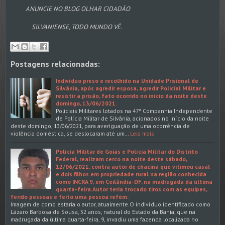
ANUNCIE NO BLOG OLHAR CIDADÃO
SILVANIENSE, TODO MUNDO VÊ.
Postagens relacionadas:
Indivíduo preso e recolhido na Unidade Prisional de
Silvânia, após agredir esposa, agredir Policial Militar e
resistir a prisão, fato ocorrido no início da noite deste
domingo, 13/06/2021.
Policiais Militares lotados na 47ª Companhia Independente
de Polícia Militar de Silvânia, acionados no início da noite
deste domingo, 13/06/2021, para averiguação de uma ocorrência de
violência doméstica, se deslocaram até um…
Leia mais
Polícia Militar de Goiás e Polícia Militar do Distrito
Federal, realizam cerco na noite deste sábado,
12/06/2021, contra autor de chacina que vitimou casal
e dois filhos em propriedade rural na região conhecida
como INCRA 9, em Ceilândia-DF, na madrugada da última
quarta-feira.Autor teria trocado tiros com as equipes,
ferido pessoas e feito uma pessoa refém.
Imagem de como estaria o autor, atualmente.O indivíduo identificado como
Lázaro Barbosa de Sousa, 32 anos, natural do Estado da Bahia, que na
madrugada da última quarta-feira, 9, invadiu uma fazenda localizada no