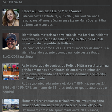
de Silvânia, há...
Falece a Silvaniense Elaine Maria Soares.
Faleceu nesta sexta-feira, 2/01/2026, em Goiânia, onde
residia, aos 58 anos, a Silvaniense Elaine Maria Soares. Filha
de Leônidas e Lourdes,...
Identificado motorista do veículo vítima fatal no acidente
ocorrido na noite deste sábado, 31/01/2025, na GO-330,
município de Leopoldo de Bulhões.
Foi identificado como Lucas Calazans, morador de Anápolis, a
vítima fatal do acidente ocorrido na noite deste sábado,
31/01/2025, na altura ...
Ação integrada de equipes da Policia Militar resultaram na
prisão em menos de 24 horas, de autores do crime de
homicídio praticado na tarde deste domingo, 1º/02/2026,
em Bonfinópolis.
Após ação integrada entre a ALI do 27º BPM, R2, equipes 27º
BPM e 43ª CIPM/CPE, em menos de 24 horas, todos os quatro autores de um
homicídi...
Homem falece enquanto trabalhava em lavoura na zona
rural de Silvânia, na tarde desta terça-feira, 3/03/2026.
Um homem com idade aproximada entre 20 e 30 anos,