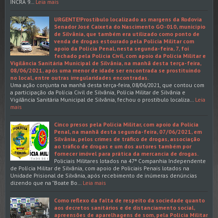
INCRA 9…
Leia mais
URGENTE!Prostibulo localizado as margens da Rodovia
Senador José Caixeta do Nascimento GO-010, município
de Silvânia, que também era utilizado como ponto de
venda de drogas estourado pela Polícia Militar com
apoio da Polícia Penal, nesta segunda-feira, 7, foi
fechado pela Polícia Civil, com apoio da Polícia Militar e
Vigilância Sanitária Municipal de Silvânia, na manhã desta terça-feira,
08/06/2021, após uma menor de idade ser encontrada se prostituindo
no local, entre outras irregularidades encontradas.
Uma ação conjunta na manhã desta terça-feira, 08/06/2021, que contou com
a participação da Polícia Civil de Silvânia, Polícia Militar de Silvânia e
Vigilância Sanitária Municipal de Silvânia, fechou o prostibulo localiza…
Leia
mais
Cinco presos pela Polícia Militar, com apoio da Policia
Penal, na manhã desta segunda-feira, 07/06/2021, em
Silvânia, pelos crimes de tráfico de drogas, associação
ao tráfico de drogas e um dos autores também por
fornecer imóvel para prática da mercancia de drogas.
Policiais Militares lotados na 47ª Companhia Independente
de Polícia Militar de Silvânia, com apoio de Policiais Penais lotados na
Unidade Prisional de Silvânia, após recebimento de inúmeras denúncias
dizendo que na "Boate Bo…
Leia mais
Como reflexo da falta de respeito da sociedade quanto
aos decretos sanitários e de distanciamento social,
apreensões de aparelhagens de som, pela Polícia Militar