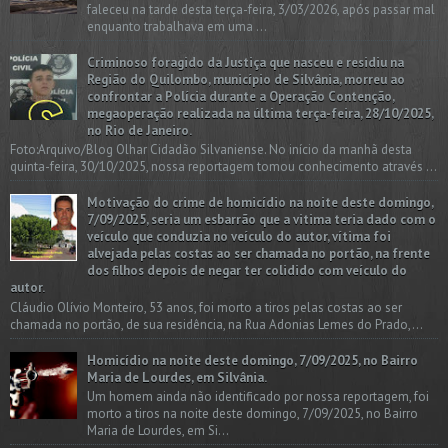
faleceu na tarde desta terça-feira, 3/03/2026, após passar mal
enquanto trabalhava em uma ...
Criminoso foragido da Justiça que nasceu e residiu na
Região do Quilombo, município de Silvânia, morreu ao
confrontar a Polícia durante a Operação Contenção,
megaoperação realizada na última terça-feira, 28/10/2025,
no Rio de Janeiro.
Foto:Arquivo/Blog Olhar Cidadão Silvaniense. No início da manhã desta
quinta-feira, 30/10/2025, nossa reportagem tomou conhecimento através ...
Motivação do crime de homicídio na noite deste domingo,
7/09/2025, seria um esbarrão que a vitima teria dado com o
veículo que conduzia no veículo do autor, vítima foi
alvejada pelas costas ao ser chamada no portão, na frente
dos filhos depois de negar ter colidido com veículo do
autor.
Cláudio Olívio Monteiro, 53 anos, foi morto a tiros pelas costas ao ser
chamada no portão, de sua residência, na Rua Adonias Lemes do Prado,...
Homicídio na noite deste domingo, 7/09/2025, no Bairro
Maria de Lourdes, em Silvânia.
Um homem ainda não identificado por nossa reportagem, foi
morto a tiros na noite deste domingo, 7/09/2025, no Bairro
Maria de Lourdes, em Si...