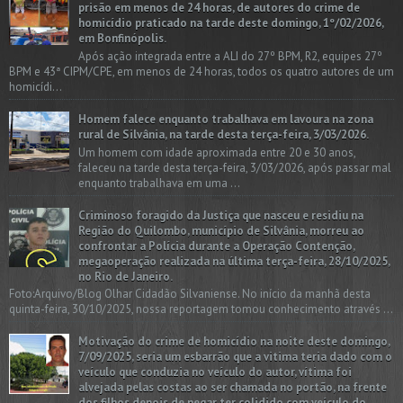
prisão em menos de 24 horas, de autores do crime de
homicídio praticado na tarde deste domingo, 1º/02/2026,
em Bonfinópolis.
Após ação integrada entre a ALI do 27º BPM, R2, equipes 27º
BPM e 43ª CIPM/CPE, em menos de 24 horas, todos os quatro autores de um
homicídi...
Homem falece enquanto trabalhava em lavoura na zona
rural de Silvânia, na tarde desta terça-feira, 3/03/2026.
Um homem com idade aproximada entre 20 e 30 anos,
faleceu na tarde desta terça-feira, 3/03/2026, após passar mal
enquanto trabalhava em uma ...
Criminoso foragido da Justiça que nasceu e residiu na
Região do Quilombo, município de Silvânia, morreu ao
confrontar a Polícia durante a Operação Contenção,
megaoperação realizada na última terça-feira, 28/10/2025,
no Rio de Janeiro.
Foto:Arquivo/Blog Olhar Cidadão Silvaniense. No início da manhã desta
quinta-feira, 30/10/2025, nossa reportagem tomou conhecimento através ...
Motivação do crime de homicídio na noite deste domingo,
7/09/2025, seria um esbarrão que a vitima teria dado com o
veículo que conduzia no veículo do autor, vítima foi
alvejada pelas costas ao ser chamada no portão, na frente
dos filhos depois de negar ter colidido com veículo do