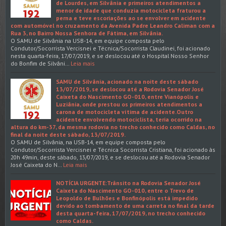
de Lourdes, em Silvânia e primeiros atendimentos a
menor de idade que conduzia motocicleta fraturou a
perna e teve escoriações ao se envolver em acidente
com automóvel no cruzamento da Avenida Padre Leandro Caliman com a
Rua 3, no Bairro Nossa Senhora de Fátima, em Silvânia.
O SAMU de Silvânia na USB-14, em equipe composta pelo
Condutor/Socorrista Vercisnei e Técnica/Socorrista Claudinei, foi acionado
nesta quarta-feira, 17/07/2019, e se deslocou até o Hospital Nosso Senhor
do Bonfim de Silvâni…
Leia mais
SAMU de Silvânia, acionado na noite deste sábado
13/07/2019, se deslocou até a Rodovia Senador José
Caixeta do Nascimento GO-010, entre Vianópolis e
Luziânia, onde prestou os primeiros atendimentos a
carona de motocicleta vítima de acidente.Outro
acidente envolvendo motociclista, teria ocorrido na
altura do km-37, da mesma rodovia no trecho conhecido como Caldas, no
final da noite deste sábado, 13/07/2019.
O SAMU de Silvânia, na USB-14, em equipe composta pelo
Condutor/Socorrista Vercisnei e Técnica Socorrista Cristiana, foi acionado às
20h 49min, deste sábado, 13/07/2019, e se deslocou até a Rodovia Senador
José Caixeta do N…
Leia mais
NOTÍCIA URGENTE:Trânsito na Rodovia Senador José
Caixeta do Nascimento GO-010, entre o Trevo de
Leopoldo de Bulhões e Bonfinópolis está impedido
devido ao tombamento de uma carreta no final da tarde
desta quarta-feira, 17/07/2019, no trecho conhecido
como Caldas.