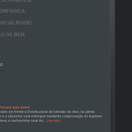
ILVANIENSE:
FIANÇA,
RCIALIDADE!
 DE BEM.
.
ÃO
Procuro meu dono!
rado em frente a Distribuidora de bebidas do Alex, na última
o e o cãozinho será entregue mediante comprovação do legítimo
dono, o cachorrinho será dis…
Leia mais