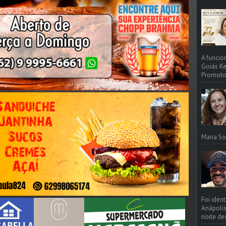
A funcio
Goiás Ke
Promotori
Maria So
Foi iden
Anápolis
noite de