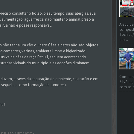
preciso consultar o bolso, o seu tempo, suas alergias, sua
, alimentação, água fresca, não manter o animal preso a
A equipe
a rua não é posse responsável.
compost
Técnica/
em...
ito não tenha um cão ou gato.Cães e gatos não são objetos,
dicamentos, vacinas, ambiente limpo e higienizado
usive de cães da raça Pitbull, seguem acontecendo
estradas vicinais do município e as adoções diminuem
Companhi
produzam, através da separação de ambiente, castração e em
Silvânia
rá sequelas como formação de tumores).
com as a
me!