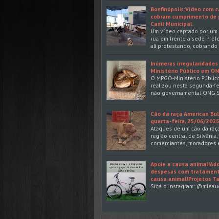
Bonfinópolis:Vídeo com c
cobram cumprimento de 
Canil Municipal.
Um vídeo captado por um 
rua em frente a sede Pref
ali protestando, cobrand
Inúmeras irregularidades
Ministério Público em O
O MPGO-Ministério Público
realizou nesta segunda-fe
não governamental-ONG S
Cão da raça American Bul
quarta-feira, 25/06/2025,
Ataques de um cão da raça
região central de Silvânia
comerciantes, moradores 
Apoie a causa animal!Ad
despesas com tratamento
causa animal!Projetos 
Siga o Instagram: @miea