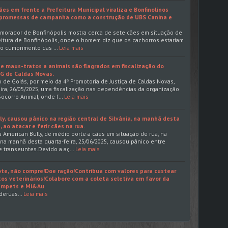
ães em frente a Prefeitura Municipal viraliza e Bonfinolinos
promessas de campanha como a construção de UBS Canina e
morador de Bonfinópolis mostra cerca de sete cães em situação de
eitura de Bonfinópolis, onde o homem diz que os cachorros estariam
o o cumprimento das …
Leia mais
 e maus-tratos a animais são flagrados em fiscalização do
NG de Caldas Novas.
 de Goiás, por meio da 4ª Promotoria de Justiça de Caldas Novas,
ira, 26/05/2025, uma fiscalização nas dependências da organização
ocorro Animal, onde f…
Leia mais
ly, causou pânico na região central de Silvânia, na manhã desta
 ao atacar e ferir cães na rua.
 American Bully, de médio porte a cães em situação de rua, na
, na manhã desta quarta-feira, 25/06/2025, causou pânico entre
e transeuntes.Devido a aç…
Leia mais
ote, não compre!Doe ração!Contribua com valores para custear
s veterinários!Colabore com a coleta seletiva em favor da
Tampets e Mi&Au
uderuas…
Leia mais