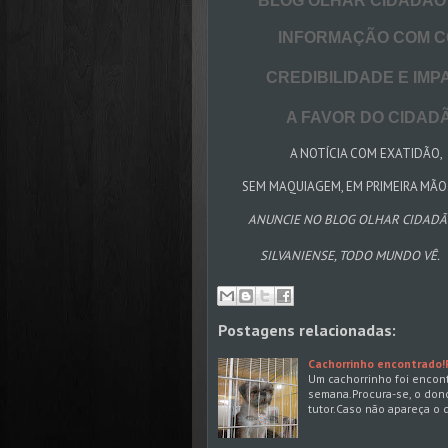
BLOG OLHAR CIDADÃO S
INFORMAÇÃO COM CON
CREDIBILIDADE E IMPA
A FAVOR DO CIDADÃO
A NOTÍCIA COM EXATIDÃO,
SEM MAQUIAGEM, EM PRIMEIRA MÃO
ANUNCIE NO BLOG OLHAR CIDAD
SILVANIENSE, TODO MUNDO VÊ.
Postagens relacionadas:
Cachorrinho encontrado!
Um cachorrinho foi encont
semana.Procura-se, o don
tutor.Caso não apareça o 