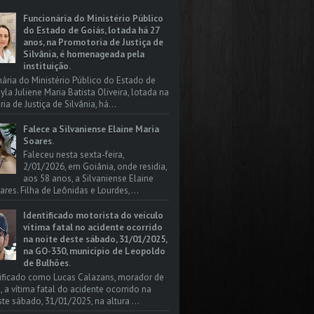
Funcionária do Ministério Público
do Estado de Goiás, lotada há 27
anos, na Promotoria de Justiça de
Silvânia, é homenageada pela
instituição.
nária do Ministério Público do Estado de
yla Juliene Maria Batista Oliveira, lotada na
a de Justiça de Silvânia, há...
Falece a Silvaniense Elaine Maria
Soares.
Faleceu nesta sexta-feira,
2/01/2026, em Goiânia, onde residia,
aos 58 anos, a Silvaniense Elaine
ares. Filha de Leônidas e Lourdes,...
Identificado motorista do veículo
vítima fatal no acidente ocorrido
na noite deste sábado, 31/01/2025,
na GO-330, município de Leopoldo
de Bulhões.
tificado como Lucas Calazans, morador de
, a vítima fatal do acidente ocorrido na
ste sábado, 31/01/2025, na altura ...