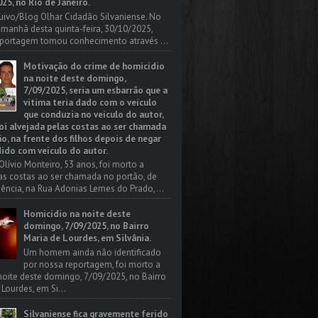
25, no Rio de Janeiro.
uivo/Blog Olhar Cidadão Silvaniense. No
a manhã desta quinta-feira, 30/10/2025,
portagem tomou conhecimento através ...
Motivação do crime de homicídio
na noite deste domingo,
7/09/2025, seria um esbarrão que a
vitima teria dado com o veículo
que conduzia no veículo do autor,
oi alvejada pelas costas ao ser chamada
o, na frente dos filhos depois de negar
dido com veículo do autor.
Olívio Monteiro, 53 anos, foi morto a
las costas ao ser chamada no portão, de
dência, na Rua Adonias Lemes do Prado,...
Homicídio na noite deste
domingo, 7/09/2025, no Bairro
Maria de Lourdes, em Silvânia.
Um homem ainda não identificado
por nossa reportagem, foi morto a
 noite deste domingo, 7/09/2025, no Bairro
 Lourdes, em Si...
Silvaniense fica gravemente ferido