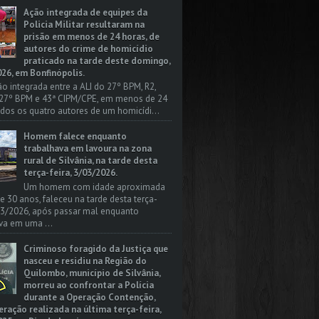
Ação integrada de equipes da
Policia Militar resultaram na
prisão em menos de 24 horas, de
autores do crime de homicídio
praticado na tarde deste domingo,
26, em Bonfinópolis.
o integrada entre a ALI do 27º BPM, R2,
 27º BPM e 43ª CIPM/CPE, em menos de 24
odos os quatro autores de um homicídi...
Homem falece enquanto
trabalhava em lavoura na zona
rural de Silvânia, na tarde desta
terça-feira, 3/03/2026.
Um homem com idade aproximada
 e 30 anos, faleceu na tarde desta terça-
/03/2026, após passar mal enquanto
va em uma ...
Criminoso foragido da Justiça que
nasceu e residiu na Região do
Quilombo, município de Silvânia,
morreu ao confrontar a Polícia
durante a Operação Contenção,
ação realizada na última terça-feira,