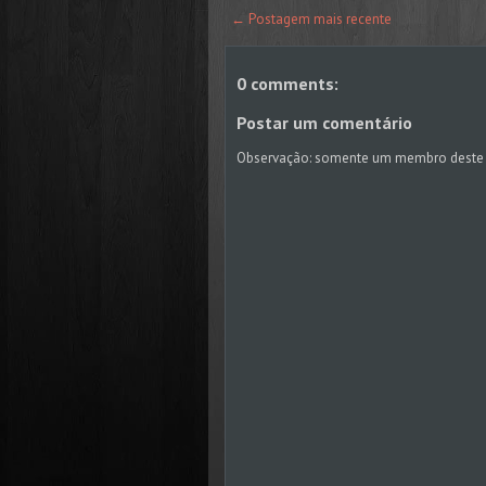
← Postagem mais recente
0 comments:
Postar um comentário
Observação: somente um membro deste 