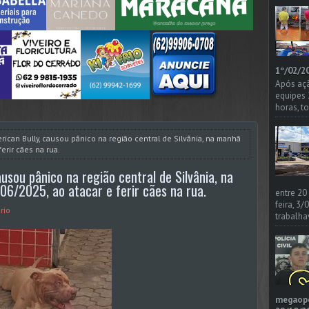
1º/02/20
Após açã
equipes
horas, t
rican Bully, causou pânico na região central de Silvânia, na manhã
ferir cães na rua.
usou pânico na região central de Silvânia, na
06/2025, ao atacar e ferir cães na rua.
entre 20
feira, 3
rio
trabalha
megaoper