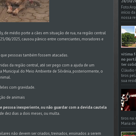
28/10/20
Foto:Arq
início d
nossa re
, de médio porte a cães em situação de rua, na região central
a, 25/06/2025, causou pânico entre comerciantes, moradores e
vítima f
e, que pessoas também fossem atacadas.
no portã
ter coli
enidas da região central, até ser pego com a ajuda de um
Cláudio 
ia Municipal do Meio Ambiente de Silvânia, posteriormente, o
tiros pe
animal.
sua resi
deles com gravidade.
ção de animais
de pessoa inexperiente, ou não guardar com a devida cautela
 de dez dias a dois meses, ou multa.
tiros na
Maria de
imilares não devem ser criados, treinados, ensinados a serem