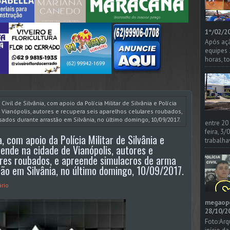
1º/02/20
Após açã
equipes
horas, t
Civil de Silvânia, com apoio da Polícia Militar de Silvânia e Polícia
e Vianópolis, autores e recupera seis aparelhos celulares roubados,
ados durante arrastão em Silvânia, no último domingo, 10/09/2017.
entre 20
feira, 3
a, com apoio da Polícia Militar de Silvânia e
trabalha
prende na cidade de Vianópolis, autores e
ares roubados, e apreende simulacros de arma
ão em Silvânia, no último domingo, 10/09/2017.
rio
megaoper
28/10/20
Foto:Arq