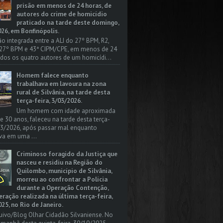
prisão em menos de 24 horas, de
autores do crime de homicídio
praticado na tarde deste domingo,
26, em Bonfinópolis.
o integrada entre a ALI do 27º BPM, R2,
 27º BPM e 43ª CIPM/CPE, em menos de 24
odos os quatro autores de um homicídi...
Homem falece enquanto
trabalhava em lavoura na zona
rural de Silvânia, na tarde desta
terça-feira, 3/03/2026.
Um homem com idade aproximada
 e 30 anos, faleceu na tarde desta terça-
/03/2026, após passar mal enquanto
va em uma ...
Criminoso foragido da Justiça que
nasceu e residiu na Região do
Quilombo, município de Silvânia,
morreu ao confrontar a Polícia
durante a Operação Contenção,
ação realizada na última terça-feira,
25, no Rio de Janeiro.
uivo/Blog Olhar Cidadão Silvaniense. No