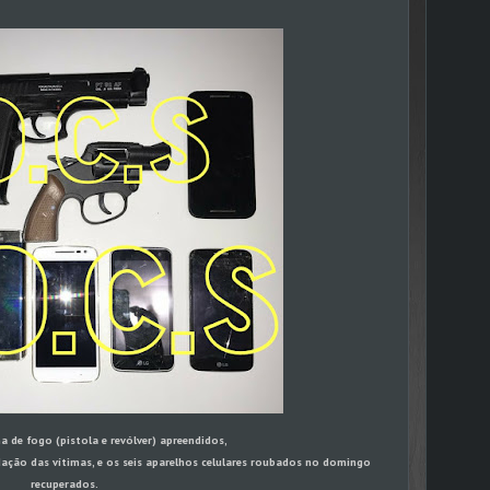
 de fogo (pistola e revólver) apreendidos,
dação das vítimas, e os seis aparelhos celulares roubados no domingo
recuperados.