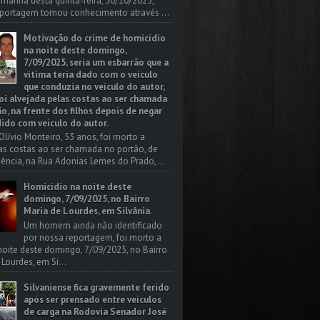
a manhã desta quinta-feira, 30/10/2025,
portagem tomou conhecimento através ...
Motivação do crime de homicídio
na noite deste domingo,
7/09/2025, seria um esbarrão que a
vitima teria dado com o veículo
que conduzia no veículo do autor,
oi alvejada pelas costas ao ser chamada
o, na frente dos filhos depois de negar
dido com veículo do autor.
Olívio Monteiro, 53 anos, foi morto a
las costas ao ser chamada no portão, de
dência, na Rua Adonias Lemes do Prado,...
Homicídio na noite deste
domingo, 7/09/2025, no Bairro
Maria de Lourdes, em Silvânia.
Um homem ainda não identificado
por nossa reportagem, foi morto a
 noite deste domingo, 7/09/2025, no Bairro
 Lourdes, em Si...
Silvaniense fica gravemente ferido
após ser prensado entre veículos
de carga na Rodovia Senador José