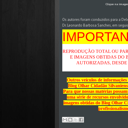
Clique na image
Os
autores foram conduzidos para a Dele
Dr. Leonardo Barbosa Sanches, em seguid
encontram-se, recolhidos e a disposição 
IMPORTA
REPRODUÇÃO TOTAL OU PAR
E IMAGENS OBTIDAS DO 
AUTORIZADAS, DESDE 
Outros veículos de informações 
Blog Olhar Cidadão Silvaniense
Para que nossas matérias possam s
uma série de recursos envolvido
imagens obtidas do Blog Olhar Cid
profissionalism