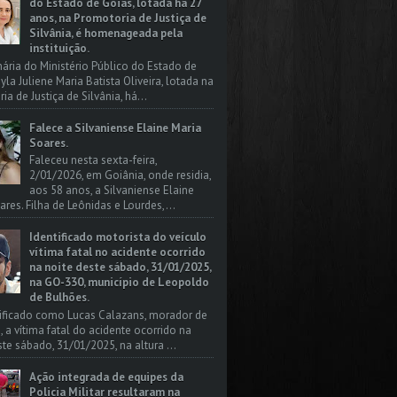
do Estado de Goiás, lotada há 27
anos, na Promotoria de Justiça de
Silvânia, é homenageada pela
instituição.
nária do Ministério Público do Estado de
yla Juliene Maria Batista Oliveira, lotada na
a de Justiça de Silvânia, há...
Falece a Silvaniense Elaine Maria
Soares.
Faleceu nesta sexta-feira,
2/01/2026, em Goiânia, onde residia,
aos 58 anos, a Silvaniense Elaine
ares. Filha de Leônidas e Lourdes,...
Identificado motorista do veículo
vítima fatal no acidente ocorrido
na noite deste sábado, 31/01/2025,
na GO-330, município de Leopoldo
de Bulhões.
tificado como Lucas Calazans, morador de
, a vítima fatal do acidente ocorrido na
ste sábado, 31/01/2025, na altura ...
Ação integrada de equipes da
Policia Militar resultaram na