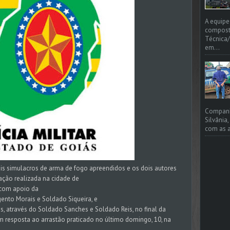
A equipe
compost
Técnica/
em...
Companhi
Silvânia
com as a
ois simulacros de arma de fogo apreendidos e os dois autores
ação realizada na cidade de
, com apoio da
rgento Morais e Soldado Siqueira, e
is, através do Soldado Sanches e Soldado Reis, no final da
m resposta ao arrastão praticado no último domingo, 10, na