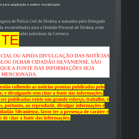
m para ampliação e melhor visualização.
gacia de Polícia Civil de Silvânia, e autuados pelo Delegado
a, encaminhados para a Unidade Prisional de Silvânia, onde
das autoridades judiciárias da Comarca.
NTE
CIAL OU AINDA DIVULGAÇÃO DAS NOTÍCIAS
BLOG OLHAR CIDADÃO SILVANIENSE, SÃO
QUE A FONTE DAS INFORMAÇÕES SEJA
MENCIONADA.
estão colhendo as notícias prontas publicadas pelo
, e divulgando sem citar a fonte das informações.
er publicadas existe um grande esforço, trabalho, e
s, portanto, ao reproduzir, divulgar informações e
adão Silvaniense, favor ter a presença de caráter e
o de citar a fonte das informações.