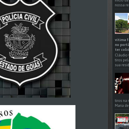
início d
nossa re
vítima f
no portã
ter coli
Cláudio 
tiros pe
sua resi
tiros na
Maria de