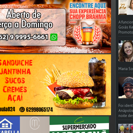
A funcio
Goiás Ke
Promotori
Maria So
Foi iden
Anápolis
noite de