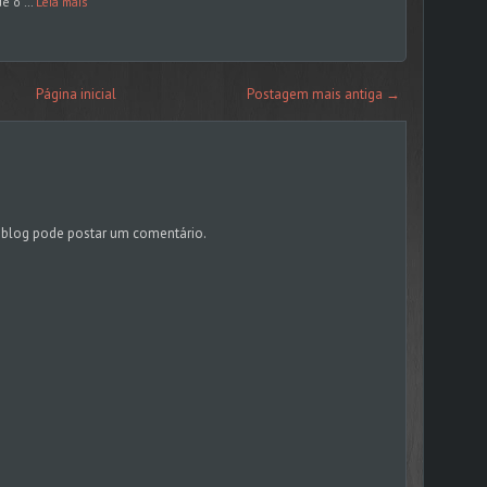
ue o …
Leia mais
Página inicial
Postagem mais antiga →
blog pode postar um comentário.