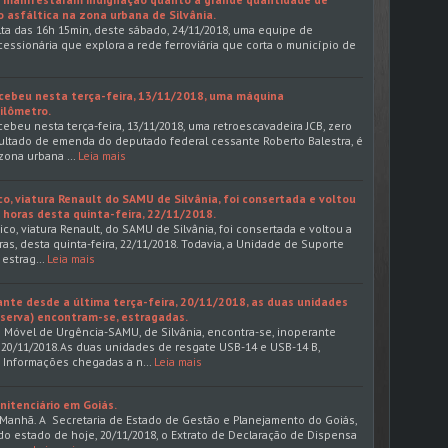
 asfáltica na zona urbana de Silvânia.
volta das 16h 15min, deste sábado, 24/11/2018, uma equipe de
cessionária que explora a rede ferroviária que corta o município de
recebeu nesta terça-feira, 13/11/2018, uma máquina
ilômetro.
ecebeu nesta terça-feira, 13/11/2018, uma retroescavadeira JCB, zero
ultado de emenda do deputado federal cessante Roberto Balestra, é
zona urbana …
Leia mais
o, viatura Renault do SAMU de Silvânia, foi consertada e voltou
4 horas desta quinta-feira, 22/11/2018.
o, viatura Renault, do SAMU de Silvânia, foi consertada e voltou a
ras, desta quinta-feira, 22/11/2018. Todavia, a Unidade de Suporte
e estrag…
Leia mais
ante desde a última terça-feira, 20/11/2018, as duas unidades
reserva) encontram-se, estragadas.
Móvel de Urgência-SAMU, de Silvânia, encontra-se, inoperante
a, 20/11/2018.As duas unidades de resgate USB-14 e USB-14 B,
. Informações chegadas a n…
Leia mais
nitenciário em Goiás.
a Manhã. A Secretaria de Estado de Gestão e Planejamento do Goiás,
 do estado de hoje, 20/11/2018, o Extrato de Declaração de Dispensa