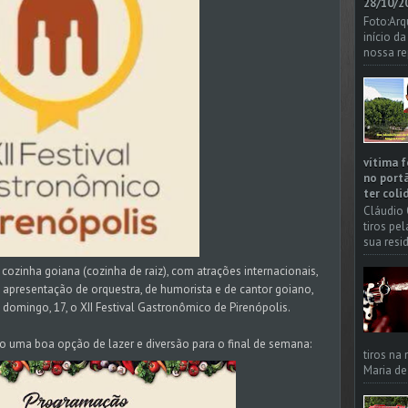
28/10/20
Foto:Arq
início d
nossa re
vítima f
no portã
ter coli
Cláudio 
tiros pe
sua resi
 cozinha goiana (cozinha de raiz), com atrações internacionais,
, apresentação de orquestra, de humorista e de cantor goiano,
até domingo, 17, o XII Festival Gastronômico de Pirenópolis.
to uma boa opção de lazer e diversão para o final de semana:
tiros na
Maria de