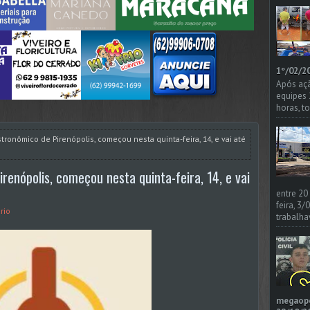
1º/02/20
Após açã
equipes
horas, t
stronômico de Pirenópolis, começou nesta quinta-feira, 14, e vai até
irenópolis, começou nesta quinta-feira, 14, e vai
entre 20
feira, 3
rio
trabalha
megaoper