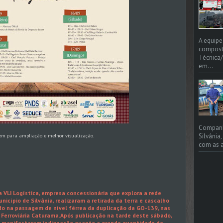
A equipe
compost
Técnica/
em...
Companhi
Silvânia
em para ampliação e melhor visualização.
com as a
a VLI Logística, empresa concessionária que explora a rede
unicípio de Silvânia, realizaram a retirada da terra e cascalho
do na passagem de nível férrea da duplicação da GO-139, nas
 Ferroviária Caturama.Após publicação na tarde deste sábado,
m manifestaram indignação quanto a grande quantidade de