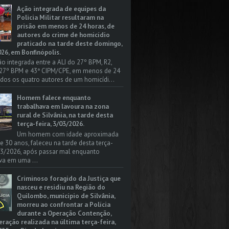
Ação integrada de equipes da
Policia Militar resultaram na
prisão em menos de 24 horas, de
autores do crime de homicídio
praticado na tarde deste domingo,
26, em Bonfinópolis.
o integrada entre a ALI do 27º BPM, R2,
 27º BPM e 43ª CIPM/CPE, em menos de 24
odos os quatro autores de um homicídi...
Homem falece enquanto
trabalhava em lavoura na zona
rural de Silvânia, na tarde desta
terça-feira, 3/03/2026.
Um homem com idade aproximada
 e 30 anos, faleceu na tarde desta terça-
/03/2026, após passar mal enquanto
va em uma ...
Criminoso foragido da Justiça que
nasceu e residiu na Região do
Quilombo, município de Silvânia,
morreu ao confrontar a Polícia
durante a Operação Contenção,
ação realizada na última terça-feira,