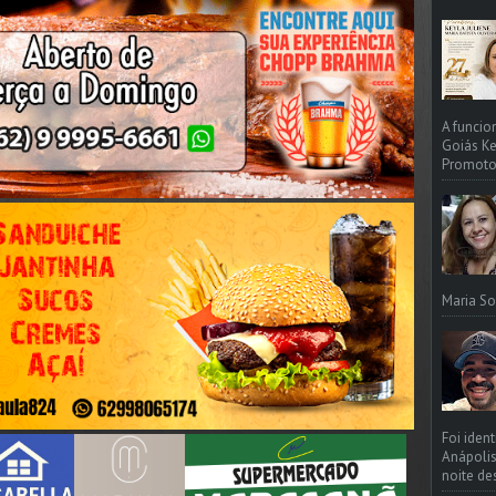
A funcio
Goiás Ke
Promotori
Maria So
Foi iden
Anápolis
noite de