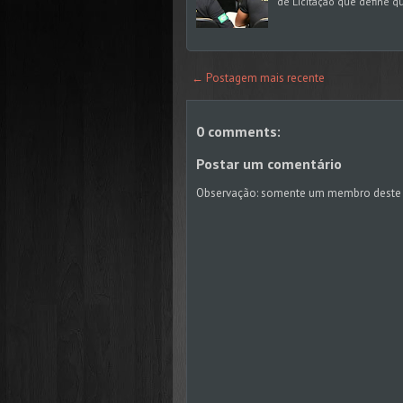
de Licitação que define q
← Postagem mais recente
0 comments:
Postar um comentário
Observação: somente um membro deste 