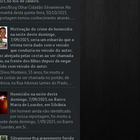
25, no Rio de Janeiro.
uivo/Blog Olhar Cidadão Silvaniense. No
a manhã desta quinta-feira, 30/10/2025,
portagem tomou conhecimento através ...
Motivação do crime de homicídio
na noite deste domingo,
7/09/2025, seria um esbarrão que a
vitima teria dado com o veículo
que conduzia no veículo do autor,
oi alvejada pelas costas ao ser chamada
o, na frente dos filhos depois de negar
dido com veículo do autor.
Olívio Monteiro, 53 anos, foi morto a
las costas ao ser chamada no portão, de
dência, na Rua Adonias Lemes do Prado,...
Homicídio na noite deste
domingo, 7/09/2025, no Bairro
Maria de Lourdes, em Silvânia.
Um homem ainda não identificado
por nossa reportagem, foi morto a
 noite deste domingo, 7/09/2025, no Bairro
 Lourdes, em Si...
Silvaniense fica gravemente ferido