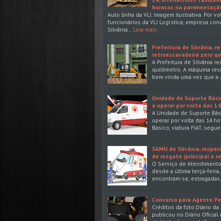
buracos na pavimentação
Auto linha da VLI. Imagem ilustrativa. Por 
funcionários da VLI Logística, empresa con
Silvânia…
Leia mais
Prefeitura de Silvânia, 
retroescavadeira zero qu
A Prefeitura de Silvânia r
quilômetro. A máquina res
bem vinda uma vez que a 
Unidade de Suporte Básic
a operar por volta das 1
A Unidade de Suporte Básic
operar por volta das 14 ho
Básico, viatura FIAT, segu
SAMU de Silvânia, inoper
de resgate (principal e 
O Serviço de Atendimento 
desde a última terça-feir
encontram-se, estragadas
Concurso para Agente Pe
Créditos da foto:Diário d
publicou no Diário Oficial