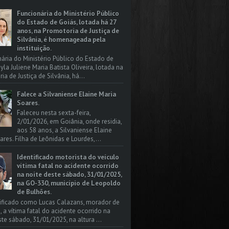
Funcionária do Ministério Público
do Estado de Goiás, lotada há 27
anos, na Promotoria de Justiça de
Silvânia, é homenageada pela
instituição.
nária do Ministério Público do Estado de
yla Juliene Maria Batista Oliveira, lotada na
a de Justiça de Silvânia, há...
Falece a Silvaniense Elaine Maria
Soares.
Faleceu nesta sexta-feira,
2/01/2026, em Goiânia, onde residia,
aos 58 anos, a Silvaniense Elaine
ares. Filha de Leônidas e Lourdes,...
Identificado motorista do veículo
vítima fatal no acidente ocorrido
na noite deste sábado, 31/01/2025,
na GO-330, município de Leopoldo
de Bulhões.
tificado como Lucas Calazans, morador de
, a vítima fatal do acidente ocorrido na
ste sábado, 31/01/2025, na altura ...