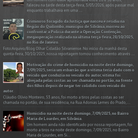
faleceu na tarde desta terça-feira, 3/03/2026, após passar mal
enquanto trabalhava em uma ...
Criminoso foragido da Justiça que nasceu e residiu na
Região do Quilombo, município de Silvânia, morreu ao
confrontar a Polícia durante a Operação Contenção,
megaoperação realizada na última terça-feira, 28/10/2025,
no Rio de Janeiro.
Foto:Arquivo/Blog Olhar Cidadão Silvaniense. No início da manhã desta
quinta-feira, 30/10/2025, nossa reportagem tomou conhecimento através ...
Motivação do crime de homicídio na noite deste domingo,
7/09/2025, seria um esbarrão que a vitima teria dado com o
veículo que conduzia no veículo do autor, vítima foi
alvejada pelas costas ao ser chamada no portão, na frente
dos filhos depois de negar ter colidido com veículo do
autor.
Cláudio Olívio Monteiro, 53 anos, foi morto a tiros pelas costas ao ser
chamada no portão, de sua residência, na Rua Adonias Lemes do Prado,...
Homicídio na noite deste domingo, 7/09/2025, no Bairro
Maria de Lourdes, em Silvânia.
Um homem ainda não identificado por nossa reportagem, foi
morto a tiros na noite deste domingo, 7/09/2025, no Bairro
Maria de Lourdes, em Si...