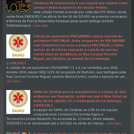
condutor da motocicleta e sua esposa que viajava como
carona e deixa ocupantes do veículo feridos.
Uma colisão frontal ocorrida por volta das 07h 30min, desta
sexta-feira, 08/09/2017, na altura do km-56, da GO-010, na primeira curva após
a Barreira da Polícia Rodoviária Estadual (para quem trafega sentido
Silvânia/Leopol…
Leia mais
Colisão de automóvel VW/SAVEIRO, contra traseira de
automóvel FIAT/PÁLIO, deixa ocupantes do VW/SAVEIRO
com ferimentos no rosto e projeta FIAT/PÁLIO, a vários
metros de distância causando a colisão do mesmo
contra muro de residência, na Rua Coronel Vicente
Miguel, em Silvânia, na manhã deste domingo,
17/09/2017.
A colisão de um automóvel VW/SAVEIRO CS 1.6, cor vermelha, ano 2010,
modelo 2010, placas NKQ-1229, de Leopoldo de Bulhões, que trafegava pela
Rua Coronel Vicente Miguel, sentido Bairro/Centro, contra a traseira de um…
Leia mais
SAMU de Silvânia presta atendimento a vítimas de dois
acidentes em Vianópolis, sendo um com vítima fatal, na
noite deste sábado, 23, e madrugada deste domingo,
24/09/2017.
A equipe do SAMU, de Silvânia, na USB-14, em equipe
composta pelo Condutor/Socorrista Argeu e
Técnica/Socorrista Nazareth, foi acionada às 22 horas, deste sábado,
23/09/2017, e se deslocaram até a GO-010, na saída de Vianóp…
Leia mais
Acidente de trânsito na Rua Coronel Vicente Miguel, em