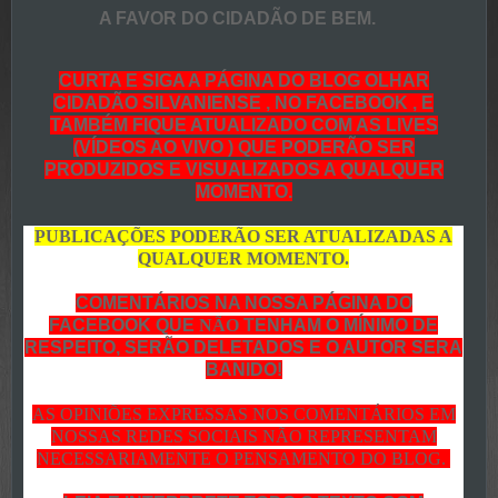
A FAVOR DO CIDADÃO DE BEM.
CURTA E SIGA A PÁGINA DO BLOG OLHAR
CIDADÃO SILVANIENSE , NO FACEBOOK , E
TAMBÉM FIQUE ATUALIZADO COM AS LIVES
(VÍDEOS AO VIVO ) QUE PODERÃO SER
PRODUZIDOS E VISUALIZADOS A QUALQUER
MOMENTO.
PUBLICAÇÕES PODERÃO SER ATUALIZADAS A
QUALQUER MOMENTO.
COMENTÁRIOS NA NOSSA PÁGINA DO
FACEBOOK QUE
NÃO
TENHAM O MÍNIMO DE
RESPEITO, SERÃO DELETADOS E O AUTOR SERA
BANIDO!
AS OPINIÕES EXPRESSAS NOS COMENTÁRIOS EM
NOSSAS REDES SOCIAIS NÃO REPRESENTAM
NECESSARIAMENTE O PENSAMENTO DO BLOG.