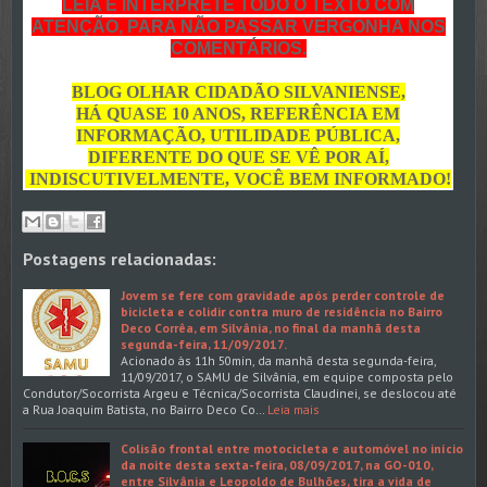
LEIA E INTERPRETE TODO O TEXTO COM
ATENÇÃO, PARA NÃO PASSAR VERGONHA NOS
COMENTÁRIOS.
BLOG OLHAR CIDADÃO SILVANIENSE,
HÁ QUASE 10 ANOS, REFERÊNCIA EM
INFORMAÇÃO, UTILIDADE PÚBLICA,
DIFERENTE DO QUE SE VÊ POR AÍ,
INDISCUTIVELMENTE, VOCÊ BEM INFORMADO!
Postagens relacionadas:
Jovem se fere com gravidade após perder controle de
bicicleta e colidir contra muro de residência no Bairro
Deco Corrêa, em Silvânia, no final da manhã desta
segunda-feira, 11/09/2017.
Acionado às 11h 50min, da manhã desta segunda-feira,
11/09/2017, o SAMU de Silvânia, em equipe composta pelo
Condutor/Socorrista Argeu e Técnica/Socorrista Claudinei, se deslocou até
a Rua Joaquim Batista, no Bairro Deco Co…
Leia mais
Colisão frontal entre motocicleta e automóvel no início
da noite desta sexta-feira, 08/09/2017, na GO-010,
entre Silvânia e Leopoldo de Bulhões, tira a vida de