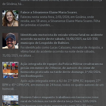
de Silvânia, há...
Falece a Silvaniense Elaine Maria Soares.
Faleceu nesta sexta-feira, 2/01/2026, em Goiânia, onde
residia, aos 58 anos, a Silvaniense Elaine Maria Soares. Filha
de Leônidas e Lourdes,...
Identificado motorista do veículo vítima fatal no acidente
ocorrido na noite deste sábado, 31/01/2025, na GO-330,
município de Leopoldo de Bulhões.
Foi identificado como Lucas Calazans, morador de Anápolis, a
vítima fatal do acidente ocorrido na noite deste sábado,
31/01/2025, na altura ...
Ação integrada de equipes da Policia Militar resultaram na
prisão em menos de 24 horas, de autores do crime de
homicídio praticado na tarde deste domingo, 1º/02/2026,
em Bonfinópolis.
Após ação integrada entre a ALI do 27º BPM, R2, equipes 27º
BPM e 43ª CIPM/CPE, em menos de 24 horas, todos os quatro autores de um
homicídi...
Homem falece enquanto trabalhava em lavoura na zona
rural de Silvânia, na tarde desta terça-feira, 3/03/2026.
Um homem com idade aproximada entre 20 e 30 anos,