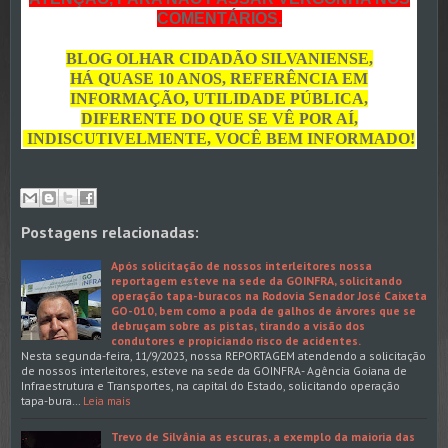
COMENTÁRIOS.
BLOG OLHAR CIDADÃO SILVANIENSE,
HÁ QUASE 10 ANOS, REFERÊNCIA EM
INFORMAÇÃO, UTILIDADE PÚBLICA,
DIFERENTE DO QUE SE VÊ POR AÍ,
INDISCUTIVELMENTE, VOCÊ BEM INFORMADO!
Postagens relacionadas:
Após solicitação de nossos interleitores nossa
reportagem esteve na sede da GOINFRA, solicitando
operação tapa-buracos na Rodovia Senador José Caixeta
GO-010, bem como a poda de galhos de árvores que se
debruçam sobre as pistas, tirando a visão dos
condutores e propiciando risco de acidentes.
Nesta segunda-feira, 11/9/2023, nossa REPORTAGEM atendendo a solicitação
de nossos interleitores, esteve na sede da GOINFRA- Agência Goiana de
Infraestrutura e Transportes, na capital do Estado, solicitando operação
tapa-bura…
Leia mais
Trevo de Silvânia as escuras, a exemplo da maioria das