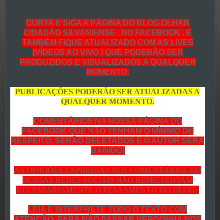
CURTA E SIGA A PÁGINA DO BLOG OLHAR
CIDADÃO SILVANIENSE , NO FACEBOOK , E
TAMBÉM FIQUE ATUALIZADO COM AS LIVES
(VÍDEOS AO VIVO ) QUE PODERÃO SER
PRODUZIDOS E VISUALIZADOS A QUALQUER
MOMENTO.
PUBLICAÇÕES PODERÃO SER ATUALIZADAS A
QUALQUER MOMENTO.
COMENTÁRIOS NA NOSSA PÁGINA DO
FACEBOOK QUE
NÃO
TENHAM O MÍNIMO DE
RESPEITO, SERÃO DELETADOS E O AUTOR SERA
BANIDO!
AS OPINIÕES EXPRESSAS NOS COMENTÁRIOS EM
NOSSAS REDES SOCIAIS NÃO REPRESENTAM
NECESSARIAMENTE O PENSAMENTO DO BLOG.
LEIA E INTERPRETE TODO O TEXTO COM
ATENÇÃO, PARA NÃO PASSAR VERGONHA NOS