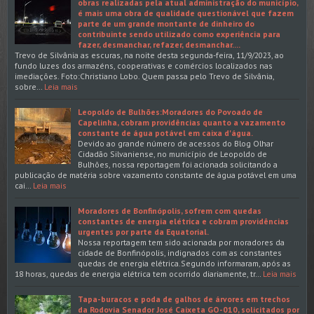
obras realizadas pela atual administração do município,
é mais uma obra de qualidade questionável que fazem
parte de um grande montante de dinheiro do
contribuinte sendo utilizado como experiência para
fazer, desmanchar, refazer, desmanchar....
Trevo de Silvânia as escuras, na noite desta segunda-feira, 11/9/2023, ao
fundo luzes dos armazéns, cooperativas e comércios localizados nas
imediações. Foto:Christiano Lobo. Quem passa pelo Trevo de Silvânia,
sobre…
Leia mais
Leopoldo de Bulhões:Moradores do Povoado de
Capelinha, cobram providências quanto a vazamento
constante de água potável em caixa d'água.
Devido ao grande número de acessos do Blog Olhar
Cidadão Silvaniense, no município de Leopoldo de
Bulhões, nossa reportagem foi acionada solicitando a
publicação de matéria sobre vazamento constante de água potável em uma
cai…
Leia mais
Moradores de Bonfinópolis, sofrem com quedas
constantes de energia elétrica e cobram providências
urgentes por parte da Equatorial.
Nossa reportagem tem sido acionada por moradores da
cidade de Bonfinópolis, indignados com as constantes
quedas de energia elétrica.Segundo informaram, após as
18 horas, quedas de energia elétrica tem ocorrido diariamente, tr…
Leia mais
Tapa-buracos e poda de galhos de árvores em trechos
da Rodovia Senador José Caixeta GO-010, solicitados por