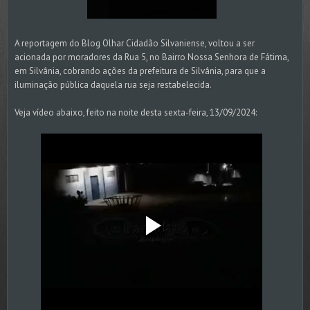
A reportagem do Blog Olhar Cidadão Silvaniense, voltou a ser
acionada por moradores da Rua 5, no Bairro Nossa Senhora de Fátima,
em Silvânia, cobrando ações da prefeitura de Silvânia, para que a
iluminação pública daquela rua seja restabelecida.
Veja vídeo abaixo, feito na noite desta sexta-feira, 13/09/2024: