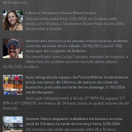
de Silvânia, há...
Falece a Silvaniense Elaine Maria Soares.
Faleceu nesta sexta-feira, 2/01/2026, em Goiânia, onde
residia, aos 58 anos, a Silvaniense Elaine Maria Soares. Filha
de Leônidas e Lourdes,...
Identificado motorista do veículo vítima fatal no acidente
ocorrido na noite deste sábado, 31/01/2025, na GO-330,
município de Leopoldo de Bulhões.
Foi identificado como Lucas Calazans, morador de Anápolis, a
vítima fatal do acidente ocorrido na noite deste sábado,
31/01/2025, na altura ...
Ação integrada de equipes da Policia Militar resultaram na
prisão em menos de 24 horas, de autores do crime de
homicídio praticado na tarde deste domingo, 1º/02/2026,
em Bonfinópolis.
Após ação integrada entre a ALI do 27º BPM, R2, equipes 27º
BPM e 43ª CIPM/CPE, em menos de 24 horas, todos os quatro autores de um
homicídi...
Homem falece enquanto trabalhava em lavoura na zona
rural de Silvânia, na tarde desta terça-feira, 3/03/2026.
Um homem com idade aproximada entre 20 e 30 anos,