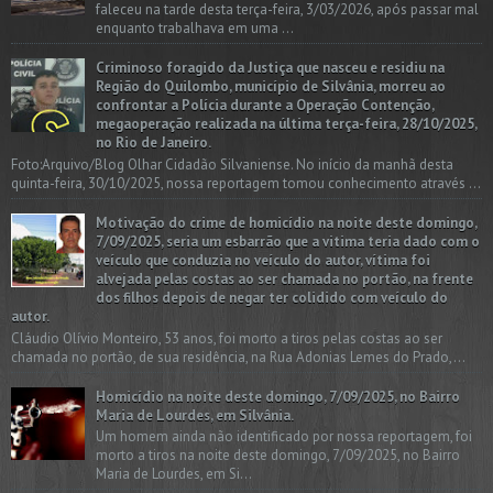
faleceu na tarde desta terça-feira, 3/03/2026, após passar mal
enquanto trabalhava em uma ...
Criminoso foragido da Justiça que nasceu e residiu na
Região do Quilombo, município de Silvânia, morreu ao
confrontar a Polícia durante a Operação Contenção,
megaoperação realizada na última terça-feira, 28/10/2025,
no Rio de Janeiro.
Foto:Arquivo/Blog Olhar Cidadão Silvaniense. No início da manhã desta
quinta-feira, 30/10/2025, nossa reportagem tomou conhecimento através ...
Motivação do crime de homicídio na noite deste domingo,
7/09/2025, seria um esbarrão que a vitima teria dado com o
veículo que conduzia no veículo do autor, vítima foi
alvejada pelas costas ao ser chamada no portão, na frente
dos filhos depois de negar ter colidido com veículo do
autor.
Cláudio Olívio Monteiro, 53 anos, foi morto a tiros pelas costas ao ser
chamada no portão, de sua residência, na Rua Adonias Lemes do Prado,...
Homicídio na noite deste domingo, 7/09/2025, no Bairro
Maria de Lourdes, em Silvânia.
Um homem ainda não identificado por nossa reportagem, foi
morto a tiros na noite deste domingo, 7/09/2025, no Bairro
Maria de Lourdes, em Si...