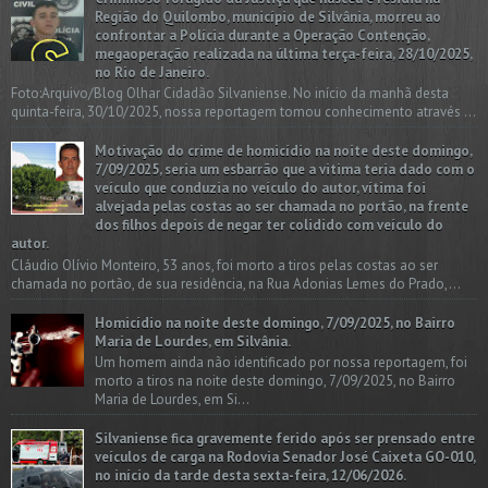
Região do Quilombo, município de Silvânia, morreu ao
confrontar a Polícia durante a Operação Contenção,
megaoperação realizada na última terça-feira, 28/10/2025,
no Rio de Janeiro.
Foto:Arquivo/Blog Olhar Cidadão Silvaniense. No início da manhã desta
quinta-feira, 30/10/2025, nossa reportagem tomou conhecimento através ...
Motivação do crime de homicídio na noite deste domingo,
7/09/2025, seria um esbarrão que a vitima teria dado com o
veículo que conduzia no veículo do autor, vítima foi
alvejada pelas costas ao ser chamada no portão, na frente
dos filhos depois de negar ter colidido com veículo do
autor.
Cláudio Olívio Monteiro, 53 anos, foi morto a tiros pelas costas ao ser
chamada no portão, de sua residência, na Rua Adonias Lemes do Prado,...
Homicídio na noite deste domingo, 7/09/2025, no Bairro
Maria de Lourdes, em Silvânia.
Um homem ainda não identificado por nossa reportagem, foi
morto a tiros na noite deste domingo, 7/09/2025, no Bairro
Maria de Lourdes, em Si...
Silvaniense fica gravemente ferido após ser prensado entre
veículos de carga na Rodovia Senador José Caixeta GO-010,
no início da tarde desta sexta-feira, 12/06/2026.