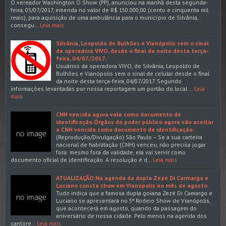
O vereador Washington O Show (PP), anunciou na manhã desta segunda-
feira, 03/07/2017, emenda no valor de R$ 150.000,00 (cento e cinquenta mil
reais), para aquisição de uma ambulância para o município de Silvânia,
consegu…
Leia mais
Silvânia, Leopoldo de Bulhões e Vianópolis sem o sinal
da operadora VIVO, desde o final da noite desta terça-
feira, 04/07/2017.
Usuários da operadora VIVO, de Silvânia, Leopoldo de
Bulhões e Vianópolis sem o sinal de celular desde o final
da noite desta terça-feira, 04/07/2017. Segundo
informações levantadas por nossa reportagem um portão do local …
Leia
mais
CNH vencida agora vale como documento de
identificação.Órgãos do poder público agora vão aceitar
a CNH vencida como documento de identificação.
(Reprodução/Divulgação) São Paulo – Se a sua carteira
nacional de habilitação (CNH) venceu, não precisa jogar
fora: mesmo fora da validade, ela vai servir como
documento oficial de identificação. A resolução é d…
Leia mais
ATUALIZAÇÃO:Na agenda da dupla Zezé Di Carmargo e
Luciano consta show em Vianópolis no mês de agosto.
Tudo indica que a famosa dupla goiana Zezé Di Camargo e
Luciano se apresentará no 5º Rodeio Show de Vianópolis,
que acontecerá em agosto, quando da passagem do
aniversário de nossa cidade. Pelo menos na agenda dos
cantore…
Leia mais