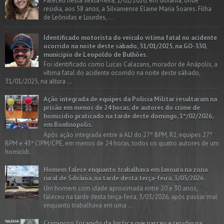
Faleceu nesta sexta-feira, 2/01/2026, em Goiânia, onde
residia, aos 58 anos, a Silvaniense Elaine Maria Soares. Filha
de Leônidas e Lourdes,...
Identificado motorista do veículo vítima fatal no acidente
ocorrido na noite deste sábado, 31/01/2025, na GO-330,
município de Leopoldo de Bulhões.
Foi identificado como Lucas Calazans, morador de Anápolis, a
vítima fatal do acidente ocorrido na noite deste sábado,
31/01/2025, na altura ...
Ação integrada de equipes da Policia Militar resultaram na
prisão em menos de 24 horas, de autores do crime de
homicídio praticado na tarde deste domingo, 1º/02/2026,
em Bonfinópolis.
Após ação integrada entre a ALI do 27º BPM, R2, equipes 27º
BPM e 43ª CIPM/CPE, em menos de 24 horas, todos os quatro autores de um
homicídi...
Homem falece enquanto trabalhava em lavoura na zona
rural de Silvânia, na tarde desta terça-feira, 3/03/2026.
Um homem com idade aproximada entre 20 e 30 anos,
faleceu na tarde desta terça-feira, 3/03/2026, após passar mal
enquanto trabalhava em uma ...
Criminoso foragido da Justiça que nasceu e residiu na