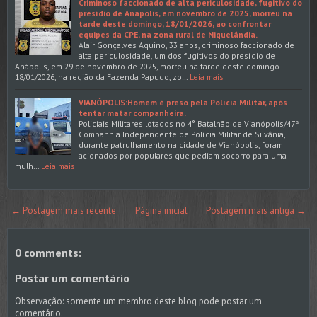
Criminoso faccionado de alta periculosidade, fugitivo do
presídio de Anápolis, em novembro de 2025, morreu na
tarde deste domingo, 18/01/2026, ao confrontar
equipes da CPE, na zona rural de Niquelândia.
Alair Gonçalves Aquino, 33 anos, criminoso faccionado de
alta periculosidade, um dos fugitivos do presídio de
Anápolis, em 29 de novembro de 2025, morreu na tarde deste domingo
18/01/2026, na região da Fazenda Papudo, zo…
Leia mais
VIANÓPOLIS:Homem é preso pela Polícia Militar, após
tentar matar companheira.
Policiais Militares lotados no 4° Batalhão de Vianópolis/47ª
Companhia Independente de Polícia Militar de Silvânia,
durante patrulhamento na cidade de Vianópolis, foram
acionados por populares que pediam socorro para uma
mulh…
Leia mais
← Postagem mais recente
Página inicial
Postagem mais antiga →
0 comments:
Postar um comentário
Observação: somente um membro deste blog pode postar um
comentário.