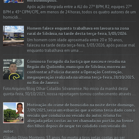
em Bonfinópolis.
Após ação integrada entre a ALI do 27º BPM, R2, equipes 27º
BPM e 43ª CIPM/CPE, em menos de 24 horas, todos os quatro autores de um
homicídi...
Homem falece enquanto trabalhava em lavoura na zona
rural de Silvânia, na tarde desta terça-feira, 3/03/2026.
Um homem com idade aproximada entre 20 e 30 anos,
faleceu na tarde desta terça-feira, 3/03/2026, após passar mal
enquanto trabalhava em uma ...
Criminoso foragido da Justiça que nasceu e residiu na
Região do Quilombo, município de Silvânia, morreu ao
confrontar a Polícia durante a Operação Contenção,
megaoperação realizada na última terça-feira, 28/10/2025,
no Rio de Janeiro.
Foto:Arquivo/Blog Olhar Cidadão Silvaniense. No início da manhã desta
quinta-feira, 30/10/2025, nossa reportagem tomou conhecimento através ...
Motivação do crime de homicídio na noite deste domingo,
7/09/2025, seria um esbarrão que a vitima teria dado com o
veículo que conduzia no veículo do autor, vítima foi
alvejada pelas costas ao ser chamada no portão, na frente
dos filhos depois de negar ter colidido com veículo do
autor.
Cláudio Olívio Monteiro, 53 anos, foi morto a tiros pelas costas ao ser