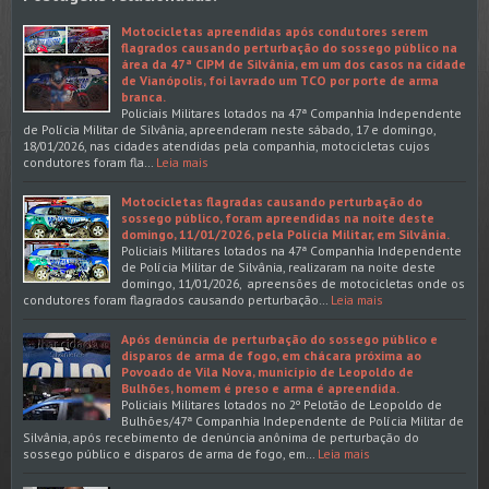
Motocicletas apreendidas após condutores serem
flagrados causando perturbação do sossego público na
área da 47ª CIPM de Silvânia, em um dos casos na cidade
de Vianópolis, foi lavrado um TCO por porte de arma
branca.
Policiais Militares lotados na 47ª Companhia Independente
de Polícia Militar de Silvânia, apreenderam neste sábado, 17 e domingo,
18/01/2026, nas cidades atendidas pela companhia, motocicletas cujos
condutores foram fla…
Leia mais
Motocicletas flagradas causando perturbação do
sossego público, foram apreendidas na noite deste
domingo, 11/01/2026, pela Polícia Militar, em Silvânia.
Policiais Militares lotados na 47ª Companhia Independente
de Polícia Militar de Silvânia, realizaram na noite deste
domingo, 11/01/2026, apreensões de motocicletas onde os
condutores foram flagrados causando perturbação…
Leia mais
Após denúncia de perturbação do sossego público e
disparos de arma de fogo, em chácara próxima ao
Povoado de Vila Nova, município de Leopoldo de
Bulhões, homem é preso e arma é apreendida.
Policiais Militares lotados no 2º Pelotão de Leopoldo de
Bulhões/47ª Companhia Independente de Polícia Militar de
Silvânia, após recebimento de denúncia anônima de perturbação do
sossego público e disparos de arma de fogo, em…
Leia mais