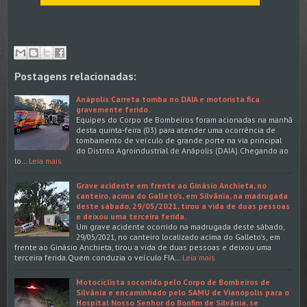
Postagens relacionadas:
Anápolis:Carreta tomba no DAIA e motorista fica
gravemente ferido.
Equipes do Corpo de Bombeiros foram acionadas na manhã
desta quinta-feira (03) para atender uma ocorrência de
tombamento de veículo de grande porte na via principal
do Distrito Agroindustrial de Anápolis (DAIA).Chegando ao
lo…
Leia mais
Grave acidente em frente ao Ginásio Anchieta, no
canteiro, acima do Galleto's, em Silvânia, na madrugada
deste sábado, 29/05/2021, tirou a vida de duas pessoas
e deixou uma terceira ferida.
Um grave acidente ocorrido na madrugada deste sábado,
29/05/2021, no canteiro localizado acima do Galleto's, em
frente ao Ginásio Anchieta, tirou a vida de duas pessoas e deixou uma
terceira ferida.Quem conduzia o veículo FIA…
Leia mais
Motociclista socorrido pelo Corpo de Bombeiros de
Silvânia e encaminhado pelo SAMU de Vianópolis para o
Hospital Nosso Senhor do Bonfim de Silvânia, se