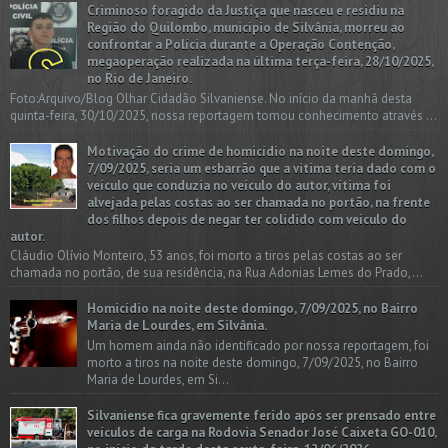
Criminoso foragido da Justiça que nasceu e residiu na
Região do Quilombo, município de Silvânia, morreu ao
confrontar a Polícia durante a Operação Contenção,
megaoperação realizada na última terça-feira, 28/10/2025,
no Rio de Janeiro.
Foto:Arquivo/Blog Olhar Cidadão Silvaniense. No início da manhã desta
quinta-feira, 30/10/2025, nossa reportagem tomou conhecimento através ...
Motivação do crime de homicídio na noite deste domingo,
7/09/2025, seria um esbarrão que a vitima teria dado com o
veículo que conduzia no veículo do autor, vítima foi
alvejada pelas costas ao ser chamada no portão, na frente
dos filhos depois de negar ter colidido com veículo do
autor.
Cláudio Olívio Monteiro, 53 anos, foi morto a tiros pelas costas ao ser
chamada no portão, de sua residência, na Rua Adonias Lemes do Prado,...
Homicídio na noite deste domingo, 7/09/2025, no Bairro
Maria de Lourdes, em Silvânia.
Um homem ainda não identificado por nossa reportagem, foi
morto a tiros na noite deste domingo, 7/09/2025, no Bairro
Maria de Lourdes, em Si...
Silvaniense fica gravemente ferido após ser prensado entre
veículos de carga na Rodovia Senador José Caixeta GO-010,