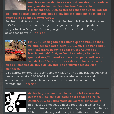
envolveu em acidente e caiu em ribanceira localizada as
margens da Rodovia Senador José Caixeta do
Nascimento GO-010, no trecho conhecido como Baixada
do Primo, na divisa dos municípios de Silvânia e Vianópolis, no início da
noite deste domingo, 30/05/2021.
Bombeiros Militares lotados no 2º Pelotão Bombeiro Militar de Silvânia, na
URS-17, sob o comando do Sargento Tiago e em equipe composta pela
Sargento Mara, Sargento Pollyana, Sargento Cotrim e Soldado Kaic,
acionados por volt…
Leia mais
FIAT/UNO, esmagado por carreta que tombou sobre o
veículo nesta quarta-feira, 26/05/2021, na zona rural
de Alexânia.Na Rodovia Senador José Caixeta do
Nascimento GO-010, no final da madrugada desta
quinta-feira, 27, carreta apresentou pane, voltou em
subida, fez "L" e interditou as duas pistas, a cerca de
três quilômetros do Trevo de Silvânia, nas proximidades do lixão
municipal.
Uma carreta tombou sobre um veículo FIAT/UNO, na zona rural de Alexânia,
nesta quarta-feira, 26/05/2021.Um casal havia acabado de descer do
automóvel para buscar a filha em uma fazenda localizada em frente a
estrada ond…
Leia mais
Acidente grave envolvendo motocicleta e veículo,
aconteceu no início da noite desta segunda-feira,
21/06/2019, no Bairro Maria de Lourdes, em Silvânia.
Informações chegadas a nossa reportagem dariam conta
da ocorrência de um grave acidente, ocorrido por volta das
19 horas, desta segunda-feira, 21/06/2021, na confluência