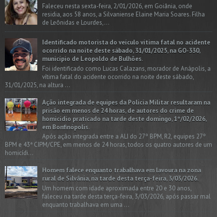
Faleceu nesta sexta-feira, 2/01/2026, em Goiânia, onde
residia, aos 58 anos, a Silvaniense Elaine Maria Soares. Filha
de Leônidas e Lourdes,...
Identificado motorista do veículo vítima fatal no acidente
ocorrido na noite deste sábado, 31/01/2025, na GO-330,
município de Leopoldo de Bulhões.
Foi identificado como Lucas Calazans, morador de Anápolis, a
vítima fatal do acidente ocorrido na noite deste sábado,
31/01/2025, na altura ...
Ação integrada de equipes da Policia Militar resultaram na
prisão em menos de 24 horas, de autores do crime de
homicídio praticado na tarde deste domingo, 1º/02/2026,
em Bonfinópolis.
Após ação integrada entre a ALI do 27º BPM, R2, equipes 27º
BPM e 43ª CIPM/CPE, em menos de 24 horas, todos os quatro autores de um
homicídi...
Homem falece enquanto trabalhava em lavoura na zona
rural de Silvânia, na tarde desta terça-feira, 3/03/2026.
Um homem com idade aproximada entre 20 e 30 anos,
faleceu na tarde desta terça-feira, 3/03/2026, após passar mal
enquanto trabalhava em uma ...