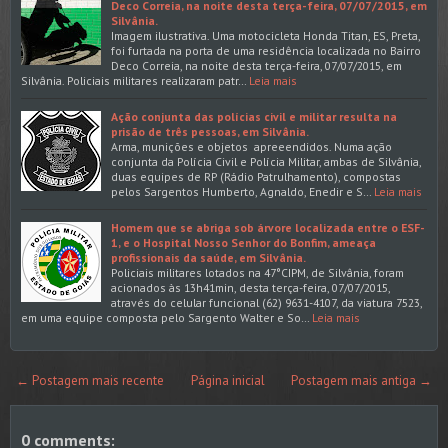
Deco Correia, na noite desta terça-feira, 07/07/2015, em
Silvânia.
Imagem ilustrativa. Uma motocicleta Honda Titan, ES, Preta,
foi furtada na porta de uma residência localizada no Bairro
Deco Correia, na noite desta terça-feira, 07/07/2015, em
Silvânia. Policiais militares realizaram patr…
Leia mais
Ação conjunta das polícias civil e militar resulta na
prisão de três pessoas, em Silvânia.
Arma, munições e objetos apreeendidos. Numa ação
conjunta da Polícia Civil e Polícia Militar, ambas de Silvânia,
duas equipes de RP (Rádio Patrulhamento), compostas
pelos Sargentos Humberto, Agnaldo, Enedir e S…
Leia mais
Homem que se abriga sob árvore localizada entre o ESF-
1, e o Hospital Nosso Senhor do Bonfim, ameaça
profissionais da saúde, em Silvânia.
Policiais militares lotados na 47°CIPM, de Silvânia, foram
acionados às 13h41min, desta terça-feira, 07/07/2015,
através do celular funcional (62) 9631-4107, da viatura 7523,
em uma equipe composta pelo Sargento Walter e So…
Leia mais
← Postagem mais recente
Página inicial
Postagem mais antiga →
0 comments: