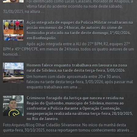
Foi identificado como Lucas Calazans, morador de Anápolis, a
vítima fatal do acidente ocorrido na noite deste sábado,
31/01/2025, na altura ...
Ação integrada de equipes da Policia Militar resultaram na
prisão em menos de 24 horas, de autores do crime de
homicídio praticado na tarde deste domingo, 1º/02/2026,
em Bonfinópolis.
Após ação integrada entre a ALI do 27º BPM, R2, equipes 27º
BPM e 43ª CIPM/CPE, em menos de 24 horas, todos os quatro autores de um
homicídi...
Homem falece enquanto trabalhava em lavoura na zona
rural de Silvânia, na tarde desta terça-feira, 3/03/2026.
Um homem com idade aproximada entre 20 e 30 anos,
faleceu na tarde desta terça-feira, 3/03/2026, após passar mal
enquanto trabalhava em uma ...
Criminoso foragido da Justiça que nasceu e residiu na
Região do Quilombo, município de Silvânia, morreu ao
confrontar a Polícia durante a Operação Contenção,
megaoperação realizada na última terça-feira, 28/10/2025,
no Rio de Janeiro.
Foto:Arquivo/Blog Olhar Cidadão Silvaniense. No início da manhã desta
quinta-feira, 30/10/2025, nossa reportagem tomou conhecimento através ...