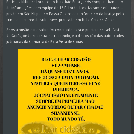
Policiais Militares lotados no Batalhão Rural, após compartilhamento
de informações com equipe do 1º Pelotão, localizaram e efetuaram a
prisão em São Miguel do Passa Quatro de um foragido da Justiça pelo
crime de estupro de vulnerável praticado em Bela Vista de Goiás.
Após a prisão o indivíduo foi conduzido para o presídio de Bela Vista
de Goiás, onde encontra-se, recolhido, e a disposição das autoridades
judiciárias da Comarca de Bela Vista de Goiás.