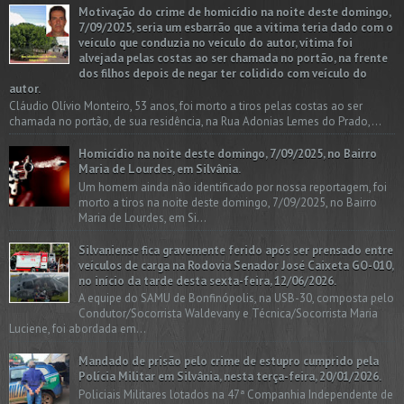
Motivação do crime de homicídio na noite deste domingo,
7/09/2025, seria um esbarrão que a vitima teria dado com o
veículo que conduzia no veículo do autor, vítima foi
alvejada pelas costas ao ser chamada no portão, na frente
dos filhos depois de negar ter colidido com veículo do
autor.
Cláudio Olívio Monteiro, 53 anos, foi morto a tiros pelas costas ao ser
chamada no portão, de sua residência, na Rua Adonias Lemes do Prado,...
Homicídio na noite deste domingo, 7/09/2025, no Bairro
Maria de Lourdes, em Silvânia.
Um homem ainda não identificado por nossa reportagem, foi
morto a tiros na noite deste domingo, 7/09/2025, no Bairro
Maria de Lourdes, em Si...
Silvaniense fica gravemente ferido após ser prensado entre
veículos de carga na Rodovia Senador José Caixeta GO-010,
no início da tarde desta sexta-feira, 12/06/2026.
A equipe do SAMU de Bonfinópolis, na USB-30, composta pelo
Condutor/Socorrista Waldevany e Técnica/Socorrista Maria
Luciene, foi abordada em...
Mandado de prisão pelo crime de estupro cumprido pela
Polícia Militar em Silvânia, nesta terça-feira, 20/01/2026.
Policiais Militares lotados na 47ª Companhia Independente de