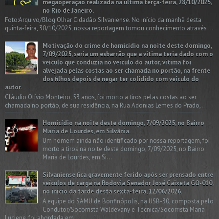
megaoperação realizada na última terça-feira, 28/10/2025,
no Rio de Janeiro.
Foto:Arquivo/Blog Olhar Cidadão Silvaniense. No início da manhã desta
quinta-feira, 30/10/2025, nossa reportagem tomou conhecimento através ...
Motivação do crime de homicídio na noite deste domingo,
7/09/2025, seria um esbarrão que a vitima teria dado com o
veículo que conduzia no veículo do autor, vítima foi
alvejada pelas costas ao ser chamada no portão, na frente
dos filhos depois de negar ter colidido com veículo do
autor.
Cláudio Olívio Monteiro, 53 anos, foi morto a tiros pelas costas ao ser
chamada no portão, de sua residência, na Rua Adonias Lemes do Prado,...
Homicídio na noite deste domingo, 7/09/2025, no Bairro
Maria de Lourdes, em Silvânia.
Um homem ainda não identificado por nossa reportagem, foi
morto a tiros na noite deste domingo, 7/09/2025, no Bairro
Maria de Lourdes, em Si...
Silvaniense fica gravemente ferido após ser prensado entre
veículos de carga na Rodovia Senador José Caixeta GO-010,
no início da tarde desta sexta-feira, 12/06/2026.
A equipe do SAMU de Bonfinópolis, na USB-30, composta pelo
Condutor/Socorrista Waldevany e Técnica/Socorrista Maria
Luciene, foi abordada em...