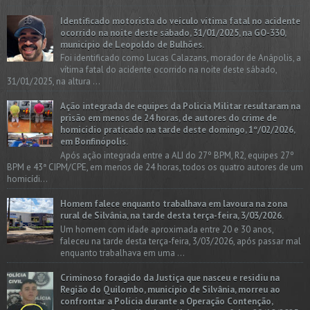
Identificado motorista do veículo vítima fatal no acidente
ocorrido na noite deste sábado, 31/01/2025, na GO-330,
município de Leopoldo de Bulhões.
Foi identificado como Lucas Calazans, morador de Anápolis, a
vítima fatal do acidente ocorrido na noite deste sábado,
31/01/2025, na altura ...
Ação integrada de equipes da Policia Militar resultaram na
prisão em menos de 24 horas, de autores do crime de
homicídio praticado na tarde deste domingo, 1º/02/2026,
em Bonfinópolis.
Após ação integrada entre a ALI do 27º BPM, R2, equipes 27º
BPM e 43ª CIPM/CPE, em menos de 24 horas, todos os quatro autores de um
homicídi...
Homem falece enquanto trabalhava em lavoura na zona
rural de Silvânia, na tarde desta terça-feira, 3/03/2026.
Um homem com idade aproximada entre 20 e 30 anos,
faleceu na tarde desta terça-feira, 3/03/2026, após passar mal
enquanto trabalhava em uma ...
Criminoso foragido da Justiça que nasceu e residiu na
Região do Quilombo, município de Silvânia, morreu ao
confrontar a Polícia durante a Operação Contenção,