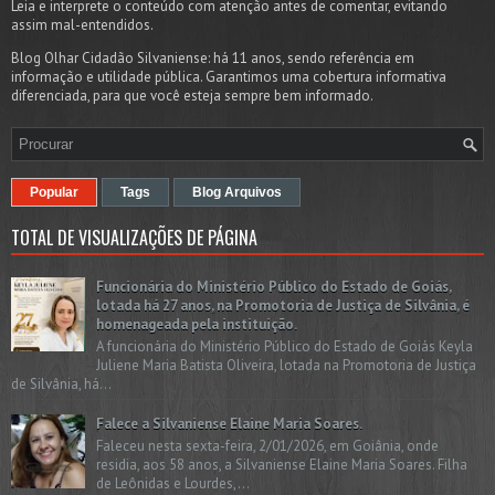
Leia e interprete o conteúdo com atenção antes de comentar, evitando
assim mal-entendidos.
Blog Olhar Cidadão Silvaniense: há 11 anos, sendo referência em
informação e utilidade pública. Garantimos uma cobertura informativa
diferenciada, para que você esteja sempre bem informado.
Popular
Tags
Blog Arquivos
TOTAL DE VISUALIZAÇÕES DE PÁGINA
Funcionária do Ministério Público do Estado de Goiás,
lotada há 27 anos, na Promotoria de Justiça de Silvânia, é
homenageada pela instituição.
A funcionária do Ministério Público do Estado de Goiás Keyla
Juliene Maria Batista Oliveira, lotada na Promotoria de Justiça
de Silvânia, há...
Falece a Silvaniense Elaine Maria Soares.
Faleceu nesta sexta-feira, 2/01/2026, em Goiânia, onde
residia, aos 58 anos, a Silvaniense Elaine Maria Soares. Filha
de Leônidas e Lourdes,...