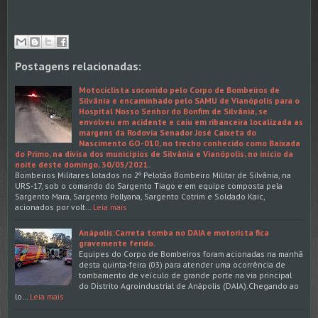
Postagens relacionadas:
Motociclista socorrido pelo Corpo de Bombeiros de
Silvânia e encaminhado pelo SAMU de Vianópolis para o
Hospital Nosso Senhor do Bonfim de Silvânia, se
envolveu em acidente e caiu em ribanceira localizada as
margens da Rodovia Senador José Caixeta do
Nascimento GO-010, no trecho conhecido como Baixada
do Primo, na divisa dos municípios de Silvânia e Vianópolis, no início da
noite deste domingo, 30/05/2021.
Bombeiros Militares lotados no 2º Pelotão Bombeiro Militar de Silvânia, na
URS-17, sob o comando do Sargento Tiago e em equipe composta pela
Sargento Mara, Sargento Pollyana, Sargento Cotrim e Soldado Kaic,
acionados por volt…
Leia mais
Anápolis:Carreta tomba no DAIA e motorista fica
gravemente ferido.
Equipes do Corpo de Bombeiros foram acionadas na manhã
desta quinta-feira (03) para atender uma ocorrência de
tombamento de veículo de grande porte na via principal
do Distrito Agroindustrial de Anápolis (DAIA).Chegando ao
lo…
Leia mais