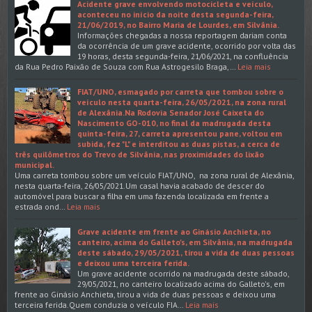
Acidente grave envolvendo motocicleta e veículo,
aconteceu no início da noite desta segunda-feira,
21/06/2019, no Bairro Maria de Lourdes, em Silvânia.
Informações chegadas a nossa reportagem dariam conta
da ocorrência de um grave acidente, ocorrido por volta das
19 horas, desta segunda-feira, 21/06/2021, na confluência
da Rua Pedro Paixão de Souza com Rua Astrogesilo Braga,…
Leia mais
FIAT/UNO, esmagado por carreta que tombou sobre o
veículo nesta quarta-feira, 26/05/2021, na zona rural
de Alexânia.Na Rodovia Senador José Caixeta do
Nascimento GO-010, no final da madrugada desta
quinta-feira, 27, carreta apresentou pane, voltou em
subida, fez "L" e interditou as duas pistas, a cerca de
três quilômetros do Trevo de Silvânia, nas proximidades do lixão
municipal.
Uma carreta tombou sobre um veículo FIAT/UNO, na zona rural de Alexânia,
nesta quarta-feira, 26/05/2021.Um casal havia acabado de descer do
automóvel para buscar a filha em uma fazenda localizada em frente a
estrada ond…
Leia mais
Grave acidente em frente ao Ginásio Anchieta, no
canteiro, acima do Galleto's, em Silvânia, na madrugada
deste sábado, 29/05/2021, tirou a vida de duas pessoas
e deixou uma terceira ferida.
Um grave acidente ocorrido na madrugada deste sábado,
29/05/2021, no canteiro localizado acima do Galleto's, em
frente ao Ginásio Anchieta, tirou a vida de duas pessoas e deixou uma
terceira ferida.Quem conduzia o veículo FIA…
Leia mais