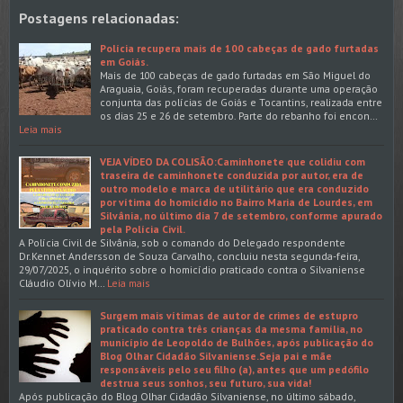
Postagens relacionadas:
Polícia recupera mais de 100 cabeças de gado furtadas
em Goiás.
Mais de 100 cabeças de gado furtadas em São Miguel do
Araguaia, Goiás, foram recuperadas durante uma operação
conjunta das polícias de Goiás e Tocantins, realizada entre
os dias 25 e 26 de setembro. Parte do rebanho foi encon…
Leia mais
VEJA VÍDEO DA COLISÃO:Caminhonete que colidiu com
traseira de caminhonete conduzida por autor, era de
outro modelo e marca de utilitário que era conduzido
por vítima do homicídio no Bairro Maria de Lourdes, em
Silvânia, no último dia 7 de setembro, conforme apurado
pela Polícia Civil.
A Polícia Civil de Silvânia, sob o comando do Delegado respondente
Dr.Kennet Andersson de Souza Carvalho, concluiu nesta segunda-feira,
29/07/2025, o inquérito sobre o homicídio praticado contra o Silvaniense
Cláudio Olívio M…
Leia mais
Surgem mais vítimas de autor de crimes de estupro
praticado contra três crianças da mesma família, no
município de Leopoldo de Bulhões, após publicação do
Blog Olhar Cidadão Silvaniense.Seja pai e mãe
responsáveis pelo seu filho (a), antes que um pedófilo
destrua seus sonhos, seu futuro, sua vida!
Após publicação do Blog Olhar Cidadão Silvaniense, no último sábado,