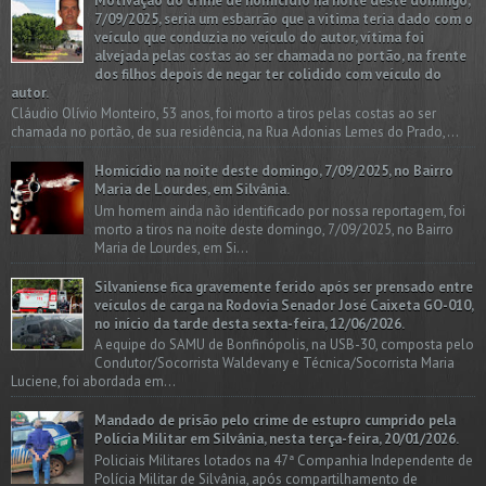
Motivação do crime de homicídio na noite deste domingo,
7/09/2025, seria um esbarrão que a vitima teria dado com o
veículo que conduzia no veículo do autor, vítima foi
alvejada pelas costas ao ser chamada no portão, na frente
dos filhos depois de negar ter colidido com veículo do
autor.
Cláudio Olívio Monteiro, 53 anos, foi morto a tiros pelas costas ao ser
chamada no portão, de sua residência, na Rua Adonias Lemes do Prado,...
Homicídio na noite deste domingo, 7/09/2025, no Bairro
Maria de Lourdes, em Silvânia.
Um homem ainda não identificado por nossa reportagem, foi
morto a tiros na noite deste domingo, 7/09/2025, no Bairro
Maria de Lourdes, em Si...
Silvaniense fica gravemente ferido após ser prensado entre
veículos de carga na Rodovia Senador José Caixeta GO-010,
no início da tarde desta sexta-feira, 12/06/2026.
A equipe do SAMU de Bonfinópolis, na USB-30, composta pelo
Condutor/Socorrista Waldevany e Técnica/Socorrista Maria
Luciene, foi abordada em...
Mandado de prisão pelo crime de estupro cumprido pela
Polícia Militar em Silvânia, nesta terça-feira, 20/01/2026.
Policiais Militares lotados na 47ª Companhia Independente de
Polícia Militar de Silvânia, após compartilhamento de