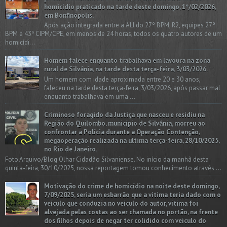
homicídio praticado na tarde deste domingo, 1º/02/2026,
em Bonfinópolis.
Após ação integrada entre a ALI do 27º BPM, R2, equipes 27º
BPM e 43ª CIPM/CPE, em menos de 24 horas, todos os quatro autores de um
homicídi...
Homem falece enquanto trabalhava em lavoura na zona
rural de Silvânia, na tarde desta terça-feira, 3/03/2026.
Um homem com idade aproximada entre 20 e 30 anos,
faleceu na tarde desta terça-feira, 3/03/2026, após passar mal
enquanto trabalhava em uma ...
Criminoso foragido da Justiça que nasceu e residiu na
Região do Quilombo, município de Silvânia, morreu ao
confrontar a Polícia durante a Operação Contenção,
megaoperação realizada na última terça-feira, 28/10/2025,
no Rio de Janeiro.
Foto:Arquivo/Blog Olhar Cidadão Silvaniense. No início da manhã desta
quinta-feira, 30/10/2025, nossa reportagem tomou conhecimento através ...
Motivação do crime de homicídio na noite deste domingo,
7/09/2025, seria um esbarrão que a vitima teria dado com o
veículo que conduzia no veículo do autor, vítima foi
alvejada pelas costas ao ser chamada no portão, na frente
dos filhos depois de negar ter colidido com veículo do