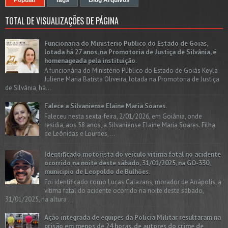
TOTAL DE VISUALIZAÇÕES DE PÁGINA
Funcionária do Ministério Público do Estado de Goiás,
lotada há 27 anos, na Promotoria de Justiça de Silvânia, é
homenageada pela instituição.
A funcionária do Ministério Público do Estado de Goiás Keyla
Juliene Maria Batista Oliveira, lotada na Promotoria de Justiça
de Silvânia, há...
Falece a Silvaniense Elaine Maria Soares.
Faleceu nesta sexta-feira, 2/01/2026, em Goiânia, onde
residia, aos 58 anos, a Silvaniense Elaine Maria Soares. Filha
de Leônidas e Lourdes,...
Identificado motorista do veículo vítima fatal no acidente
ocorrido na noite deste sábado, 31/01/2025, na GO-330,
município de Leopoldo de Bulhões.
Foi identificado como Lucas Calazans, morador de Anápolis, a
vítima fatal do acidente ocorrido na noite deste sábado,
31/01/2025, na altura ...
Ação integrada de equipes da Policia Militar resultaram na
prisão em menos de 24 horas, de autores do crime de