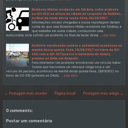
Bombeiro Militar residente em Silvânia, sofre acidente
na GO-010, na altura da cidade de Leopoldo de Bulhões,
no final da tarde desta sexta-feira, 06/10/2017.
Informações iniciais chegadas a nossa reportagem dariam
conta de que uma Bombeiro Militar residente em Silvânia, e
que trabalha em outra cidade, conduzindo uma
motocicleta, teria sofrido um acidente no final da tarde desta …
Leia mais
Acidente envolvendo carreta e automóvel aconteceu na
manhã desta quinta-feira, 28/09/2017, no trevo da GO-
330, com a GO-437(acesso a Gameleira de Goiás),
próximo ao DAIA, em Anápolis.
Foto:Interleitor Um acidente envolvendo um veículo trator
Scania que tracionava um reboque carga seca e um
veículo de passeio, aconteceu na manhã desta quinta-feira, 28/09/2017, no
trevo da GO-330 (próximo ao DAIA), …
Leia mais
← Postagem mais recente
Página inicial
Postagem mais antiga →
0 comments:
Postar um comentário