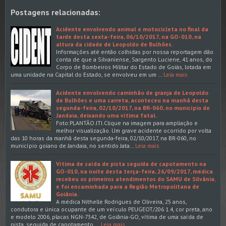
Postagens relacionadas:
Acidente envolvendo animal e motocicleta no final da
tarde desta sexta-feira, 06/10/2017, na GO-010, na
altura da cidade de Leopoldo de Bulhões.
Informações até então colhidas por nossa reportagem dão
conta de que a Silvaniense, Sargento Luciene, 41 anos, do
Corpo de Bombeiros Militar do Estado de Goiás, lotada em
uma unidade na Capital do Estado, se envolveu em um …
Leia mais
Acidente envolvendo caminhão de granja de Leopoldo
de Bulhões e uma carreta, aconteceu na manhã desta
segunda-feira, 02/10/2017, na BR-060, no município de
Jandaia, deixando uma vítima fatal.
Foto:PLANTÃO JTI.Clique na imagem para ampliação e
melhor visualização. Um grave acidente ocorrido por volta
das 10 horas da manhã desta segunda-feira, 02/10/2017, na BR-060, no
município goiano de Jandaia, no sentido Jata…
Leia mais
Vítima de saída de pista seguida de capotamento na
GO-010, na noite desta terça-feira, 26/09/2017, médica
recebeu os primeiros atendimentos do SAMU de Silvânia,
e foi encaminhada para a Região Metropolitana de
Goiânia.
A médica Nithelle Rodrigues de Oliveira, 25 anos,
condutora e única ocupante de um veículo PEUGEOT/206 1.4, cor preta, ano
e modelo 2006, placas NGN-7342, de Goiânia-GO, vítima de uma saída de
pista, seguida de capotamento,…
Leia mais