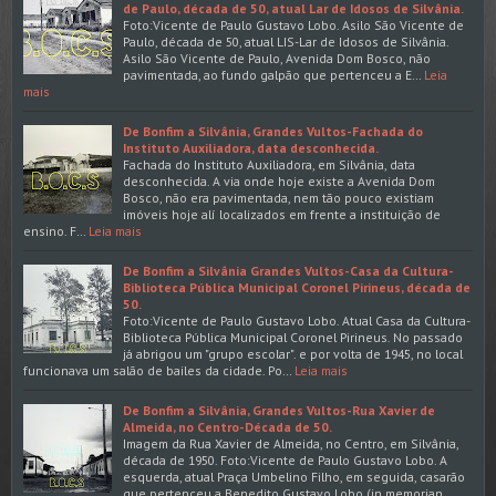
de Paulo, década de 50, atual Lar de Idosos de Silvânia.
Foto:Vicente de Paulo Gustavo Lobo. Asilo São Vicente de
Paulo, década de 50, atual LIS-Lar de Idosos de Silvânia.
Asilo São Vicente de Paulo, Avenida Dom Bosco, não
pavimentada, ao fundo galpão que pertenceu a E…
Leia
mais
De Bonfim a Silvânia, Grandes Vultos-Fachada do
Instituto Auxiliadora, data desconhecida.
Fachada do Instituto Auxiliadora, em Silvânia, data
desconhecida. A via onde hoje existe a Avenida Dom
Bosco, não era pavimentada, nem tão pouco existiam
imóveis hoje alí localizados em frente a instituição de
ensino. F…
Leia mais
De Bonfim a Silvânia Grandes Vultos-Casa da Cultura-
Biblioteca Pública Municipal Coronel Pirineus, década de
50.
Foto:Vicente de Paulo Gustavo Lobo. Atual Casa da Cultura-
Biblioteca Pública Municipal Coronel Pirineus. No passado
já abrigou um "grupo escolar". e por volta de 1945, no local
funcionava um salão de bailes da cidade. Po…
Leia mais
De Bonfim a Silvânia, Grandes Vultos-Rua Xavier de
Almeida, no Centro-Década de 50.
Imagem da Rua Xavier de Almeida, no Centro, em Silvânia,
década de 1950. Foto:Vicente de Paulo Gustavo Lobo. A
esquerda, atual Praça Umbelino Filho, em seguida, casarão
que pertenceu a Benedito Gustavo Lobo (in memorian…