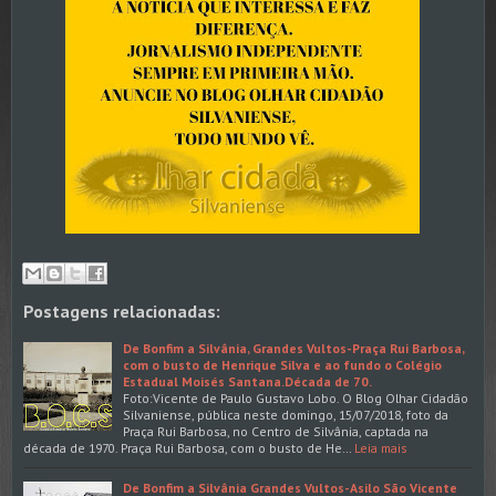
Postagens relacionadas:
De Bonfim a Silvânia, Grandes Vultos-Praça Rui Barbosa,
com o busto de Henrique Silva e ao fundo o Colégio
Estadual Moisés Santana.Década de 70.
Foto:Vicente de Paulo Gustavo Lobo. O Blog Olhar Cidadão
Silvaniense, pública neste domingo, 15/07/2018, foto da
Praça Rui Barbosa, no Centro de Silvânia, captada na
década de 1970. Praça Rui Barbosa, com o busto de He…
Leia mais
De Bonfim a Silvânia Grandes Vultos-Asilo São Vicente