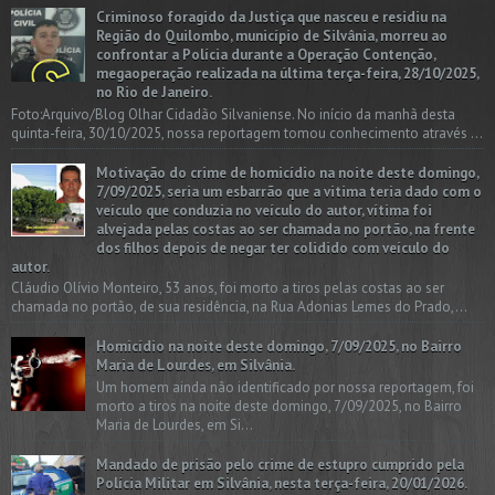
Criminoso foragido da Justiça que nasceu e residiu na
Região do Quilombo, município de Silvânia, morreu ao
confrontar a Polícia durante a Operação Contenção,
megaoperação realizada na última terça-feira, 28/10/2025,
no Rio de Janeiro.
Foto:Arquivo/Blog Olhar Cidadão Silvaniense. No início da manhã desta
quinta-feira, 30/10/2025, nossa reportagem tomou conhecimento através ...
Motivação do crime de homicídio na noite deste domingo,
7/09/2025, seria um esbarrão que a vitima teria dado com o
veículo que conduzia no veículo do autor, vítima foi
alvejada pelas costas ao ser chamada no portão, na frente
dos filhos depois de negar ter colidido com veículo do
autor.
Cláudio Olívio Monteiro, 53 anos, foi morto a tiros pelas costas ao ser
chamada no portão, de sua residência, na Rua Adonias Lemes do Prado,...
Homicídio na noite deste domingo, 7/09/2025, no Bairro
Maria de Lourdes, em Silvânia.
Um homem ainda não identificado por nossa reportagem, foi
morto a tiros na noite deste domingo, 7/09/2025, no Bairro
Maria de Lourdes, em Si...
Mandado de prisão pelo crime de estupro cumprido pela
Polícia Militar em Silvânia, nesta terça-feira, 20/01/2026.