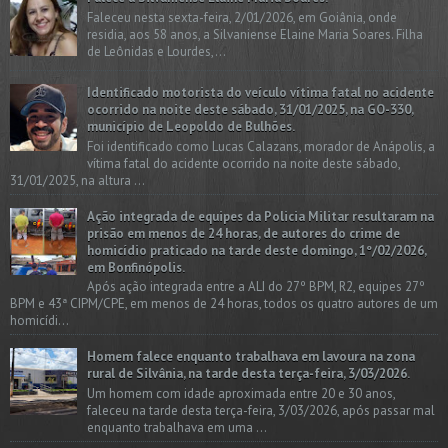
Faleceu nesta sexta-feira, 2/01/2026, em Goiânia, onde
residia, aos 58 anos, a Silvaniense Elaine Maria Soares. Filha
de Leônidas e Lourdes,...
Identificado motorista do veículo vítima fatal no acidente
ocorrido na noite deste sábado, 31/01/2025, na GO-330,
município de Leopoldo de Bulhões.
Foi identificado como Lucas Calazans, morador de Anápolis, a
vítima fatal do acidente ocorrido na noite deste sábado,
31/01/2025, na altura ...
Ação integrada de equipes da Policia Militar resultaram na
prisão em menos de 24 horas, de autores do crime de
homicídio praticado na tarde deste domingo, 1º/02/2026,
em Bonfinópolis.
Após ação integrada entre a ALI do 27º BPM, R2, equipes 27º
BPM e 43ª CIPM/CPE, em menos de 24 horas, todos os quatro autores de um
homicídi...
Homem falece enquanto trabalhava em lavoura na zona
rural de Silvânia, na tarde desta terça-feira, 3/03/2026.
Um homem com idade aproximada entre 20 e 30 anos,
faleceu na tarde desta terça-feira, 3/03/2026, após passar mal
enquanto trabalhava em uma ...