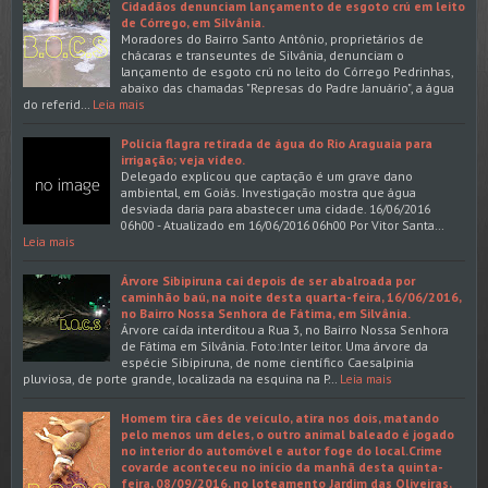
Cidadãos denunciam lançamento de esgoto crú em leito
de Córrego, em Silvânia.
Moradores do Bairro Santo Antônio, proprietários de
chácaras e transeuntes de Silvânia, denunciam o
lançamento de esgoto crú no leito do Córrego Pedrinhas,
abaixo das chamadas "Represas do Padre Januário", a água
do referid…
Leia mais
Polícia flagra retirada de água do Rio Araguaia para
irrigação; veja vídeo.
Delegado explicou que captação é um grave dano
ambiental, em Goiás. Investigação mostra que água
desviada daria para abastecer uma cidade. 16/06/2016
06h00 - Atualizado em 16/06/2016 06h00 Por Vitor Santa…
Leia mais
Árvore Sibipiruna cai depois de ser abalroada por
caminhão baú, na noite desta quarta-feira, 16/06/2016,
no Bairro Nossa Senhora de Fátima, em Silvânia.
Árvore caída interditou a Rua 3, no Bairro Nossa Senhora
de Fátima em Silvânia. Foto:Inter leitor. Uma árvore da
espécie Sibipiruna, de nome científico Caesalpinia
pluviosa, de porte grande, localizada na esquina na P…
Leia mais
Homem tira cães de veículo, atira nos dois, matando
pelo menos um deles, o outro animal baleado é jogado
no interior do automóvel e autor foge do local.Crime
covarde aconteceu no início da manhã desta quinta-
feira, 08/09/2016, no loteamento Jardim das Oliveiras,