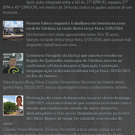
Após ação integrada entre a ALI do 27º BPM, R2, equipes 27º
BPM e 43ª CIPM/CPE, em menos de 24 horas, todos os quatro autores de um
homicídi...
Homem falece enquanto trabalhava em lavoura na zona
rural de Silvânia, na tarde desta terça-feira, 3/03/2026.
Um homem com idade aproximada entre 20 e 30 anos,
faleceu na tarde desta terça-feira, 3/03/2026, após passar mal
enquanto trabalhava em uma ...
Criminoso foragido da Justiça que nasceu e residiu na
Região do Quilombo, município de Silvânia, morreu ao
confrontar a Polícia durante a Operação Contenção,
megaoperação realizada na última terça-feira, 28/10/2025,
no Rio de Janeiro.
Foto:Arquivo/Blog Olhar Cidadão Silvaniense. No início da manhã desta
quinta-feira, 30/10/2025, nossa reportagem tomou conhecimento através ...
Motivação do crime de homicídio na noite deste domingo,
7/09/2025, seria um esbarrão que a vitima teria dado com o
veículo que conduzia no veículo do autor, vítima foi
alvejada pelas costas ao ser chamada no portão, na frente
dos filhos depois de negar ter colidido com veículo do
autor.
Cláudio Olívio Monteiro, 53 anos, foi morto a tiros pelas costas ao ser
chamada no portão, de sua residência, na Rua Adonias Lemes do Prado,...