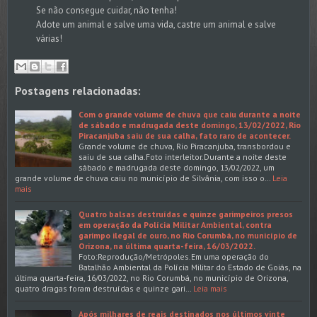
Se não consegue cuidar, não tenha!
Adote um animal e salve uma vida, castre um animal e salve
várias!
Postagens relacionadas:
Com o grande volume de chuva que caiu durante a noite
de sábado e madrugada deste domingo, 13/02/2022, Rio
Piracanjuba saiu de sua calha, fato raro de acontecer.
Grande volume de chuva, Rio Piracanjuba, transbordou e
saiu de sua calha.Foto interleitor.Durante a noite deste
sábado e madrugada deste domingo, 13/02/2022, um
grande volume de chuva caiu no município de Silvânia, com isso o…
Leia
mais
Quatro balsas destruídas e quinze garimpeiros presos
em operação da Polícia Militar Ambiental, contra
garimpo ilegal de ouro, no Rio Corumbá, no município de
Orizona, na última quarta-feira, 16/03/2022.
Foto:Reprodução/Metrópoles.Em uma operação do
Batalhão Ambiental da Polícia Militar do Estado de Goiás, na
última quarta-feira, 16/03/2022, no Rio Corumbá, no município de Orizona,
quatro dragas foram destruídas e quinze gari…
Leia mais
Após milhares de reais destinados nos últimos vinte