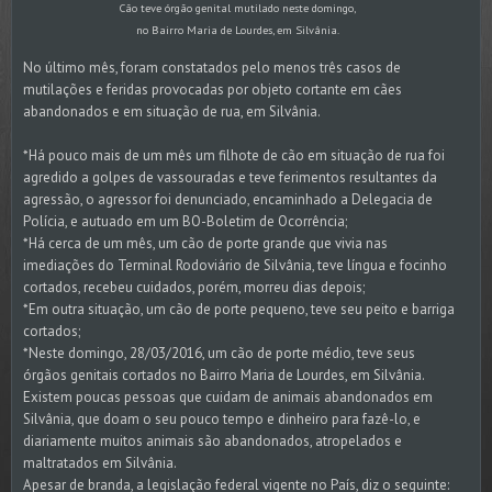
Cão teve órgão genital mutilado neste domingo,
no Bairro Maria de Lourdes, em Silvânia.
No último mês, foram constatados pelo menos três casos de
mutilações e feridas provocadas por objeto cortante em cães
abandonados e em situação de rua, em Silvânia.
*Há pouco mais de um mês um filhote de cão em situação de rua foi
agredido a golpes de vassouradas e teve ferimentos resultantes da
agressão, o agressor foi denunciado, encaminhado a Delegacia de
Polícia, e autuado em um BO-Boletim de Ocorrência;
*Há cerca de um mês, um cão de porte grande que vivia nas
imediações do Terminal Rodoviário de Silvânia, teve língua e focinho
cortados, recebeu cuidados, porém, morreu dias depois;
*Em outra situação, um cão de porte pequeno, teve seu peito e barriga
cortados;
*Neste domingo, 28/03/2016, um cão de porte médio, teve seus
órgãos genitais cortados no Bairro Maria de Lourdes, em Silvânia.
Existem poucas pessoas que cuidam de animais abandonados em
Silvânia, que doam o seu pouco tempo e dinheiro para fazê-lo, e
diariamente muitos animais são abandonados, atropelados e
maltratados em Silvânia.
Apesar de branda, a legislação federal vigente no País, diz o seguinte: