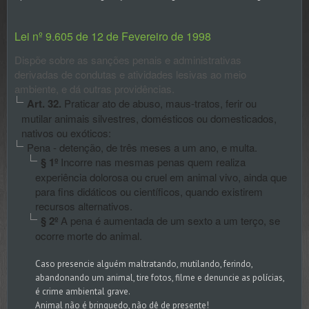
Lei nº 9.605 de 12 de Fevereiro de 1998
Dispõe sobre as sanções penais e administrativas
derivadas de condutas e atividades lesivas ao meio
ambiente, e dá outras providências.
Art. 32.
Praticar ato de abuso, maus-tratos, ferir ou
mutilar animais silvestres, domésticos ou domesticados,
nativos ou exóticos:
Pena - detenção, de três meses a um ano, e multa.
§ 1º
Incorre nas mesmas penas quem realiza
experiência dolorosa ou cruel em animal vivo, ainda que
para fins didáticos ou científicos, quando existirem
recursos alternativos.
§ 2º
A pena é aumentada de um sexto a um terço, se
ocorre morte do animal.
Caso presencie alguém maltratando, mutilando, ferindo,
abandonando um animal, tire fotos, filme e denuncie as polícias,
é crime ambiental grave.
Animal não é brinquedo, não dê de presente!