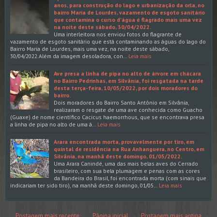
anos, para construção do lago e urbanização da orla, no
bairro Maria de Lourdes, vazamento de esgoto sanitário
que contamina o curso d'água é flagrado mais uma vez
na noite deste sábado, 30/04/2022.
Uma interleitora nos enviou fotos do flagrante de
vazamento de esgoto sanitário que está contaminando as águas do lago do
Bairro Maria de Lourdes, mais uma vez, na noite deste sábado,
30/04/2022.Além da imagem desoladora, con…
Leia mais
Ave presa a linha de pipa no alto de árvore em chácara
no Bairro Pedrinhas, em Silvânia, foi resgatada na tarde
desta terça-feira, 10/05/2022, por dois moradores do
bairro.
Dois moradores do Bairro Santo Antônio em Silvânia,
realizaram o resgate de uma ave conhecida como Guacho
(Guaxe) de nome científico Cacicus haemorrhous, que se encontrava presa
a linha de pipa no alto de uma á…
Leia mais
Arara encontrada morta, provavelmente por tiro, em
quintal de residência na Rua Anhanguera, no Centro, em
Silvânia, na manhã deste domingo, 01/05/2022.
Uma Arara Canindé, uma das mais belas aves do Cerrado
brasileiro, com sua bela plumagem e penas com as cores
da Bandeira do Brasil, foi encontrada morta (com sinais que
indicariam ter sido tiro), na manhã deste domingo, 01/05…
Leia mais
← Postagem mais recente
Página inicial
Postagem mais antiga →