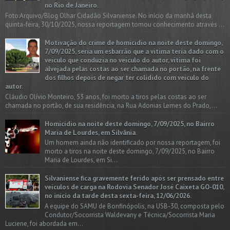
no Rio de Janeiro.
Foto:Arquivo/Blog Olhar Cidadão Silvaniense. No início da manhã desta
quinta-feira, 30/10/2025, nossa reportagem tomou conhecimento através ...
Motivação do crime de homicídio na noite deste domingo,
7/09/2025, seria um esbarrão que a vitima teria dado com o
veículo que conduzia no veículo do autor, vítima foi
alvejada pelas costas ao ser chamada no portão, na frente
dos filhos depois de negar ter colidido com veículo do
autor.
Cláudio Olívio Monteiro, 53 anos, foi morto a tiros pelas costas ao ser
chamada no portão, de sua residência, na Rua Adonias Lemes do Prado,...
Homicídio na noite deste domingo, 7/09/2025, no Bairro
Maria de Lourdes, em Silvânia.
Um homem ainda não identificado por nossa reportagem, foi
morto a tiros na noite deste domingo, 7/09/2025, no Bairro
Maria de Lourdes, em Si...
Silvaniense fica gravemente ferido após ser prensado entre
veículos de carga na Rodovia Senador José Caixeta GO-010,
no início da tarde desta sexta-feira, 12/06/2026.
A equipe do SAMU de Bonfinópolis, na USB-30, composta pelo
Condutor/Socorrista Waldevany e Técnica/Socorrista Maria
Luciene, foi abordada em...