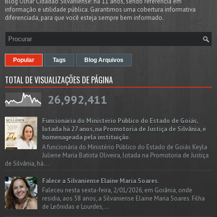
Blog Olhar Cidadão Silvaniense: há 11 anos, sendo referência em
informação e utilidade pública. Garantimos uma cobertura informativa
diferenciada, para que você esteja sempre bem informado.
Popular
Tags
Blog Arquivos
TOTAL DE VISUALIZAÇÕES DE PÁGINA
26,992,411
Funcionária do Ministério Público do Estado de Goiás,
lotada há 27 anos, na Promotoria de Justiça de Silvânia, é
homenageada pela instituição.
A funcionária do Ministério Público do Estado de Goiás Keyla
Juliene Maria Batista Oliveira, lotada na Promotoria de Justiça
de Silvânia, há...
Falece a Silvaniense Elaine Maria Soares.
Faleceu nesta sexta-feira, 2/01/2026, em Goiânia, onde
residia, aos 58 anos, a Silvaniense Elaine Maria Soares. Filha
de Leônidas e Lourdes,...