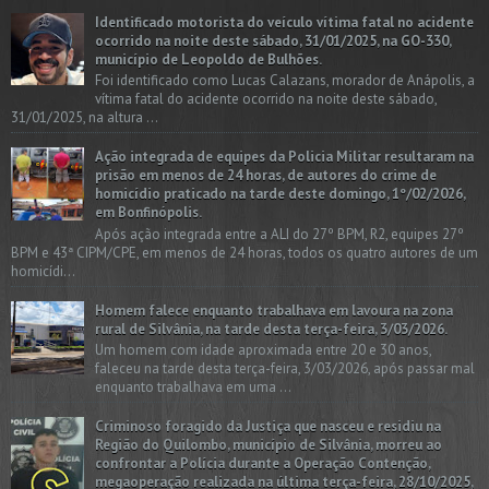
Identificado motorista do veículo vítima fatal no acidente
ocorrido na noite deste sábado, 31/01/2025, na GO-330,
município de Leopoldo de Bulhões.
Foi identificado como Lucas Calazans, morador de Anápolis, a
vítima fatal do acidente ocorrido na noite deste sábado,
31/01/2025, na altura ...
Ação integrada de equipes da Policia Militar resultaram na
prisão em menos de 24 horas, de autores do crime de
homicídio praticado na tarde deste domingo, 1º/02/2026,
em Bonfinópolis.
Após ação integrada entre a ALI do 27º BPM, R2, equipes 27º
BPM e 43ª CIPM/CPE, em menos de 24 horas, todos os quatro autores de um
homicídi...
Homem falece enquanto trabalhava em lavoura na zona
rural de Silvânia, na tarde desta terça-feira, 3/03/2026.
Um homem com idade aproximada entre 20 e 30 anos,
faleceu na tarde desta terça-feira, 3/03/2026, após passar mal
enquanto trabalhava em uma ...
Criminoso foragido da Justiça que nasceu e residiu na
Região do Quilombo, município de Silvânia, morreu ao
confrontar a Polícia durante a Operação Contenção,
megaoperação realizada na última terça-feira, 28/10/2025,