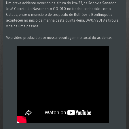
Um grave acidente ocorrido na altura do km-37, da Rodovia Senador
José Caixeta do Nascimento GO-010, no trecho conhecido como
Caldas, entre o município de Leopoldo de Bulhões e Bonfinópolis
aconteceu no início da manhã desta quinta-feira, 04/07/2019 e tirou a
vida de uma pessoa.
Veja vídeo produzido por nossa reportagem no local do acidente: