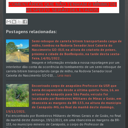
COMENTÁRIOS QUE NÃO TENHAM O MÍNIMO DE
RESPEITO, SERÃO DELETADOS.
Postagens relacionadas:
Semi-reboque de carreta bitrem transportando carga de
milho, tombou na Rodovia Senador José Caixeta do
Nascimento GO-010, na altura do criatorio de peixes,
próximo a cidade de Bonfinópolis, na tarde desta sexta-
feira, 14/01/2022..
Imagem e informação enviada a nossa reportagem por um
interleitor dão conta da ocorrência do tombamento de um semi-reboque de
carreta bitrem transportando carga de milho, na Rodovia Senador José
Caixeta do Nascimento GO-010, …
Leia mais
Encontrado corpo de anapolino Professor da USP, que
havia desaparecido desde a última quinta-feira, 16, ao
retornar de Anápolis para São Paulo, veículo foi
localizado por Bombeiros Militares de Minas e Goiás, em
ribanceira as margens da BR-153, na altura do município
de Canápolis-MG, no final da manhã deste domingo,
19/12/2021.
Foi encontrado por Bombeiros Militares de Minas Gerais e de Goiás, no final
da manhã deste domingo, 19/12/2021, em uma ribanceira as margens da BR-
153, no município mineiro de Canápolis, o corpo do Professor da