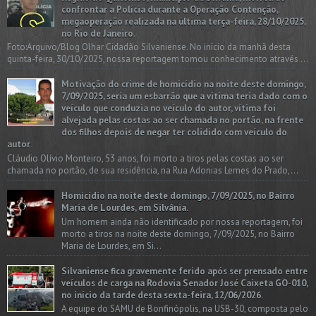
confrontar a Polícia durante a Operação Contenção,
megaoperação realizada na última terça-feira, 28/10/2025,
no Rio de Janeiro.
Foto:Arquivo/Blog Olhar Cidadão Silvaniense. No início da manhã desta
quinta-feira, 30/10/2025, nossa reportagem tomou conhecimento através ...
Motivação do crime de homicídio na noite deste domingo,
7/09/2025, seria um esbarrão que a vitima teria dado com o
veículo que conduzia no veículo do autor, vítima foi
alvejada pelas costas ao ser chamada no portão, na frente
dos filhos depois de negar ter colidido com veículo do
autor.
Cláudio Olívio Monteiro, 53 anos, foi morto a tiros pelas costas ao ser
chamada no portão, de sua residência, na Rua Adonias Lemes do Prado,...
Homicídio na noite deste domingo, 7/09/2025, no Bairro
Maria de Lourdes, em Silvânia.
Um homem ainda não identificado por nossa reportagem, foi
morto a tiros na noite deste domingo, 7/09/2025, no Bairro
Maria de Lourdes, em Si...
Silvaniense fica gravemente ferido após ser prensado entre
veículos de carga na Rodovia Senador José Caixeta GO-010,
no início da tarde desta sexta-feira, 12/06/2026.
A equipe do SAMU de Bonfinópolis, na USB-30, composta pelo