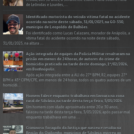
de Leônidas e Lourdes,...
Identificado motorista do veículo vítima fatal no acidente
ocorrido na noite deste sábado, 31/01/2025, na GO-330,
município de Leopoldo de Bulhões.
Foi identificado como Lucas Calazans, morador de Anápolis, a
vítima fatal do acidente ocorrido na noite deste sábado,
31/01/2025, na altura ...
Ação integrada de equipes da Policia Militar resultaram na
prisão em menos de 24 horas, de autores do crime de
homicídio praticado na tarde deste domingo, 1º/02/2026,
em Bonfinópolis.
Após ação integrada entre a ALI do 27º BPM, R2, equipes 27º
BPM e 43ª CIPM/CPE, em menos de 24 horas, todos os quatro autores de um
homicídi...
Homem falece enquanto trabalhava em lavoura na zona
rural de Silvânia, na tarde desta terça-feira, 3/03/2026.
Um homem com idade aproximada entre 20 e 30 anos,
faleceu na tarde desta terça-feira, 3/03/2026, após passar mal
enquanto trabalhava em uma ...
Criminoso foragido da Justiça que nasceu e residiu na
Região do Quilombo, município de Silvânia, morreu ao