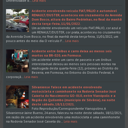
Universidade d…
Leia mais
Acidente envolvendo veículo FIAT/PÁLIO e automóvel
RENAULT/DUSTER, aconteceu em cruzamento da Avenida
Dom Bosco, altura do Bairro Pedrinhas, no final da manhã
desta terça-feira, 11/01/2022.
Um acidente envolvendo um veículo FIAT/PÁLIO, cor azul e
um RENAULT/DUSTER, cor prata, aconteceu no cruzamento
da Avenida Dom Bosco, no final da manhã desta terça-feira, 11/01/2022, um
pouco antes do meio dia.O veículo F…
Leia mais
Acidente entre ônibus e carro deixa ao menos seis
mortos na BR-020, em Formosa.
Um acidente entre um carro de passeio e um ônibus
interestadual deixou ao menos seis pessoas mortas na
madrugada desta quarta-feira (12), próximo ao Distrito do
Bezerra, em Formosa, no Entorno do Distrito Federal. A
corporaçã…
Leia mais
Silvaniense falece em acidente envolvendo
motocicleta e caminhonete na Rodovia Senador José
Caixeta do Nascimento GO-010, entre Vianópolis e a
Região do Quilombo (município de Silvânia), na noite
deste sábado, 18/12/2021.
Foto:Reprodução/Correspondente Vianopolino.A
Silvaniense Jaine Bueno, 24 anos, faleceu na noite deste sábado, 18/12/2021,
em razão de um acidente envolvendo uma motocicleta e uma caminhonete
na Rodovia Senador José Caixeta do…
Leia mais