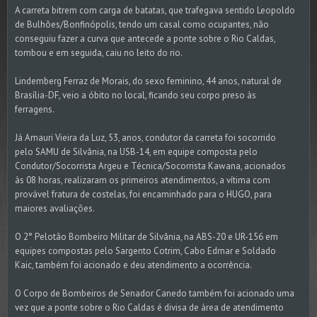
A carreta bitrem com carga de batatas, que trafegava sentido Leopoldo
de Bulhões/Bonfinópolis, tendo um casal como ocupantes, não
conseguiu fazer a curva que antecede a ponte sobre o Rio Caldas,
tombou e em seguida, caiu no leito do rio.
Lindemberg Ferraz de Morais, do sexo feminino, 44 anos, natural de
Brasília-DF, veio a óbito no local, ficando seu corpo preso às
ferragens.
Já Amauri Vieira da Luz, 53, anos, condutor da carreta foi socorrido
pelo SAMU de Silvânia, na USB-14, em equipe composta pelo
Condutor/Socorrista Argeu e Técnica/Socorrista Kawana, acionados
às 08 horas, realizaram os primeiros atendimentos, a vítima com
provável fratura de costelas, foi encaminhado para o HUGO, para
maiores avaliações.
O 2° Pelotão Bombeiro Militar de Silvânia, na ABS-20 e UR-156 em
equipes compostas pelo Sargento Cotrim, Cabo Edmar e Soldado
Kaic, também foi acionado e deu atendimento a ocorrência.
O Corpo de Bombeiros de Senador Canedo também foi acionado uma
vez que a ponte sobre o Rio Caldas é divisa de área de atendimento