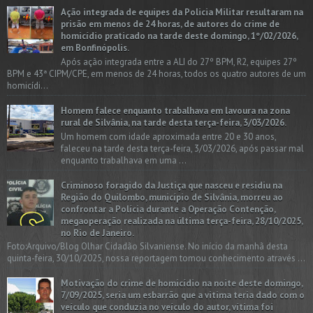
Ação integrada de equipes da Policia Militar resultaram na
prisão em menos de 24 horas, de autores do crime de
homicídio praticado na tarde deste domingo, 1º/02/2026,
em Bonfinópolis.
Após ação integrada entre a ALI do 27º BPM, R2, equipes 27º
BPM e 43ª CIPM/CPE, em menos de 24 horas, todos os quatro autores de um
homicídi...
Homem falece enquanto trabalhava em lavoura na zona
rural de Silvânia, na tarde desta terça-feira, 3/03/2026.
Um homem com idade aproximada entre 20 e 30 anos,
faleceu na tarde desta terça-feira, 3/03/2026, após passar mal
enquanto trabalhava em uma ...
Criminoso foragido da Justiça que nasceu e residiu na
Região do Quilombo, município de Silvânia, morreu ao
confrontar a Polícia durante a Operação Contenção,
megaoperação realizada na última terça-feira, 28/10/2025,
no Rio de Janeiro.
Foto:Arquivo/Blog Olhar Cidadão Silvaniense. No início da manhã desta
quinta-feira, 30/10/2025, nossa reportagem tomou conhecimento através ...
Motivação do crime de homicídio na noite deste domingo,
7/09/2025, seria um esbarrão que a vitima teria dado com o
veículo que conduzia no veículo do autor, vítima foi