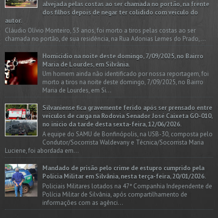
alvejada pelas costas ao ser chamada no portão, na frente
dos filhos depois de negar ter colidido com veículo do
autor.
Cláudio Olívio Monteiro, 53 anos, foi morto a tiros pelas costas ao ser
chamada no portão, de sua residência, na Rua Adonias Lemes do Prado,...
Homicídio na noite deste domingo, 7/09/2025, no Bairro
Maria de Lourdes, em Silvânia.
Um homem ainda não identificado por nossa reportagem, foi
morto a tiros na noite deste domingo, 7/09/2025, no Bairro
Maria de Lourdes, em Si...
Silvaniense fica gravemente ferido após ser prensado entre
veículos de carga na Rodovia Senador José Caixeta GO-010,
no início da tarde desta sexta-feira, 12/06/2026.
A equipe do SAMU de Bonfinópolis, na USB-30, composta pelo
Condutor/Socorrista Waldevany e Técnica/Socorrista Maria
Luciene, foi abordada em...
Mandado de prisão pelo crime de estupro cumprido pela
Polícia Militar em Silvânia, nesta terça-feira, 20/01/2026.
Policiais Militares lotados na 47ª Companhia Independente de
Polícia Militar de Silvânia, após compartilhamento de
informações com as agênci...