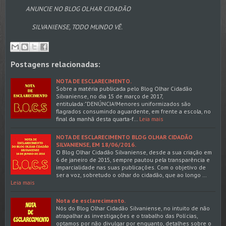
ANUNCIE NO BLOG OLHAR CIDADÃO
SILVANIENSE, TODO MUNDO VÊ.
Postagens relacionadas:
NOTA DE ESCLARECIMENTO.
Sobre a matéria publicada pelo Blog Olhar Cidadão
Silvaniense, no dia 15 de março de 2017,
entitulada:"DENÚNCIA!Menores uniformizados são
flagrados consumindo aguardente, em frente a escola, no
final da manhã desta quarta-f…
Leia mais
NOTA DE ESCLARECIMENTO BLOG OLHAR CIDADÃO
SILVANIENSE, EM 18/06/2016.
O Blog Olhar Cidadão Silvaniense, desde a sua criação em
6 de janeiro de 2015, sempre pautou pela transparência e
imparcialidade nas suas publicações. Com o objetivo de
ser a voz, sobretudo o olhar do cidadão, que ao longo …
Leia mais
Nota de esclarecimento.
Nós do Blog Olhar Cidadão Silvaniense, no intuito de não
atrapalhar as investigações e o trabalho das Polícias,
optamos por não divulgar por enquanto, detalhes sobre o