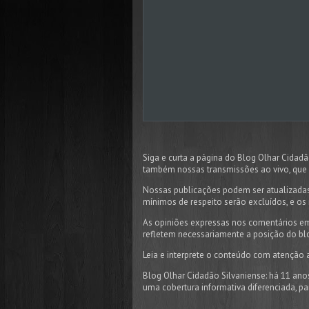
Siga e curta a página do Blog Olhar Cida
também nossas transmissões ao vivo, que 
Nossas publicações podem ser atualizadas
mínimos de respeito serão excluídos, e os 
As opiniões expressas nos comentários em
refletem necessariamente a posição do bl
Leia e interprete o conteúdo com atenção 
Blog Olhar Cidadão Silvaniense: há 11 ano
uma cobertura informativa diferenciada, p