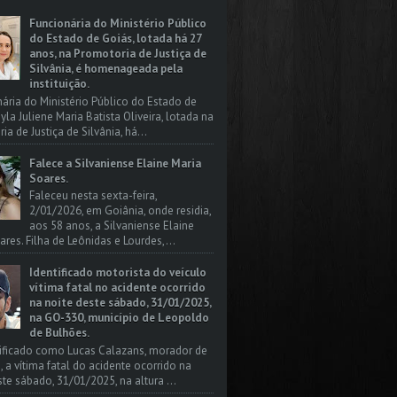
Funcionária do Ministério Público
do Estado de Goiás, lotada há 27
anos, na Promotoria de Justiça de
Silvânia, é homenageada pela
instituição.
nária do Ministério Público do Estado de
yla Juliene Maria Batista Oliveira, lotada na
a de Justiça de Silvânia, há...
Falece a Silvaniense Elaine Maria
Soares.
Faleceu nesta sexta-feira,
2/01/2026, em Goiânia, onde residia,
aos 58 anos, a Silvaniense Elaine
ares. Filha de Leônidas e Lourdes,...
Identificado motorista do veículo
vítima fatal no acidente ocorrido
na noite deste sábado, 31/01/2025,
na GO-330, município de Leopoldo
de Bulhões.
tificado como Lucas Calazans, morador de
, a vítima fatal do acidente ocorrido na
ste sábado, 31/01/2025, na altura ...