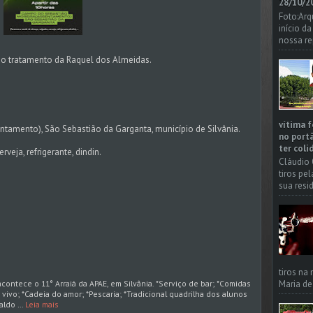
28/10/20
Foto:Arq
início d
nossa re
ao tratamento da Raquel dos Almeidas.
vítima f
tamento), São Sebastião da Garganta, município de Silvânia.
no portã
ter coli
eja, refrigerante, dindin.
Cláudio 
tiros pe
sua resi
tiros na
Maria de
 acontece o 11° Arraiá da APAE, em Silvânia. *Serviço de bar; *Comidas
o vivo; *Cadeia do amor; *Pescaria; *Tradicional quadrilha dos alunos
aldo …
Leia mais