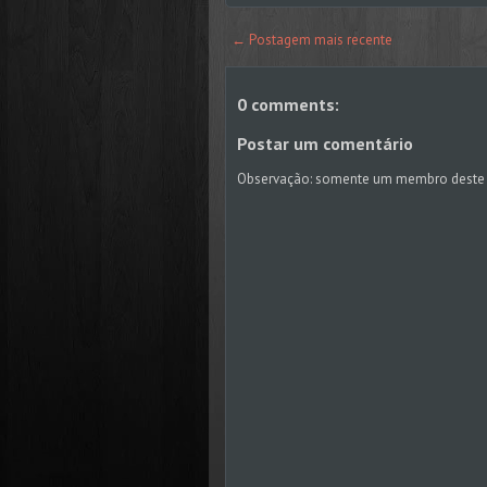
← Postagem mais recente
0 comments:
Postar um comentário
Observação: somente um membro deste 