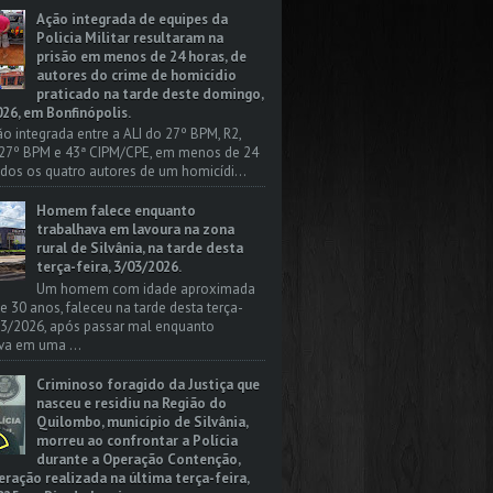
Ação integrada de equipes da
Policia Militar resultaram na
prisão em menos de 24 horas, de
autores do crime de homicídio
praticado na tarde deste domingo,
26, em Bonfinópolis.
o integrada entre a ALI do 27º BPM, R2,
 27º BPM e 43ª CIPM/CPE, em menos de 24
odos os quatro autores de um homicídi...
Homem falece enquanto
trabalhava em lavoura na zona
rural de Silvânia, na tarde desta
terça-feira, 3/03/2026.
Um homem com idade aproximada
 e 30 anos, faleceu na tarde desta terça-
/03/2026, após passar mal enquanto
va em uma ...
Criminoso foragido da Justiça que
nasceu e residiu na Região do
Quilombo, município de Silvânia,
morreu ao confrontar a Polícia
durante a Operação Contenção,
ação realizada na última terça-feira,