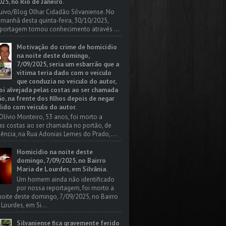
25, no Rio de Janeiro.
uivo/Blog Olhar Cidadão Silvaniense. No
a manhã desta quinta-feira, 30/10/2025,
portagem tomou conhecimento através ...
Motivação do crime de homicídio
na noite deste domingo,
7/09/2025, seria um esbarrão que a
vitima teria dado com o veículo
que conduzia no veículo do autor,
oi alvejada pelas costas ao ser chamada
o, na frente dos filhos depois de negar
dido com veículo do autor.
Olívio Monteiro, 53 anos, foi morto a
las costas ao ser chamada no portão, de
dência, na Rua Adonias Lemes do Prado,...
Homicídio na noite deste
domingo, 7/09/2025, no Bairro
Maria de Lourdes, em Silvânia.
Um homem ainda não identificado
por nossa reportagem, foi morto a
 noite deste domingo, 7/09/2025, no Bairro
 Lourdes, em Si...
Silvaniense fica gravemente ferido