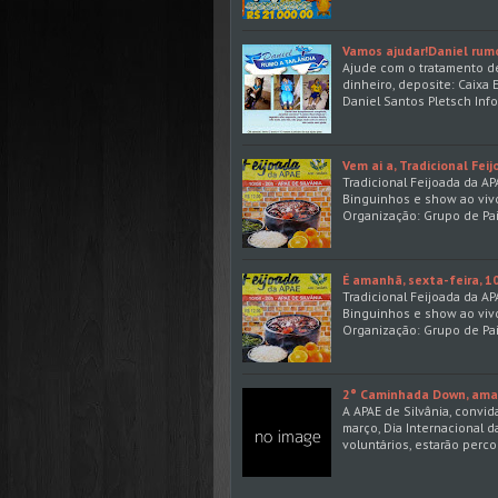
Vamos ajudar!Daniel rumo
Ajude com o tratamento de
dinheiro, deposite: Caix
Daniel Santos Pletsch Inf
Vem ai a, Tradicional Fei
Tradicional Feijoada da APA
Binguinhos e show ao vivo
Organização: Grupo de Pa
É amanhã, sexta-feira, 1
Tradicional Feijoada da APA
Binguinhos e show ao vivo
Organização: Grupo de Pa
2° Caminhada Down, aman
A APAE de Silvânia, convi
março, Dia Internacional 
voluntários, estarão perco