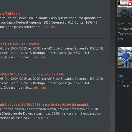
 a Tailândia!
 saúde de Daniel, na Tailândia. Caso queira doar uma quantia em
a Econômica Federal Agência=1850 Operação=013 Conta=16964-8
A equipe
ormações pelos telefones:…
Leia mais
compost
Técnica/
em...
joada da APAE de Silvânia.
E. Dia 10/04/2015, ás 20:00, na APAE, de Silvânia. Somente: R$ 12,00.
 com Pedro Lucas & Rodrigo. Informações: (62)3332-1904
is. Quem ainda não…
Leia mais
0/04/2015, Tradicional Feijoada da APAE.
Companhi
E. Dia 10/04/2015, ás 20:00, na APAE, de Silvânia. Somente: R$ 12,00.
Silvânia
 com Pedro Lucas & Rodrigo. Informações: (62)3332-1904
com as a
is. Quem ainda não…
Leia mais
hã, sábado, 21/03/2015, a partir das 08:00 da manhã.
da a todos para a 2° Caminhada Down, em comemoração ao 21 de
da Síndrome de Down, a partir das 08:00 hrs, da manhã equipes com
rrendo as ruas da ci…
Leia mais