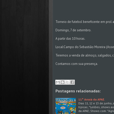
Torneio de futebol beneficente em prol 
Domingo, 7 de setembro.
A partir das 10 horas.
Local:Campo do Sebastião Moreira (Assen
Teremos a venda de almoço, salgados, cerv
Contamos com sua presença.
Postagens relacionadas:
11° Arraiá da APAE.
Dias 11, 12 e 13 de junho,
típicas; *Leilões, shows a
da APAE; Shows com: *Agn