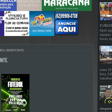
1º/02/20
Após açã
equipes
horas, t
BOL BENEFICENTE.
NTE.
o
entre 20
feira, 3
trabalha
megaoper