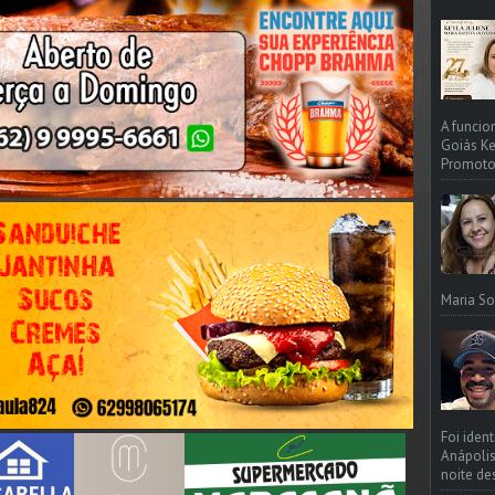
A funcio
Goiás Ke
Promotori
Maria So
Foi iden
Anápolis
noite de