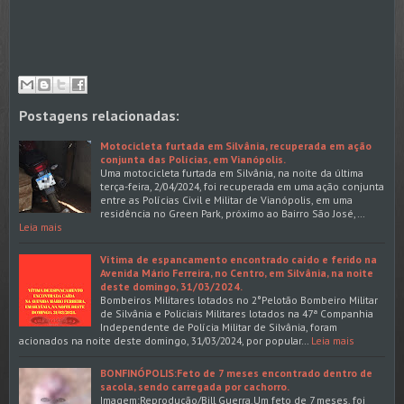
Postagens relacionadas:
Motocicleta furtada em Silvânia, recuperada em ação
conjunta das Polícias, em Vianópolis.
Uma motocicleta furtada em Silvânia, na noite da última
terça-feira, 2/04/2024, foi recuperada em uma ação conjunta
entre as Polícias Civil e Militar de Vianópolis, em uma
residência no Green Park, próximo ao Bairro São José,…
Leia mais
Vítima de espancamento encontrado caído e ferido na
Avenida Mário Ferreira, no Centro, em Silvânia, na noite
deste domingo, 31/03/2024.
Bombeiros Militares lotados no 2°Pelotão Bombeiro Militar
de Silvânia e Policiais Militares lotados na 47ª Companhia
Independente de Polícia Militar de Silvânia, foram
acionados na noite deste domingo, 31/03/2024, por popular…
Leia mais
BONFINÓPOLIS:Feto de 7 meses encontrado dentro de
sacola, sendo carregada por cachorro.
Imagem:Reprodução/Bill Guerra.Um feto de 7 meses, foi