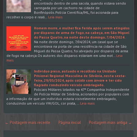
encontrado dentro de uma sacola, quando estava sendo
carregada por um cachorro na cidade de
Bonfinópolis.Polícia Científica/IML, foi acionada para
recolher o corpo e reali…
Leia mais
Homem morre, e mulher fica ferida após serem atingidos
por disparos de arma de fogo, na cabeça, em São Miguel
do Passa Quatro, na noite deste domingo, 7/04/2024.
Na noite deste domingo, 7/04/2024, um casal que se
encontrava na porta de uma residência na cidade de São
Miguel do Passa Quatro, foi alvejado por disparos de arma
de fogo na cabeça.Os autores dos disparos estariam em uma mot…
Leia
mais
Indivíduo preso, autuado e recolhido na Unidade
Prisional Regional Masculina de Silvânia, nesta sexta-
feira, 29/03/2024, após colidir com árvore e ter sido
flagrado conduzindo veículo embriagado.
Policiais Militares lotados na 47ª Companhia Independente
de Polícia Militar de Silvânia, acionados por populares com
a informação de que um indivíduo estaria visivelmente embriagado,
conduzindo um veículo VW/GOL, cor prata, …
Leia mais
← Postagem mais recente
Página inicial
Postagem mais antiga →