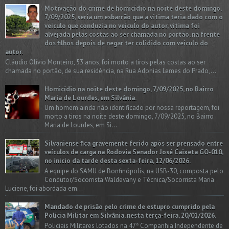
Motivação do crime de homicídio na noite deste domingo,
7/09/2025, seria um esbarrão que a vitima teria dado com o
veículo que conduzia no veículo do autor, vítima foi
alvejada pelas costas ao ser chamada no portão, na frente
dos filhos depois de negar ter colidido com veículo do
autor.
Cláudio Olívio Monteiro, 53 anos, foi morto a tiros pelas costas ao ser
chamada no portão, de sua residência, na Rua Adonias Lemes do Prado,...
Homicídio na noite deste domingo, 7/09/2025, no Bairro
Maria de Lourdes, em Silvânia.
Um homem ainda não identificado por nossa reportagem, foi
morto a tiros na noite deste domingo, 7/09/2025, no Bairro
Maria de Lourdes, em Si...
Silvaniense fica gravemente ferido após ser prensado entre
veículos de carga na Rodovia Senador José Caixeta GO-010,
no início da tarde desta sexta-feira, 12/06/2026.
A equipe do SAMU de Bonfinópolis, na USB-30, composta pelo
Condutor/Socorrista Waldevany e Técnica/Socorrista Maria
Luciene, foi abordada em...
Mandado de prisão pelo crime de estupro cumprido pela
Polícia Militar em Silvânia, nesta terça-feira, 20/01/2026.
Policiais Militares lotados na 47ª Companhia Independente de