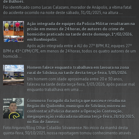
de Bulhões.
Foi identificado como Lucas Calazans, morador de Anápolis, a vítima fatal
do acidente ocorrido na noite deste sábado, 31/01/2025, na altura ...
Ação integrada de equipes da Policia Militar resultaram na
prisão em menos de 24 horas, de autores do crime de
homicídio praticado na tarde deste domingo, 1º/02/2026,
em Bonfinópolis.
Após ação integrada entre a ALI do 27º BPM, R2, equipes 27º
BPM e 43ª CIPM/CPE, em menos de 24 horas, todos os quatro autores de um
homicídi...
Homem falece enquanto trabalhava em lavoura na zona
rural de Silvânia, na tarde desta terça-feira, 3/03/2026.
Um homem com idade aproximada entre 20 e 30 anos,
faleceu na tarde desta terça-feira, 3/03/2026, após passar mal
enquanto trabalhava em uma ...
Criminoso foragido da Justiça que nasceu e residiu na
Região do Quilombo, município de Silvânia, morreu ao
confrontar a Polícia durante a Operação Contenção,
megaoperação realizada na última terça-feira, 28/10/2025,
no Rio de Janeiro.
Foto:Arquivo/Blog Olhar Cidadão Silvaniense. No início da manhã desta
quinta-feira, 30/10/2025, nossa reportagem tomou conhecimento através ...