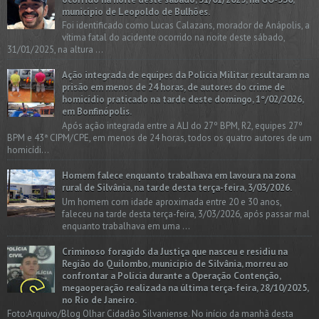
município de Leopoldo de Bulhões.
Foi identificado como Lucas Calazans, morador de Anápolis, a
vítima fatal do acidente ocorrido na noite deste sábado,
31/01/2025, na altura ...
Ação integrada de equipes da Policia Militar resultaram na
prisão em menos de 24 horas, de autores do crime de
homicídio praticado na tarde deste domingo, 1º/02/2026,
em Bonfinópolis.
Após ação integrada entre a ALI do 27º BPM, R2, equipes 27º
BPM e 43ª CIPM/CPE, em menos de 24 horas, todos os quatro autores de um
homicídi...
Homem falece enquanto trabalhava em lavoura na zona
rural de Silvânia, na tarde desta terça-feira, 3/03/2026.
Um homem com idade aproximada entre 20 e 30 anos,
faleceu na tarde desta terça-feira, 3/03/2026, após passar mal
enquanto trabalhava em uma ...
Criminoso foragido da Justiça que nasceu e residiu na
Região do Quilombo, município de Silvânia, morreu ao
confrontar a Polícia durante a Operação Contenção,
megaoperação realizada na última terça-feira, 28/10/2025,
no Rio de Janeiro.
Foto:Arquivo/Blog Olhar Cidadão Silvaniense. No início da manhã desta