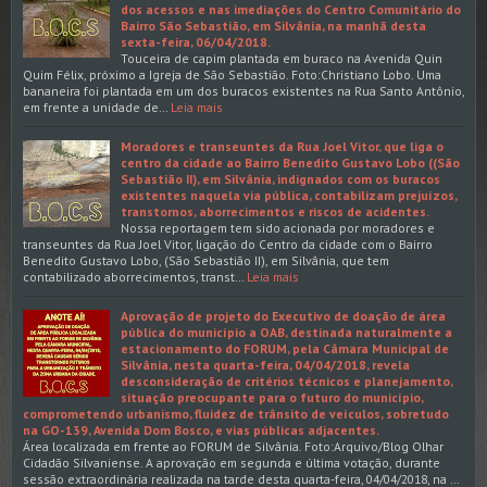
dos acessos e nas imediações do Centro Comunitário do
Bairro São Sebastião, em Silvânia, na manhã desta
sexta-feira, 06/04/2018.
Touceira de capim plantada em buraco na Avenida Quin
Quim Félix, próximo a Igreja de São Sebastião. Foto:Christiano Lobo. Uma
bananeira foi plantada em um dos buracos existentes na Rua Santo Antônio,
em frente a unidade de…
Leia mais
Moradores e transeuntes da Rua Joel Vitor, que liga o
centro da cidade ao Bairro Benedito Gustavo Lobo ((São
Sebastião II), em Silvânia, indignados com os buracos
existentes naquela via pública, contabilizam prejuízos,
transtornos, aborrecimentos e riscos de acidentes.
Nossa reportagem tem sido acionada por moradores e
transeuntes da Rua Joel Vitor, ligação do Centro da cidade com o Bairro
Benedito Gustavo Lobo, (São Sebastião II), em Silvânia, que tem
contabilizado aborrecimentos, transt…
Leia mais
Aprovação de projeto do Executivo de doação de área
pública do município a OAB, destinada naturalmente a
estacionamento do FORUM, pela Câmara Municipal de
Silvânia, nesta quarta-feira, 04/04/2018, revela
desconsideração de critérios técnicos e planejamento,
situação preocupante para o futuro do município,
comprometendo urbanismo, fluidez de trânsito de veículos, sobretudo
na GO-139, Avenida Dom Bosco, e vias públicas adjacentes.
Área localizada em frente ao FORUM de Silvânia. Foto:Arquivo/Blog Olhar
Cidadão Silvaniense. A aprovação em segunda e última votação, durante
sessão extraordinária realizada na tarde desta quarta-feira, 04/04/2018, na …