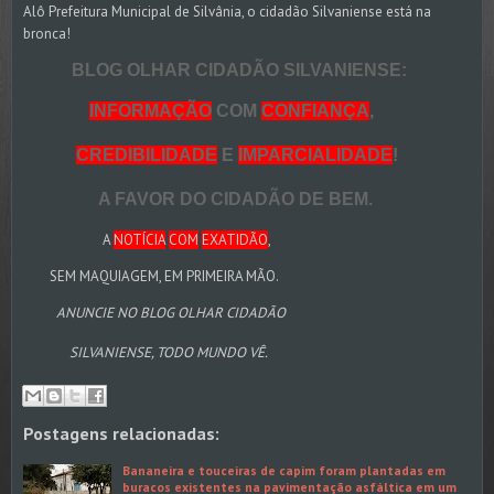
Alô Prefeitura Municipal de Silvânia, o cidadão Silvaniense está na
bronca!
BLOG OLHAR CIDADÃO SILVANIENSE:
INFORMAÇÃO
COM
CONFIANÇA
,
CREDIBILIDADE
E
IMPARCIALIDADE
!
A FAVOR DO CIDADÃO DE BEM.
A
NOTÍCIA
COM
EXATIDÃO
,
SEM MAQUIAGEM, EM PRIMEIRA MÃO.
ANUNCIE NO BLOG OLHAR CIDADÃO
SILVANIENSE, TODO MUNDO VÊ.
Postagens relacionadas:
Bananeira e touceiras de capim foram plantadas em
buracos existentes na pavimentação asfáltica em um