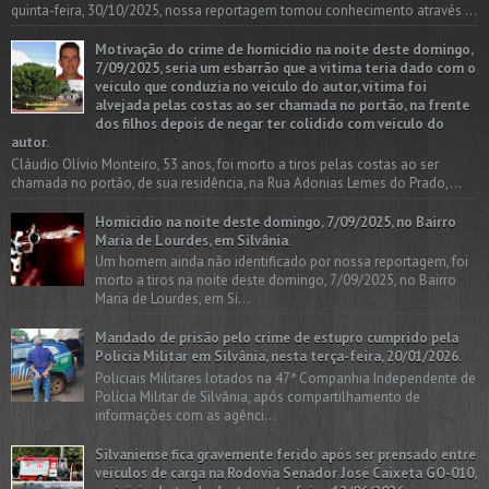
quinta-feira, 30/10/2025, nossa reportagem tomou conhecimento através ...
Motivação do crime de homicídio na noite deste domingo,
7/09/2025, seria um esbarrão que a vitima teria dado com o
veículo que conduzia no veículo do autor, vítima foi
alvejada pelas costas ao ser chamada no portão, na frente
dos filhos depois de negar ter colidido com veículo do
autor.
Cláudio Olívio Monteiro, 53 anos, foi morto a tiros pelas costas ao ser
chamada no portão, de sua residência, na Rua Adonias Lemes do Prado,...
Homicídio na noite deste domingo, 7/09/2025, no Bairro
Maria de Lourdes, em Silvânia.
Um homem ainda não identificado por nossa reportagem, foi
morto a tiros na noite deste domingo, 7/09/2025, no Bairro
Maria de Lourdes, em Si...
Mandado de prisão pelo crime de estupro cumprido pela
Polícia Militar em Silvânia, nesta terça-feira, 20/01/2026.
Policiais Militares lotados na 47ª Companhia Independente de
Polícia Militar de Silvânia, após compartilhamento de
informações com as agênci...
Silvaniense fica gravemente ferido após ser prensado entre
veículos de carga na Rodovia Senador José Caixeta GO-010,