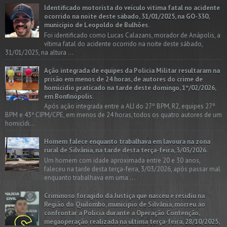
Identificado motorista do veículo vítima fatal no acidente
ocorrido na noite deste sábado, 31/01/2025, na GO-330,
município de Leopoldo de Bulhões.
Foi identificado como Lucas Calazans, morador de Anápolis, a
vítima fatal do acidente ocorrido na noite deste sábado,
31/01/2025, na altura ...
Ação integrada de equipes da Policia Militar resultaram na
prisão em menos de 24 horas, de autores do crime de
homicídio praticado na tarde deste domingo, 1º/02/2026,
em Bonfinópolis.
Após ação integrada entre a ALI do 27º BPM, R2, equipes 27º
BPM e 43ª CIPM/CPE, em menos de 24 horas, todos os quatro autores de um
homicídi...
Homem falece enquanto trabalhava em lavoura na zona
rural de Silvânia, na tarde desta terça-feira, 3/03/2026.
Um homem com idade aproximada entre 20 e 30 anos,
faleceu na tarde desta terça-feira, 3/03/2026, após passar mal
enquanto trabalhava em uma ...
Criminoso foragido da Justiça que nasceu e residiu na
Região do Quilombo, município de Silvânia, morreu ao
confrontar a Polícia durante a Operação Contenção,
megaoperação realizada na última terça-feira, 28/10/2025,