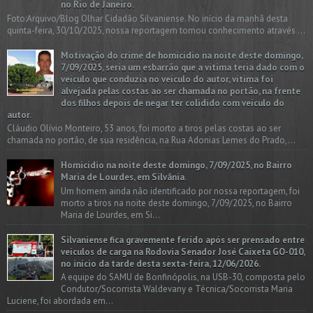
no Rio de Janeiro.
Foto:Arquivo/Blog Olhar Cidadão Silvaniense. No início da manhã desta
quinta-feira, 30/10/2025, nossa reportagem tomou conhecimento através ...
Motivação do crime de homicídio na noite deste domingo,
7/09/2025, seria um esbarrão que a vitima teria dado com o
veículo que conduzia no veículo do autor, vítima foi
alvejada pelas costas ao ser chamada no portão, na frente
dos filhos depois de negar ter colidido com veículo do
autor.
Cláudio Olívio Monteiro, 53 anos, foi morto a tiros pelas costas ao ser
chamada no portão, de sua residência, na Rua Adonias Lemes do Prado,...
Homicídio na noite deste domingo, 7/09/2025, no Bairro
Maria de Lourdes, em Silvânia.
Um homem ainda não identificado por nossa reportagem, foi
morto a tiros na noite deste domingo, 7/09/2025, no Bairro
Maria de Lourdes, em Si...
Silvaniense fica gravemente ferido após ser prensado entre
veículos de carga na Rodovia Senador José Caixeta GO-010,
no início da tarde desta sexta-feira, 12/06/2026.
A equipe do SAMU de Bonfinópolis, na USB-30, composta pelo
Condutor/Socorrista Waldevany e Técnica/Socorrista Maria
Luciene, foi abordada em...