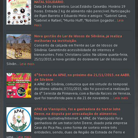
NATAL SOLIDÁRIO.
Data:14 de dezembro. Local:Estádio Caixetão. Horário:19
horas. Entrada:2 kg de alimento não perecível. Participação
de Ryan Barreto e Eduardo Melo e amigos: *Gabriel Gava;
*Gabriel e Rafael; *Murilo Huff; *Robston (jogador…
Leia
mais
Nova gestão do Lar de Idosos de Silvânia, já realiza
melhorias na instituição.
Conserto da calçada em frente ao Lar de Idosos de
Silvânia. Garantindo acessibilidade de internos e
transeuntes. Foto: Christiano Lobo. Na última quarta-feira,
25/11/2015, a nova gestão do doravante Lar de Idosos de
Silvân…
Leia mais
6°Seresta da APAE, no próximo dia 21/11/2015, na AABB,
de Silvânia.
A APAE de Silvânia, comunica que em virtude do temporal
do último sábado, 07/11/2015, não foi possível a realização
da 6° Seresta da Primavera, com a Banda Raízes de Veneza,
que foi transferida para o dia 21 de novembro …
Leia mais
APAE de Vianópolis, foi a ganhadora do trator John
Deere, na disputa por arrecadação de alimentos.
Imagem ilustrativa/Internet. A APAE, de Vianópolis foi a
ganhadora de um trator John Deere, doado pela empresa
Casa do Pica Pau, como forma de sorteio entre três
entidades, sendo, duas da Região da Estrada de Ferro e
uma…
Leia mais