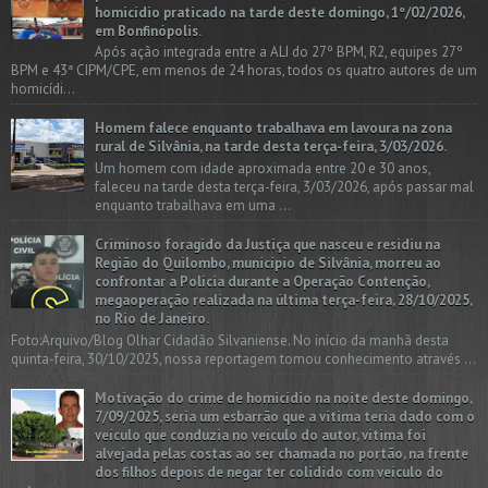
homicídio praticado na tarde deste domingo, 1º/02/2026,
em Bonfinópolis.
Após ação integrada entre a ALI do 27º BPM, R2, equipes 27º
BPM e 43ª CIPM/CPE, em menos de 24 horas, todos os quatro autores de um
homicídi...
Homem falece enquanto trabalhava em lavoura na zona
rural de Silvânia, na tarde desta terça-feira, 3/03/2026.
Um homem com idade aproximada entre 20 e 30 anos,
faleceu na tarde desta terça-feira, 3/03/2026, após passar mal
enquanto trabalhava em uma ...
Criminoso foragido da Justiça que nasceu e residiu na
Região do Quilombo, município de Silvânia, morreu ao
confrontar a Polícia durante a Operação Contenção,
megaoperação realizada na última terça-feira, 28/10/2025,
no Rio de Janeiro.
Foto:Arquivo/Blog Olhar Cidadão Silvaniense. No início da manhã desta
quinta-feira, 30/10/2025, nossa reportagem tomou conhecimento através ...
Motivação do crime de homicídio na noite deste domingo,
7/09/2025, seria um esbarrão que a vitima teria dado com o
veículo que conduzia no veículo do autor, vítima foi
alvejada pelas costas ao ser chamada no portão, na frente
dos filhos depois de negar ter colidido com veículo do