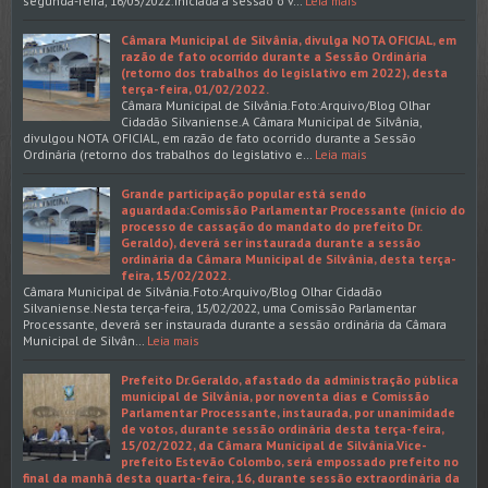
segunda-feira, 16/05/2022.Iniciada a sessão o v…
Leia mais
Câmara Municipal de Silvânia, divulga NOTA OFICIAL, em
razão de fato ocorrido durante a Sessão Ordinária
(retorno dos trabalhos do legislativo em 2022), desta
terça-feira, 01/02/2022.
Câmara Municipal de Silvânia.Foto:Arquivo/Blog Olhar
Cidadão Silvaniense.A Câmara Municipal de Silvânia,
divulgou NOTA OFICIAL, em razão de fato ocorrido durante a Sessão
Ordinária (retorno dos trabalhos do legislativo e…
Leia mais
Grande participação popular está sendo
aguardada:Comissão Parlamentar Processante (início do
processo de cassação do mandato do prefeito Dr.
Geraldo), deverá ser instaurada durante a sessão
ordinária da Câmara Municipal de Silvânia, desta terça-
feira, 15/02/2022.
Câmara Municipal de Silvânia.Foto:Arquivo/Blog Olhar Cidadão
Silvaniense.Nesta terça-feira, 15/02/2022, uma Comissão Parlamentar
Processante, deverá ser instaurada durante a sessão ordinária da Câmara
Municipal de Silvân…
Leia mais
Prefeito Dr.Geraldo, afastado da administração pública
municipal de Silvânia, por noventa dias e Comissão
Parlamentar Processante, instaurada, por unanimidade
de votos, durante sessão ordinária desta terça-feira,
15/02/2022, da Câmara Municipal de Silvânia.Vice-
prefeito Estevão Colombo, será empossado prefeito no
final da manhã desta quarta-feira, 16, durante sessão extraordinária da