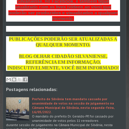
Silvaniense, no Facebook, e também fique
atualizado com as lives (vídeos ao vivo) que
poderão ser produzidos e visualizados a qualquer
momento.
PUBLICAÇÕES PODERÃO SER ATUALIZADAS A
QUALQUER MOMENTO.
BLOG OLHAR CIDADÃO SILVANIENSE,
REFERÊNCIA EM INFORMAÇÃO,
INDISCUTIVELMENTE, VOCÊ BEM INFORMADO!
Postagens relacionadas:
Prefeito de Silvânia tem mandato cassado por
unanimidade de votos na sessão de julgamento na
Câmara Municipal de Silvânia, nesta segunda-feira,
16/05/2022.
O mandato do prefeito Dr. Geraldo-PP, foi cassado por
unanimidade de votos pelos 11 vereadores
durante sessão de julgamento na Câmara Municipal de Silvânia, nesta