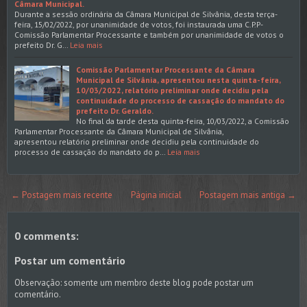
Câmara Municipal.
Durante a sessão ordinária da Câmara Municipal de Silvânia, desta terça-
feira, 15/02/2022, por unanimidade de votos, foi instaurada uma C.P.P-
Comissão Parlamentar Processante e também por unanimidade de votos o
prefeito Dr. G…
Leia mais
Comissão Parlamentar Processante da Câmara
Municipal de Silvânia, apresentou nesta quinta-feira,
10/03/2022, relatório preliminar onde decidiu pela
continuidade do processo de cassação do mandato do
prefeito Dr. Geraldo.
No final da tarde desta quinta-feira, 10/03/2022, a Comissão
Parlamentar Processante da Câmara Municipal de Silvânia,
apresentou relatório preliminar onde decidiu pela continuidade do
processo de cassação do mandato do p…
Leia mais
← Postagem mais recente
Página inicial
Postagem mais antiga →
0 comments:
Postar um comentário
Observação: somente um membro deste blog pode postar um
comentário.